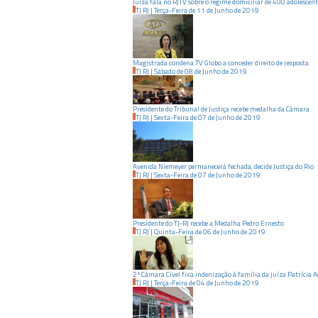
Juíza fala no RJTV sobre o regime domiciliar de 400 adolescent
TJ RJ
|
Terça-Feira
de
11
de
Junho
de
2019
Magistrada condena TV Globo a conceder direito de resposta
TJ RJ
|
Sábado
de
08
de
Junho
de
2019
Presidente do Tribunal de Justiça recebe medalha da Câmara
TJ RJ
|
Sexta-Feira
de
07
de
Junho
de
2019
Avenida Niemeyer permanecerá fechada, decide Justiça do Rio
TJ RJ
|
Sexta-Feira
de
07
de
Junho
de
2019
Presidente do TJ-RJ recebe a Medalha Pedro Ernesto
TJ RJ
|
Quinta-Feira
de
06
de
Junho
de
2019
2ª Câmara Cível fixa indenização à família da juíza Patrícia Ac
TJ RJ
|
Terça-Feira
de
04
de
Junho
de
2019