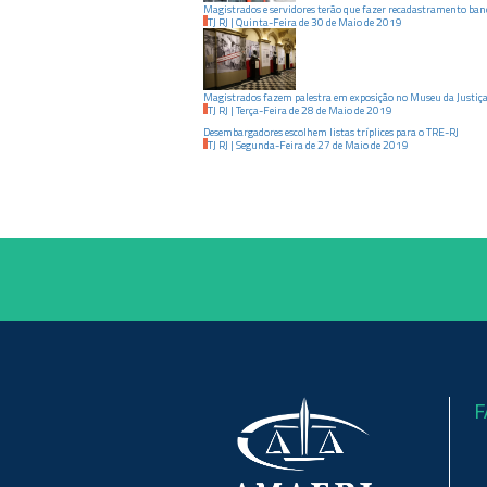
Magistrados e servidores terão que fazer recadastramento ban
TJ RJ
|
Quinta-Feira
de
30
de
Maio
de
2019
Magistrados fazem palestra em exposição no Museu da Justiç
TJ RJ
|
Terça-Feira
de
28
de
Maio
de
2019
Desembargadores escolhem listas tríplices para o TRE-RJ
TJ RJ
|
Segunda-Feira
de
27
de
Maio
de
2019
F