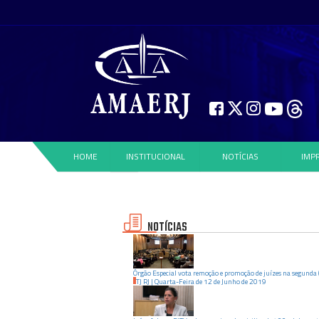
HOME
INSTITUCIONAL
NOTÍCIAS
IMP
NOTÍCIAS
Órgão Especial vota remoção e promoção de juízes na segunda 
TJ RJ
|
Quarta-Feira
de
12
de
Junho
de
2019