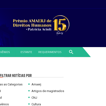
search
VÊNIOS
ESTANTE
REQUERIMENTOS
FILTRAR NOTÍCIAS POR
s as Categorias
Amaerj
B
Artigos de magistrados
il
CNJ
vênios
Cultura