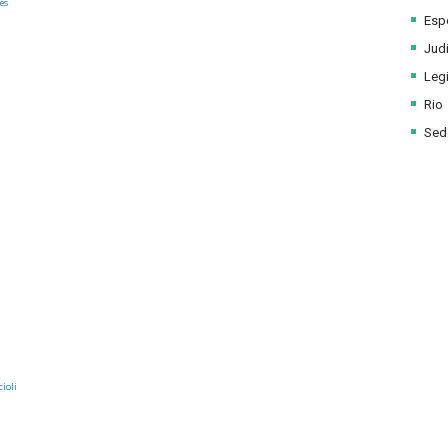
es
Esp
Judi
Legi
Rio
Sede
ioli