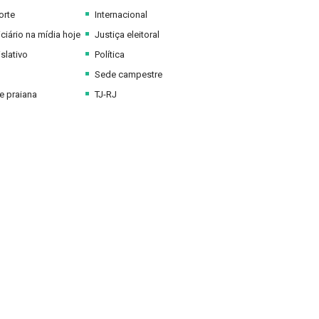
orte
Internacional
ciário na mídia hoje
Justiça eleitoral
slativo
Política
Sede campestre
 praiana
TJ-RJ