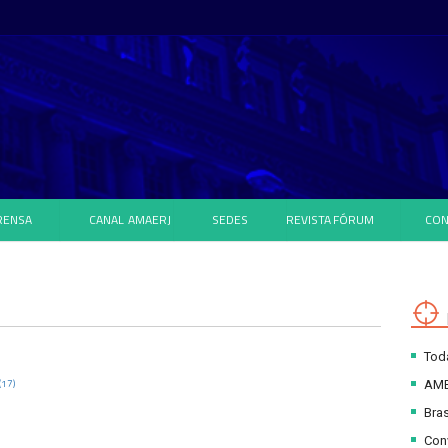
RENSA
CANAL
AMAERJ
SEDES
REVISTA
FÓRUM
CON
Toda
(17)
AM
Bras
Con