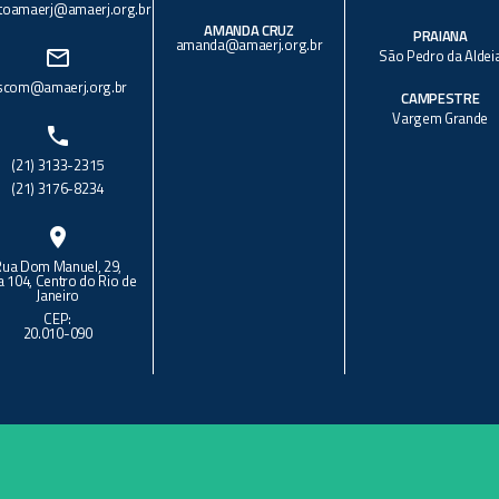
toamaerj@amaerj.org.br
AMANDA CRUZ
PRAIANA
amanda@amaerj.org.br
mail_outline
São Pedro da Aldei
scom@amaerj.org.br
CAMPESTRE
Vargem Grande
phone
(21) 3133-2315
(21) 3176-8234
location_on
Rua Dom Manuel, 29,
a 104, Centro do Rio de
Janeiro
CEP:
20.010-090