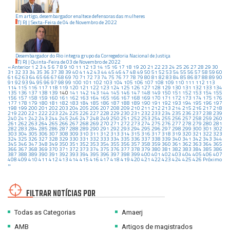
Em artigo, desembargador enaltece defensoras das mulheres
TJ RJ
|
Sexta-Feira
de
04
de
Novembro
de
2022
Desembargador do Rio integra grupo da Corregedoria Nacional de Justiça
TJ RJ
|
Quinta-Feira
de
03
de
Novembro
de
2022
« Anterior
1
2
3
4
5
6
7
8
9
10
11
12
13
14
15
16
17
18
19
20
21
22
23
24
25
26
27
28
29
30
31
32
33
34
35
36
37
38
39
40
41
42
43
44
45
46
47
48
49
50
51
52
53
54
55
56
57
58
59
60
61
62
63
64
65
66
67
68
69
70
71
72
73
74
75
76
77
78
79
80
81
82
83
84
85
86
87
88
89
90
91
92
93
94
95
96
97
98
99
100
101
102
103
104
105
106
107
108
109
110
111
112
113
114
115
116
117
118
119
120
121
122
123
124
125
126
127
128
129
130
131
132
133
134
135
136
137
138
139
140
141
142
143
144
145
146
147
148
149
150
151
152
153
154
155
156
157
158
159
160
161
162
163
164
165
166
167
168
169
170
171
172
173
174
175
176
177
178
179
180
181
182
183
184
185
186
187
188
189
190
191
192
193
194
195
196
197
198
199
200
201
202
203
204
205
206
207
208
209
210
211
212
213
214
215
216
217
218
219
220
221
222
223
224
225
226
227
228
229
230
231
232
233
234
235
236
237
238
239
240
241
242
243
244
245
246
247
248
249
250
251
252
253
254
255
256
257
258
259
260
261
262
263
264
265
266
267
268
269
270
271
272
273
274
275
276
277
278
279
280
281
282
283
284
285
286
287
288
289
290
291
292
293
294
295
296
297
298
299
300
301
302
303
304
305
306
307
308
309
310
311
312
313
314
315
316
317
318
319
320
321
322
323
324
325
326
327
328
329
330
331
332
333
334
335
336
337
338
339
340
341
342
343
344
345
346
347
348
349
350
351
352
353
354
355
356
357
358
359
360
361
362
363
364
365
366
367
368
369
370
371
372
373
374
375
376
377
378
379
380
381
382
383
384
385
386
387
388
389
390
391
392
393
394
395
396
397
398
399
400
401
402
403
404
405
406
407
408
409
410
411
412
413
414
415
416
417
418
419
420
421
422
423
424
425
426
Próximo
»
FILTRAR NOTÍCIAS POR
Todas as Categorias
Amaerj
AMB
Artigos de magistrados