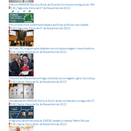
Prêmio AMAERJ Patrícia Acioli de Direitos Humanos começará às 18h
TJ RJ
|
Segunda-Feira
de
07
de
Novembro
de
2022
Fórum discutirá sustentabilidade e políticas públicas nas cidades
TJ RJ
|
Segunda-Feira
de
07
de
Novembro
de
2022
No Foeji-RJ, magistrados debatem enunciados e elegem nova diretoria
TJ RJ
|
Sexta-Feira
de
04
de
Novembro
de
2022
Tribunal do Maranhão entrega comenda ao corregedor-geral da Justiça
TJ RJ
|
Sexta-Feira
de
04
de
Novembro
de
2022
Vencedores do AMAERJ Patrícia Acioli serão conhecidos na segunda (7)
TJ RJ
|
Sexta-Feira
de
04
de
Novembro
de
2022
Programa de entrevistas da EMERJ recebe o cineasta Pedro Murad
TJ RJ
|
Sexta-Feira
de
04
de
Novembro
de
2022