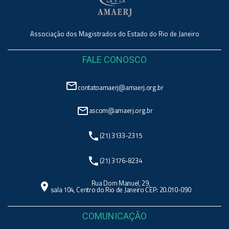
Associação dos Magistrados do Estado do Rio de Janeiro
FALE CONOSCO
mail_outline
contatoamaerj@amaerj.org.br
mail_outline
ascom@amaerj.org.br
phone
(21) 3133-2315
phone
(21) 3176-8234
Rua Dom Manuel, 29,
location_on
sala 104, Centro do Rio de Janeiro CEP: 20.010-090
COMUNICAÇÃO