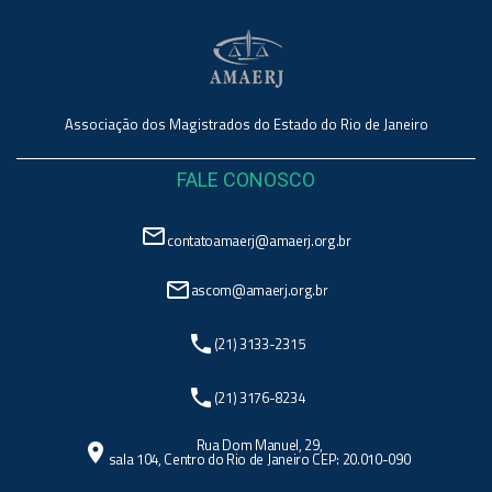
Associação dos Magistrados do Estado do Rio de Janeiro
FALE CONOSCO
mail_outline
contatoamaerj@amaerj.org.br
mail_outline
ascom@amaerj.org.br
phone
(21) 3133-2315
phone
(21) 3176-8234
Rua Dom Manuel, 29,
location_on
sala 104, Centro do Rio de Janeiro CEP: 20.010-090