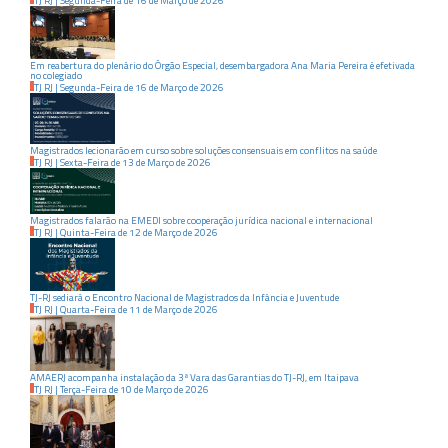
TJ RJ
|
Segunda-Feira
de
16
de
Março
de
2026
Em reabertura do plenário do Órgão Especial, desembargadora Ana Maria Pereira é efetivada
no colegiado
TJ RJ
|
Segunda-Feira
de
16
de
Março
de
2026
Magistrados lecionarão em curso sobre soluções consensuais em conflitos na saúde
TJ RJ
|
Sexta-Feira
de
13
de
Março
de
2026
Magistrados falarão na EMEDI sobre cooperação jurídica nacional e internacional
TJ RJ
|
Quinta-Feira
de
12
de
Março
de
2026
TJ-RJ sediará o Encontro Nacional de Magistrados da Infância e Juventude
TJ RJ
|
Quarta-Feira
de
11
de
Março
de
2026
AMAERJ acompanha instalação da 3ª Vara das Garantias do TJ-RJ, em Itaipava
TJ RJ
|
Terça-Feira
de
10
de
Março
de
2026