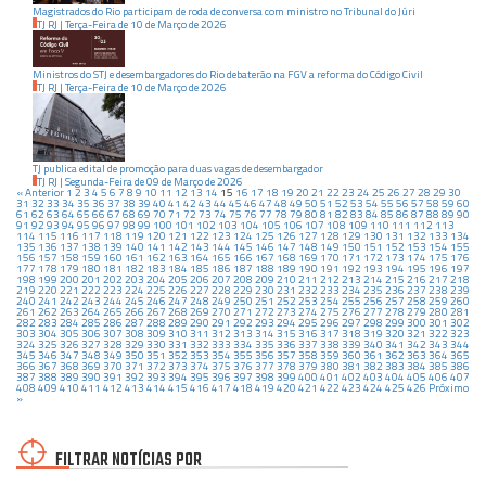
Magistrados do Rio participam de roda de conversa com ministro no Tribunal do Júri
TJ RJ
|
Terça-Feira
de
10
de
Março
de
2026
Ministros do STJ e desembargadores do Rio debaterão na FGV a reforma do Código Civil
TJ RJ
|
Terça-Feira
de
10
de
Março
de
2026
TJ publica edital de promoção para duas vagas de desembargador
TJ RJ
|
Segunda-Feira
de
09
de
Março
de
2026
« Anterior
1
2
3
4
5
6
7
8
9
10
11
12
13
14
15
16
17
18
19
20
21
22
23
24
25
26
27
28
29
30
31
32
33
34
35
36
37
38
39
40
41
42
43
44
45
46
47
48
49
50
51
52
53
54
55
56
57
58
59
60
61
62
63
64
65
66
67
68
69
70
71
72
73
74
75
76
77
78
79
80
81
82
83
84
85
86
87
88
89
90
91
92
93
94
95
96
97
98
99
100
101
102
103
104
105
106
107
108
109
110
111
112
113
114
115
116
117
118
119
120
121
122
123
124
125
126
127
128
129
130
131
132
133
134
135
136
137
138
139
140
141
142
143
144
145
146
147
148
149
150
151
152
153
154
155
156
157
158
159
160
161
162
163
164
165
166
167
168
169
170
171
172
173
174
175
176
177
178
179
180
181
182
183
184
185
186
187
188
189
190
191
192
193
194
195
196
197
198
199
200
201
202
203
204
205
206
207
208
209
210
211
212
213
214
215
216
217
218
219
220
221
222
223
224
225
226
227
228
229
230
231
232
233
234
235
236
237
238
239
240
241
242
243
244
245
246
247
248
249
250
251
252
253
254
255
256
257
258
259
260
261
262
263
264
265
266
267
268
269
270
271
272
273
274
275
276
277
278
279
280
281
282
283
284
285
286
287
288
289
290
291
292
293
294
295
296
297
298
299
300
301
302
303
304
305
306
307
308
309
310
311
312
313
314
315
316
317
318
319
320
321
322
323
324
325
326
327
328
329
330
331
332
333
334
335
336
337
338
339
340
341
342
343
344
345
346
347
348
349
350
351
352
353
354
355
356
357
358
359
360
361
362
363
364
365
366
367
368
369
370
371
372
373
374
375
376
377
378
379
380
381
382
383
384
385
386
387
388
389
390
391
392
393
394
395
396
397
398
399
400
401
402
403
404
405
406
407
408
409
410
411
412
413
414
415
416
417
418
419
420
421
422
423
424
425
426
Próximo
»
FILTRAR NOTÍCIAS POR