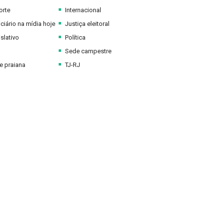
orte
Internacional
ciário na mídia hoje
Justiça eleitoral
slativo
Política
Sede campestre
 praiana
TJ-RJ