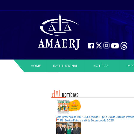
HOME
INSTITUCIONAL
NOTÍCIAS
IMP
NOTÍCIAS
Com presença da AMAERJ, ação do TJ pelo Dia de Luta da Pesso
TJ RJ
|
Sexta-Feira
de
19
de
Setembro
de
2025