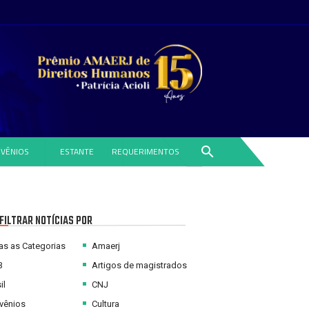
search
VÊNIOS
ESTANTE
REQUERIMENTOS
FILTRAR NOTÍCIAS POR
s as Categorias
Amaerj
B
Artigos de magistrados
il
CNJ
vênios
Cultura