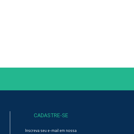
CADASTRE-SE
Inscreva seu e-mail em nossa