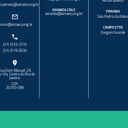
Rio de Janeiro
toamaerj@amaerj.org.br
AMANDA CRUZ
PRAIANA
amanda@amaerj.org.br
mail_outline
São Pedro da Aldei
scom@amaerj.org.br
CAMPESTRE
Vargem Grande
phone
(21) 3133-2315
(21) 3176-8234
location_on
Rua Dom Manuel, 29,
a 104, Centro do Rio de
Janeiro
CEP:
20.010-090