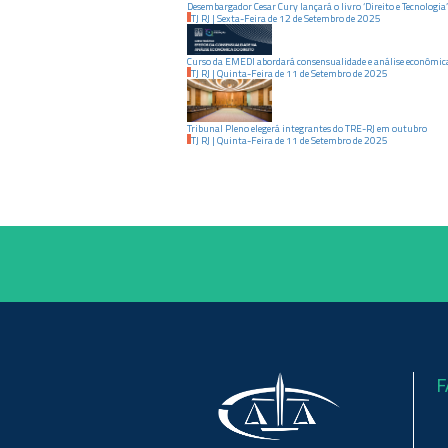
Desembargador Cesar Cury lançará o livro ‘Direito e Tecnologia’
TJ RJ
|
Sexta-Feira
de
12
de
Setembro
de
2025
Curso da EMEDI abordará consensualidade e análise econômica
TJ RJ
|
Quinta-Feira
de
11
de
Setembro
de
2025
Tribunal Pleno elegerá integrantes do TRE-RJ em outubro
TJ RJ
|
Quinta-Feira
de
11
de
Setembro
de
2025
F