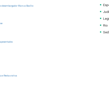
Esp
 do desembargador Marcus Basílio
Judi
Legi
nse
Rio
Sede
 aposentados
ca e Restaurativa