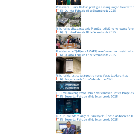
Presidente Eunice Haddad prestigia a inauguração do retrato
TJ RJ
|
Quinta-Feira
de
18
de
Setembro
de
2025
Tribunal publica a escala do Plantão Judiciário no recesso fore
TJ RJ
|
Quinta-Feira
de
18
de
Setembro
de
2025
Presidentes do TJ-RJ e da AMAERJ se reúnem com magistrados
TJ RJ
|
Quarta-Feira
de
17
de
Setembro
de
2025
Tribunal de Justiça terá quatro novas Varas das Garantias
TJ RJ
|
Terça-Feira
de
16
de
Setembro
de
2025
TJ-RJ sediará congressos ibero-americanos de Justiça Terapêuti
TJ RJ
|
Segunda-Feira
de
15
de
Setembro
de
2025
Juiz Bruno Bodart lançará livro hoje (15) no Salão Nobre do TJ
TJ RJ
|
Segunda-Feira
de
15
de
Setembro
de
2025