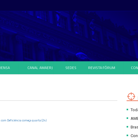
RENSA
CANAL
AMAERJ
SEDES
REVISTA
FÓRUM
CON
Toda
AM
a com Deficiência começa quarta (24)
Bras
Con