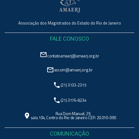
Associação dos Magistrados do Estado do Rio de Janeiro
FALE CONOSCO
mail_outline
contatoamaerj@amaerj.org.br
mail_outline
ascom@amaerj.org.br
phone
(21) 3133-2315
phone
(21) 3176-8234
Rua Dom Manuel, 29,
location_on
sala 104, Centro do Rio de Janeiro CEP: 20.010-090
COMUNICAÇÃO