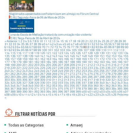
Magistrados aposentados confraternizam em almoço no Fórum Central
TJ RJ
|
Segunda-Feira
de
06
de
Maio
de
2024
Curso da Escola de Mediação tratará da comunicação não-violenta
TJ RJ
|
Terça-Feira
de
30
de
Abril
de
2024
« Anterior
1
2
3
4
5
6
7
8
9
10
11
12
13
14
15
16
17
18
19
20
21
22
23
24
25
26
27
28
29
30
31
32
33
34
35
36
37
38
39
40
41
42
43
44
45
46
47
48
49
50
51
52
53
54
55
56
57
58
59
60
61
62
63
64
65
66
67
68
69
70
71
72
73
74
75
76
77
78
79
80
81
82
83
84
85
86
87
88
89
90
91
92
93
94
95
96
97
98
99
100
101
102
103
104
105
106
107
108
109
110
111
112
113
114
115
116
117
118
119
120
121
122
123
124
125
126
127
128
129
130
131
132
133
134
135
136
137
138
139
140
141
142
143
144
145
146
147
148
149
150
151
152
153
154
155
156
157
158
159
160
161
162
163
164
165
166
167
168
169
170
171
172
173
174
175
176
177
178
179
180
181
182
183
184
185
186
187
188
189
190
191
192
193
194
195
196
197
198
199
200
201
202
203
204
205
206
207
208
209
210
211
212
213
214
215
216
217
218
219
220
221
222
223
224
225
226
227
228
229
230
231
232
233
234
235
236
237
238
239
240
241
242
243
244
245
246
247
248
249
250
251
252
253
254
255
256
257
258
259
260
261
262
263
264
265
266
267
268
269
270
271
272
273
274
275
276
277
278
279
280
281
282
283
284
285
286
287
288
289
290
291
292
293
294
295
296
297
298
299
300
301
302
303
304
305
306
307
308
309
310
311
312
313
314
315
316
317
318
319
320
321
322
323
324
325
326
327
328
329
330
331
332
333
334
335
336
337
338
339
340
341
342
343
344
345
346
347
348
349
350
351
352
353
354
355
356
357
358
359
360
361
362
363
364
365
366
367
368
369
370
371
372
373
374
375
376
377
378
379
380
381
382
383
384
385
386
387
388
389
390
391
392
393
394
395
396
397
398
399
400
401
402
403
404
405
406
407
408
409
410
411
412
413
414
415
416
417
418
419
420
421
422
423
424
425
426
Próximo
»
FILTRAR NOTÍCIAS POR
Todas as Categorias
Amaerj