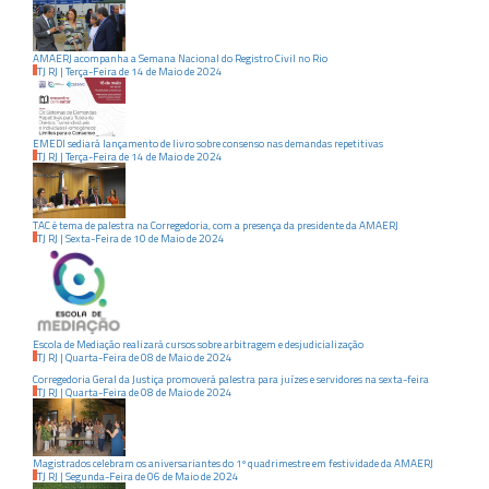
AMAERJ acompanha a Semana Nacional do Registro Civil no Rio
TJ RJ
|
Terça-Feira
de
14
de
Maio
de
2024
EMEDI sediará lançamento de livro sobre consenso nas demandas repetitivas
TJ RJ
|
Terça-Feira
de
14
de
Maio
de
2024
TAC é tema de palestra na Corregedoria, com a presença da presidente da AMAERJ
TJ RJ
|
Sexta-Feira
de
10
de
Maio
de
2024
Escola de Mediação realizará cursos sobre arbitragem e desjudicialização
TJ RJ
|
Quarta-Feira
de
08
de
Maio
de
2024
Corregedoria Geral da Justiça promoverá palestra para juízes e servidores na sexta-feira
TJ RJ
|
Quarta-Feira
de
08
de
Maio
de
2024
Magistrados celebram os aniversariantes do 1º quadrimestre em festividade da AMAERJ
TJ RJ
|
Segunda-Feira
de
06
de
Maio
de
2024