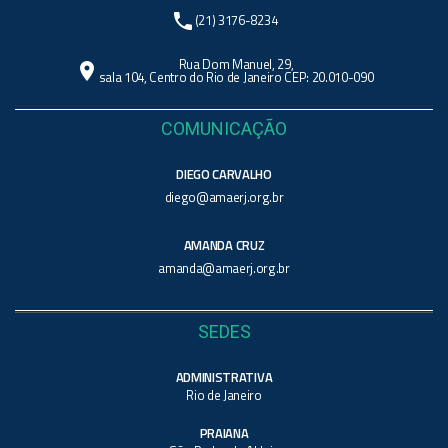
phone
(21) 3176-8234
Rua Dom Manuel, 29,
location_on
sala 104, Centro do Rio de Janeiro CEP: 20.010-090
COMUNICAÇÃO
DIEGO CARVALHO
diego@amaerj.org.br
AMANDA CRUZ
amanda@amaerj.org.br
SEDES
ADMINISTRATIVA
Rio de Janeiro
PRAIANA