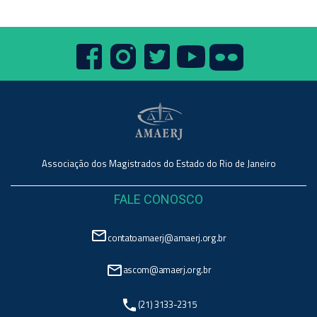
Associação dos Magistrados do Estado do Rio de Janeiro
FALE CONOSCO
mail_outline
contatoamaerj@amaerj.org.br
mail_outline
ascom@amaerj.org.br
phone
(21) 3133-2315