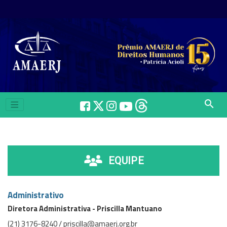
search
EQUIPE
Administrativo
Diretora Administrativa - Priscilla Mantuano
(21) 3176-8240 / priscilla@amaerj.org.br