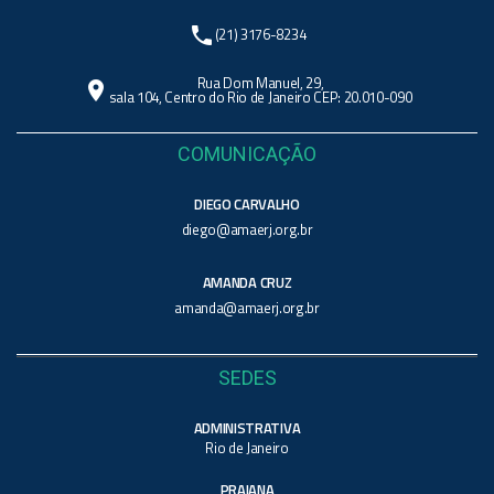
phone
(21) 3176-8234
Rua Dom Manuel, 29,
location_on
sala 104, Centro do Rio de Janeiro CEP: 20.010-090
COMUNICAÇÃO
DIEGO CARVALHO
diego@amaerj.org.br
AMANDA CRUZ
amanda@amaerj.org.br
SEDES
ADMINISTRATIVA
Rio de Janeiro
PRAIANA