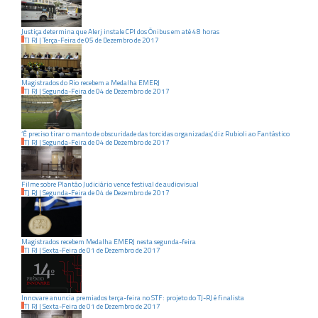
Justiça determina que Alerj instale CPI dos Ônibus em até 48 horas
TJ RJ
|
Terça-Feira
de
05
de
Dezembro
de
2017
Magistrados do Rio recebem a Medalha EMERJ
TJ RJ
|
Segunda-Feira
de
04
de
Dezembro
de
2017
‘É preciso tirar o manto de obscuridade das torcidas organizadas’, diz Rubioli ao Fantástico
TJ RJ
|
Segunda-Feira
de
04
de
Dezembro
de
2017
Filme sobre Plantão Judiciário vence festival de audiovisual
TJ RJ
|
Segunda-Feira
de
04
de
Dezembro
de
2017
Magistrados recebem Medalha EMERJ nesta segunda-feira
TJ RJ
|
Sexta-Feira
de
01
de
Dezembro
de
2017
Innovare anuncia premiados terça-feira no STF: projeto do TJ-RJ é finalista
TJ RJ
|
Sexta-Feira
de
01
de
Dezembro
de
2017