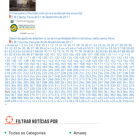
Filme sobre o Plantão Judiciário e saúde estreia amanhã
TJ RJ
|
Sexta-Feira
de
01
de
Dezembro
de
2017
Desembargadores debatem a Lei de Improbidade Administrativa nesta sexta-feira
TJ RJ
|
Quinta-Feira
de
30
de
Novembro
de
2017
« Anterior
1
2
3
4
5
6
7
8
9
10
11
12
13
14
15
16
17
18
19
20
21
22
23
24
25
26
27
28
29
30
31
32
33
34
35
36
37
38
39
40
41
42
43
44
45
46
47
48
49
50
51
52
53
54
55
56
57
58
59
60
61
62
63
64
65
66
67
68
69
70
71
72
73
74
75
76
77
78
79
80
81
82
83
84
85
86
87
88
89
90
91
92
93
94
95
96
97
98
99
100
101
102
103
104
105
106
107
108
109
110
111
112
113
114
115
116
117
118
119
120
121
122
123
124
125
126
127
128
129
130
131
132
133
134
135
136
137
138
139
140
141
142
143
144
145
146
147
148
149
150
151
152
153
154
155
156
157
158
159
160
161
162
163
164
165
166
167
168
169
170
171
172
173
174
175
176
177
178
179
180
181
182
183
184
185
186
187
188
189
190
191
192
193
194
195
196
197
198
199
200
201
202
203
204
205
206
207
208
209
210
211
212
213
214
215
216
217
218
219
220
221
222
223
224
225
226
227
228
229
230
231
232
233
234
235
236
237
238
239
240
241
242
243
244
245
246
247
248
249
250
251
252
253
254
255
256
257
258
259
260
261
262
263
264
265
266
267
268
269
270
271
272
273
274
275
276
277
278
279
280
281
282
283
284
285
286
287
288
289
290
291
292
293
294
295
296
297
298
299
300
301
302
303
304
305
306
307
308
309
310
311
312
313
314
315
316
317
318
319
320
321
322
323
324
325
326
327
328
329
330
331
332
333
334
335
336
337
338
339
340
341
342
343
344
345
346
347
348
349
350
351
352
353
354
355
356
357
358
359
360
361
362
363
364
365
366
367
368
369
370
371
372
373
374
375
376
377
378
379
380
381
382
383
384
385
386
387
388
389
390
391
392
393
394
395
396
397
398
399
400
401
402
403
404
405
406
407
408
409
410
411
412
413
414
415
416
417
418
419
420
421
422
423
424
425
426
Próximo
»
FILTRAR NOTÍCIAS POR
Todas as Categorias
Amaerj