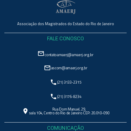
Associação dos Magistrados do Estado do Rio de Janeiro
FALE CONOSCO
mail_outline
contatoamaerj@amaerj.org.br
mail_outline
ascom@amaerj.org.br
phone
(21) 3133-2315
phone
(21) 3176-8234
Rua Dom Manuel, 29,
location_on
sala 104, Centro do Rio de Janeiro CEP: 20.010-090
COMUNICAÇÃO