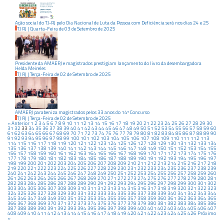
Ação social do TJ-RJ pelo Dia Nacional de Luta da Pessoa com Deficiência será nos dias 24 e 25
TJ RJ
|
Quarta-Feira
de
03
de
Setembro
de
2025
Presidente da AMAERJ e magistrados prestigiam lançamento do livro da desembargadora
Helda Meireles
TJ RJ
|
Terça-Feira
de
02
de
Setembro
de
2025
AMAERJ parabeniza magistrados pelos 33 anos do 14º Concurso
TJ RJ
|
Terça-Feira
de
02
de
Setembro
de
2025
« Anterior
1
2
3
4
5
6
7
8
9
10
11
12
13
14
15
16
17
18
19
20
21
22
23
24
25
26
27
28
29
30
31
32
33
34
35
36
37
38
39
40
41
42
43
44
45
46
47
48
49
50
51
52
53
54
55
56
57
58
59
60
61
62
63
64
65
66
67
68
69
70
71
72
73
74
75
76
77
78
79
80
81
82
83
84
85
86
87
88
89
90
91
92
93
94
95
96
97
98
99
100
101
102
103
104
105
106
107
108
109
110
111
112
113
114
115
116
117
118
119
120
121
122
123
124
125
126
127
128
129
130
131
132
133
134
135
136
137
138
139
140
141
142
143
144
145
146
147
148
149
150
151
152
153
154
155
156
157
158
159
160
161
162
163
164
165
166
167
168
169
170
171
172
173
174
175
176
177
178
179
180
181
182
183
184
185
186
187
188
189
190
191
192
193
194
195
196
197
198
199
200
201
202
203
204
205
206
207
208
209
210
211
212
213
214
215
216
217
218
219
220
221
222
223
224
225
226
227
228
229
230
231
232
233
234
235
236
237
238
239
240
241
242
243
244
245
246
247
248
249
250
251
252
253
254
255
256
257
258
259
260
261
262
263
264
265
266
267
268
269
270
271
272
273
274
275
276
277
278
279
280
281
282
283
284
285
286
287
288
289
290
291
292
293
294
295
296
297
298
299
300
301
302
303
304
305
306
307
308
309
310
311
312
313
314
315
316
317
318
319
320
321
322
323
324
325
326
327
328
329
330
331
332
333
334
335
336
337
338
339
340
341
342
343
344
345
346
347
348
349
350
351
352
353
354
355
356
357
358
359
360
361
362
363
364
365
366
367
368
369
370
371
372
373
374
375
376
377
378
379
380
381
382
383
384
385
386
387
388
389
390
391
392
393
394
395
396
397
398
399
400
401
402
403
404
405
406
407
408
409
410
411
412
413
414
415
416
417
418
419
420
421
422
423
424
425
426
Próximo
»