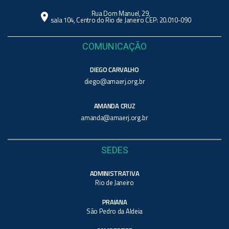
Rua Dom Manuel, 29,
location_on
sala 104, Centro do Rio de Janeiro CEP: 20.010-090
COMUNICAÇÃO
DIEGO CARVALHO
diego@amaerj.org.br
AMANDA CRUZ
amanda@amaerj.org.br
SEDES
ADMINISTRATIVA
Rio de Janeiro
PRAIANA
São Pedro da Aldeia