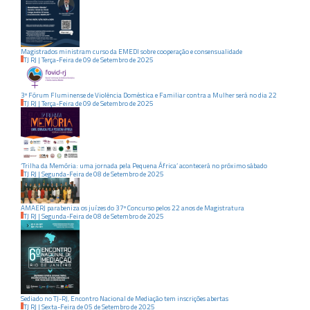
Magistrados ministram curso da EMEDI sobre cooperação e consensualidade
TJ RJ
|
Terça-Feira
de
09
de
Setembro
de
2025
3º Fórum Fluminense de Violência Doméstica e Familiar contra a Mulher será no dia 22
TJ RJ
|
Terça-Feira
de
09
de
Setembro
de
2025
‘Trilha da Memória: uma jornada pela Pequena África’ acontecerá no próximo sábado
TJ RJ
|
Segunda-Feira
de
08
de
Setembro
de
2025
AMAERJ parabeniza os juízes do 37º Concurso pelos 22 anos de Magistratura
TJ RJ
|
Segunda-Feira
de
08
de
Setembro
de
2025
Sediado no TJ-RJ, Encontro Nacional de Mediação tem inscrições abertas
TJ RJ
|
Sexta-Feira
de
05
de
Setembro
de
2025