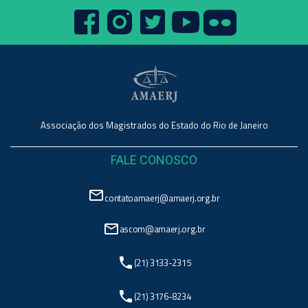
Associação dos Magistrados do Estado do Rio de Janeiro
FALE CONOSCO
mail_outline
contatoamaerj@amaerj.org.br
mail_outline
ascom@amaerj.org.br
phone
(21) 3133-2315
phone
(21) 3176-8234