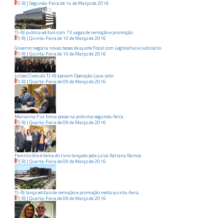
TJ RJ
|
Segunda-Feira
de
14
de
Março
de
2016
TJ-RJ publica editais com 73 vagas de remoção e promoção
TJ RJ
|
Quinta-Feira
de
10
de
Março
de
2016
Governo negocia novas bases de ajuste fiscal com Legislativo e Judiciário
TJ RJ
|
Quinta-Feira
de
10
de
Março
de
2016
Juízes Cíveis do TJ-RJ apoiam Operação Lava-Jato
TJ RJ
|
Quarta-Feira
de
09
de
Março
de
2016
Marianna Fux toma posse na próxima segunda-feira
TJ RJ
|
Quarta-Feira
de
09
de
Março
de
2016
Feminicídio é tema do livro lançado pela juíza Adriana Ramos
TJ RJ
|
Quarta-Feira
de
09
de
Março
de
2016
TJ-RJ lança editais de remoção e promoção nesta quinta-feira
TJ RJ
|
Quarta-Feira
de
09
de
Março
de
2016