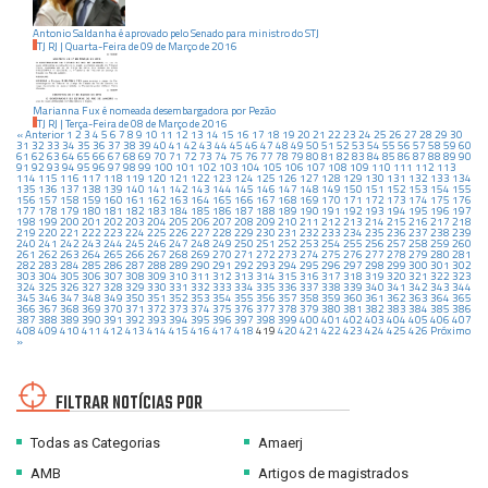
Antonio Saldanha é aprovado pelo Senado para ministro do STJ
TJ RJ
|
Quarta-Feira
de
09
de
Março
de
2016
Marianna Fux é nomeada desembargadora por Pezão
TJ RJ
|
Terça-Feira
de
08
de
Março
de
2016
« Anterior
1
2
3
4
5
6
7
8
9
10
11
12
13
14
15
16
17
18
19
20
21
22
23
24
25
26
27
28
29
30
31
32
33
34
35
36
37
38
39
40
41
42
43
44
45
46
47
48
49
50
51
52
53
54
55
56
57
58
59
60
61
62
63
64
65
66
67
68
69
70
71
72
73
74
75
76
77
78
79
80
81
82
83
84
85
86
87
88
89
90
91
92
93
94
95
96
97
98
99
100
101
102
103
104
105
106
107
108
109
110
111
112
113
114
115
116
117
118
119
120
121
122
123
124
125
126
127
128
129
130
131
132
133
134
135
136
137
138
139
140
141
142
143
144
145
146
147
148
149
150
151
152
153
154
155
156
157
158
159
160
161
162
163
164
165
166
167
168
169
170
171
172
173
174
175
176
177
178
179
180
181
182
183
184
185
186
187
188
189
190
191
192
193
194
195
196
197
198
199
200
201
202
203
204
205
206
207
208
209
210
211
212
213
214
215
216
217
218
219
220
221
222
223
224
225
226
227
228
229
230
231
232
233
234
235
236
237
238
239
240
241
242
243
244
245
246
247
248
249
250
251
252
253
254
255
256
257
258
259
260
261
262
263
264
265
266
267
268
269
270
271
272
273
274
275
276
277
278
279
280
281
282
283
284
285
286
287
288
289
290
291
292
293
294
295
296
297
298
299
300
301
302
303
304
305
306
307
308
309
310
311
312
313
314
315
316
317
318
319
320
321
322
323
324
325
326
327
328
329
330
331
332
333
334
335
336
337
338
339
340
341
342
343
344
345
346
347
348
349
350
351
352
353
354
355
356
357
358
359
360
361
362
363
364
365
366
367
368
369
370
371
372
373
374
375
376
377
378
379
380
381
382
383
384
385
386
387
388
389
390
391
392
393
394
395
396
397
398
399
400
401
402
403
404
405
406
407
408
409
410
411
412
413
414
415
416
417
418
419
420
421
422
423
424
425
426
Próximo
»
FILTRAR NOTÍCIAS POR
Todas as Categorias
Amaerj
AMB
Artigos de magistrados