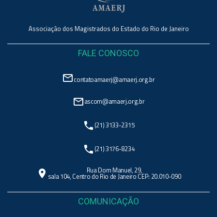
Associação dos Magistrados do Estado do Rio de Janeiro
FALE CONOSCO
mail_outline
contatoamaerj@amaerj.org.br
mail_outline
ascom@amaerj.org.br
phone
(21) 3133-2315
phone
(21) 3176-8234
Rua Dom Manuel, 29,
location_on
sala 104, Centro do Rio de Janeiro CEP: 20.010-090
COMUNICAÇÃO