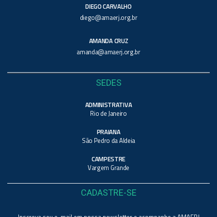
DIEGO CARVALHO
diego@amaerj.org.br
AMANDA CRUZ
amanda@amaerj.org.br
SEDES
ADMINISTRATIVA
Rio de Janeiro
PRAIANA
São Pedro da Aldeia
CAMPESTRE
Vargem Grande
CADASTRE-SE
Inscreva seu e-mail em nossa newsletter e acompanhe a AMAERJ