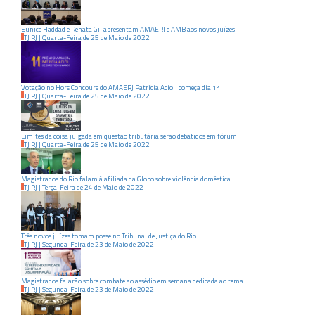
Eunice Haddad e Renata Gil apresentam AMAERJ e AMB aos novos juízes
TJ RJ
|
Quarta-Feira
de
25
de
Maio
de
2022
Votação no Hors Concours do AMAERJ Patrícia Acioli começa dia 1º
TJ RJ
|
Quarta-Feira
de
25
de
Maio
de
2022
Limites da coisa julgada em questão tributária serão debatidos em fórum
TJ RJ
|
Quarta-Feira
de
25
de
Maio
de
2022
Magistrados do Rio falam à afiliada da Globo sobre violência doméstica
TJ RJ
|
Terça-Feira
de
24
de
Maio
de
2022
Três novos juízes tomam posse no Tribunal de Justiça do Rio
TJ RJ
|
Segunda-Feira
de
23
de
Maio
de
2022
Magistrados falarão sobre combate ao assédio em semana dedicada ao tema
TJ RJ
|
Segunda-Feira
de
23
de
Maio
de
2022