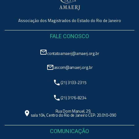
Associação dos Magistrados do Estado do Rio de Janeiro
FALE CONOSCO
mail_outline
contatoamaerj@amaerj.org.br
mail_outline
ascom@amaerj.org.br
phone
(21) 3133-2315
phone
(21) 3176-8234
Rua Dom Manuel, 29,
location_on
sala 104, Centro do Rio de Janeiro CEP: 20.010-090
COMUNICAÇÃO