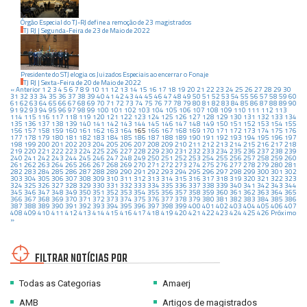
Órgão Especial do TJ-RJ define a remoção de 23 magistrados
TJ RJ
|
Segunda-Feira
de
23
de
Maio
de
2022
Presidente do STJ elogia os Juizados Especiais ao encerrar o Fonaje
TJ RJ
|
Sexta-Feira
de
20
de
Maio
de
2022
« Anterior
1
2
3
4
5
6
7
8
9
10
11
12
13
14
15
16
17
18
19
20
21
22
23
24
25
26
27
28
29
30
31
32
33
34
35
36
37
38
39
40
41
42
43
44
45
46
47
48
49
50
51
52
53
54
55
56
57
58
59
60
61
62
63
64
65
66
67
68
69
70
71
72
73
74
75
76
77
78
79
80
81
82
83
84
85
86
87
88
89
90
91
92
93
94
95
96
97
98
99
100
101
102
103
104
105
106
107
108
109
110
111
112
113
114
115
116
117
118
119
120
121
122
123
124
125
126
127
128
129
130
131
132
133
134
135
136
137
138
139
140
141
142
143
144
145
146
147
148
149
150
151
152
153
154
155
156
157
158
159
160
161
162
163
164
165
166
167
168
169
170
171
172
173
174
175
176
177
178
179
180
181
182
183
184
185
186
187
188
189
190
191
192
193
194
195
196
197
198
199
200
201
202
203
204
205
206
207
208
209
210
211
212
213
214
215
216
217
218
219
220
221
222
223
224
225
226
227
228
229
230
231
232
233
234
235
236
237
238
239
240
241
242
243
244
245
246
247
248
249
250
251
252
253
254
255
256
257
258
259
260
261
262
263
264
265
266
267
268
269
270
271
272
273
274
275
276
277
278
279
280
281
282
283
284
285
286
287
288
289
290
291
292
293
294
295
296
297
298
299
300
301
302
303
304
305
306
307
308
309
310
311
312
313
314
315
316
317
318
319
320
321
322
323
324
325
326
327
328
329
330
331
332
333
334
335
336
337
338
339
340
341
342
343
344
345
346
347
348
349
350
351
352
353
354
355
356
357
358
359
360
361
362
363
364
365
366
367
368
369
370
371
372
373
374
375
376
377
378
379
380
381
382
383
384
385
386
387
388
389
390
391
392
393
394
395
396
397
398
399
400
401
402
403
404
405
406
407
408
409
410
411
412
413
414
415
416
417
418
419
420
421
422
423
424
425
426
Próximo
»
FILTRAR NOTÍCIAS POR
Todas as Categorias
Amaerj
AMB
Artigos de magistrados