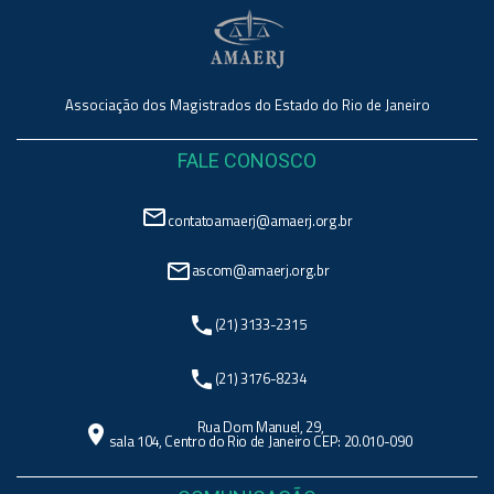
Associação dos Magistrados do Estado do Rio de Janeiro
FALE CONOSCO
mail_outline
contatoamaerj@amaerj.org.br
mail_outline
ascom@amaerj.org.br
phone
(21) 3133-2315
phone
(21) 3176-8234
Rua Dom Manuel, 29,
location_on
sala 104, Centro do Rio de Janeiro CEP: 20.010-090