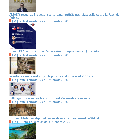
AMAERJ requer ao TJ que abra edital para mutirão nos Juizados Especiais da Fazenda
Pública
TJ RJ
|
Sexta-Feira
de
02
de
Outubro
de
2020
Live da ESA debaterá a questão do acúmulo de processos no Judiciário
TJ RJ
|
Sexta-Feira
de
02
de
Outubro
de
2020
Revista Fórum: Rio alcança o topo da produtividade pelo 11° ano
TJ RJ
|
Sexta-Feira
de
02
de
Outubro
de
2020
IMB organiza evento sobre dano moral e ‘mero aborrecimento’
TJ RJ
|
Sexta-Feira
de
02
de
Outubro
de
2020
Tribunal Misto terá deputado na relatoria do impeachment de Witzel
TJ RJ
|
Quinta-Feira
de
01
de
Outubro
de
2020