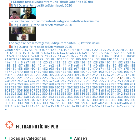
TJ-RJ anula nova divisão entre municípios de Cabo Frio e Búzios
TJ RJ
|
Quarta-Feira
de
30
de
Setembro
de
2020
Júri escolhe os cinco concorrentes da categoria Trabalhos Acadêmicos
TJ RJ
|
Quarta-Feira
de
30
de
Setembro
de
2020
Conheça as cinco reportagens que disputam o AMAERJ Patrícia Acioli
TJ RJ
|
Quarta-Feira
de
30
de
Setembro
de
2020
« Anterior
1
2
3
4
5
6
7
8
9
10
11
12
13
14
15
16
17
18
19
20
21
22
23
24
25
26
27
28
29
30
31
32
33
34
35
36
37
38
39
40
41
42
43
44
45
46
47
48
49
50
51
52
53
54
55
56
57
58
59
60
61
62
63
64
65
66
67
68
69
70
71
72
73
74
75
76
77
78
79
80
81
82
83
84
85
86
87
88
89
90
91
92
93
94
95
96
97
98
99
100
101
102
103
104
105
106
107
108
109
110
111
112
113
114
115
116
117
118
119
120
121
122
123
124
125
126
127
128
129
130
131
132
133
134
135
136
137
138
139
140
141
142
143
144
145
146
147
148
149
150
151
152
153
154
155
156
157
158
159
160
161
162
163
164
165
166
167
168
169
170
171
172
173
174
175
176
177
178
179
180
181
182
183
184
185
186
187
188
189
190
191
192
193
194
195
196
197
198
199
200
201
202
203
204
205
206
207
208
209
210
211
212
213
214
215
216
217
218
219
220
221
222
223
224
225
226
227
228
229
230
231
232
233
234
235
236
237
238
239
240
241
242
243
244
245
246
247
248
249
250
251
252
253
254
255
256
257
258
259
260
261
262
263
264
265
266
267
268
269
270
271
272
273
274
275
276
277
278
279
280
281
282
283
284
285
286
287
288
289
290
291
292
293
294
295
296
297
298
299
300
301
302
303
304
305
306
307
308
309
310
311
312
313
314
315
316
317
318
319
320
321
322
323
324
325
326
327
328
329
330
331
332
333
334
335
336
337
338
339
340
341
342
343
344
345
346
347
348
349
350
351
352
353
354
355
356
357
358
359
360
361
362
363
364
365
366
367
368
369
370
371
372
373
374
375
376
377
378
379
380
381
382
383
384
385
386
387
388
389
390
391
392
393
394
395
396
397
398
399
400
401
402
403
404
405
406
407
408
409
410
411
412
413
414
415
416
417
418
419
420
421
422
423
424
425
426
Próximo
»
FILTRAR NOTÍCIAS POR
Todas as Categorias
Amaerj