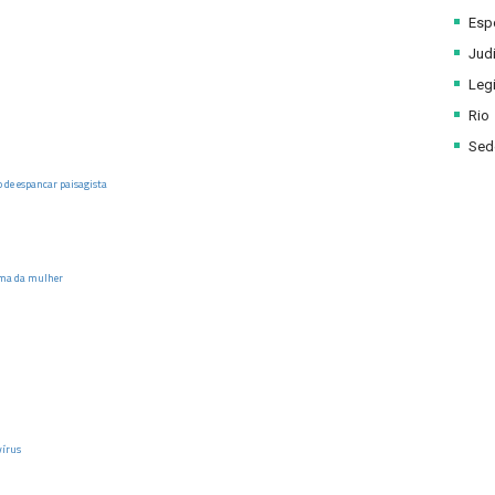
Esp
Judi
Legi
Rio
Sede
 de espancar paisagista
ima da mulher
vírus