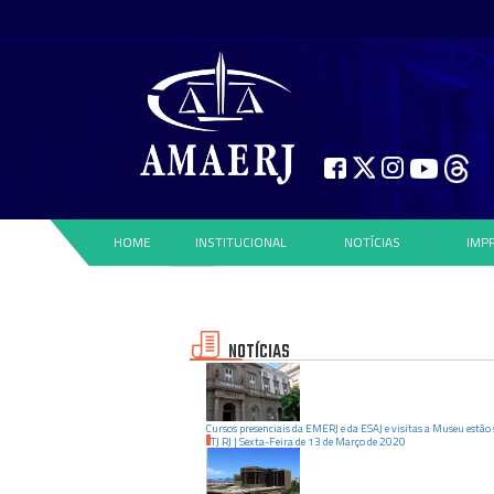
HOME
INSTITUCIONAL
NOTÍCIAS
IMP
NOTÍCIAS
Cursos presenciais da EMERJ e da ESAJ e visitas a Museu estão
TJ RJ
|
Sexta-Feira
de
13
de
Março
de
2020