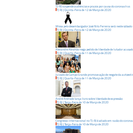
TJ-RJ suspende audiências e prazos por causa do coronavírus
TJ RJ
|
Quinta-Feira
de
12
de
Março
de
2020
Missa pelo desembargador José Nilo Ferreira será neste sábado
TJ RJ
|
Quinta-Feira
de
12
de
Março
de
2020
Alexandre Abrahão nega pedido de liberdade de lutador acusado
TJ RJ
|
Quarta-Feira
de
11
de
Março
de
2020
Juizado de Campo Grande promove ação de resgate da autoest
TJ RJ
|
Quarta-Feira
de
11
de
Março
de
2020
André Andrade lança livro sobre liberdade de expressão
TJ RJ
|
Terça-Feira
de
10
de
Março
de
2020
Congresso internacional no TJ-RJ é adiado em razão do corona
TJ RJ
|
Terça-Feira
de
10
de
Março
de
2020