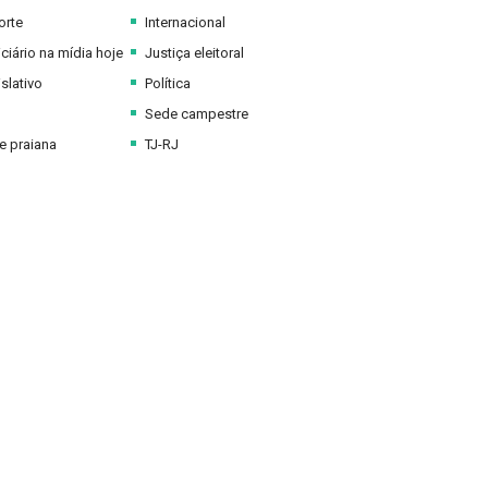
orte
Internacional
ciário na mídia hoje
Justiça eleitoral
slativo
Política
Sede campestre
 praiana
TJ-RJ