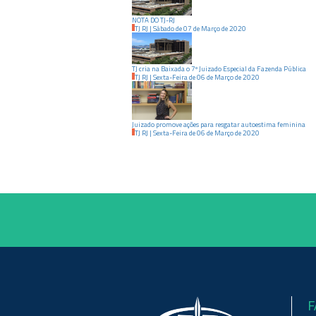
NOTA DO TJ-RJ
TJ RJ
|
Sábado
de
07
de
Março
de
2020
TJ cria na Baixada o 7º Juizado Especial da Fazenda Pública
TJ RJ
|
Sexta-Feira
de
06
de
Março
de
2020
Juizado promove ações para resgatar autoestima feminina
TJ RJ
|
Sexta-Feira
de
06
de
Março
de
2020
F