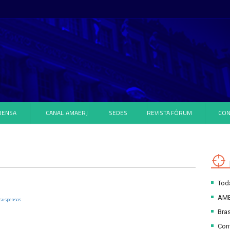
RENSA
CANAL
AMAERJ
SEDES
REVISTA
FÓRUM
CON
Toda
AM
 suspensos
Bras
Con