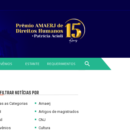
search
VÊNIOS
ESTANTE
REQUERIMENTOS
FILTRAR NOTÍCIAS POR
s as Categorias
Amaerj
B
Artigos de magistrados
il
CNJ
vênios
Cultura