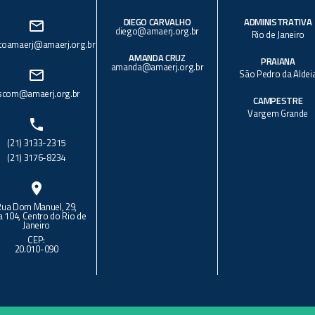
DIEGO CARVALHO
ADMINISTRATIVA
mail_outline
diego@amaerj.org.br
Rio de Janeiro
toamaerj@amaerj.org.br
AMANDA CRUZ
PRAIANA
amanda@amaerj.org.br
mail_outline
São Pedro da Aldei
scom@amaerj.org.br
CAMPESTRE
Vargem Grande
phone
(21) 3133-2315
(21) 3176-8234
location_on
Rua Dom Manuel, 29,
a 104, Centro do Rio de
Janeiro
CEP:
20.010-090