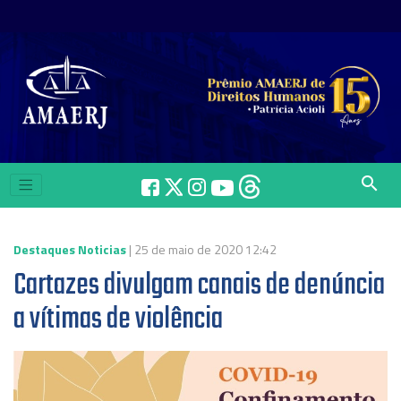
search
Destaques Noticias
| 25 de maio de 2020 12:42
Cartazes divulgam canais de denúncia
a vítimas de violência