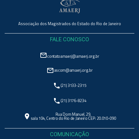
Associação dos Magistrados do Estado do Rio de Janeiro
FALE CONOSCO
mail_outline
contatoamaerj@amaerj.org.br
mail_outline
ascom@amaerj.org.br
phone
(21) 3133-2315
phone
(21) 3176-8234
Rua Dom Manuel, 29,
location_on
sala 104, Centro do Rio de Janeiro CEP: 20.010-090
COMUNICAÇÃO