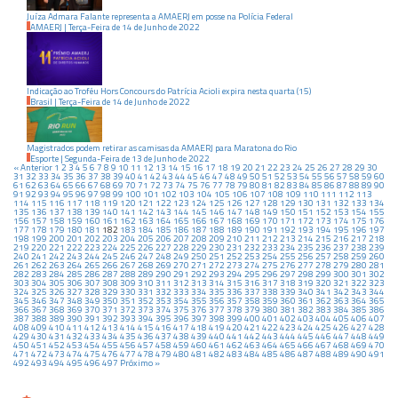
Juíza Admara Falante representa a AMAERJ em posse na Polícia Federal
AMAERJ
|
Terça-Feira
de
14
de
Junho
de
2022
Indicação ao Troféu Hors Concours do Patrícia Acioli expira nesta quarta (15)
Brasil
|
Terça-Feira
de
14
de
Junho
de
2022
Magistrados podem retirar as camisas da AMAERJ para Maratona do Rio
Esporte
|
Segunda-Feira
de
13
de
Junho
de
2022
« Anterior
1
2
3
4
5
6
7
8
9
10
11
12
13
14
15
16
17
18
19
20
21
22
23
24
25
26
27
28
29
30
31
32
33
34
35
36
37
38
39
40
41
42
43
44
45
46
47
48
49
50
51
52
53
54
55
56
57
58
59
60
61
62
63
64
65
66
67
68
69
70
71
72
73
74
75
76
77
78
79
80
81
82
83
84
85
86
87
88
89
90
91
92
93
94
95
96
97
98
99
100
101
102
103
104
105
106
107
108
109
110
111
112
113
114
115
116
117
118
119
120
121
122
123
124
125
126
127
128
129
130
131
132
133
134
135
136
137
138
139
140
141
142
143
144
145
146
147
148
149
150
151
152
153
154
155
156
157
158
159
160
161
162
163
164
165
166
167
168
169
170
171
172
173
174
175
176
177
178
179
180
181
182
183
184
185
186
187
188
189
190
191
192
193
194
195
196
197
198
199
200
201
202
203
204
205
206
207
208
209
210
211
212
213
214
215
216
217
218
219
220
221
222
223
224
225
226
227
228
229
230
231
232
233
234
235
236
237
238
239
240
241
242
243
244
245
246
247
248
249
250
251
252
253
254
255
256
257
258
259
260
261
262
263
264
265
266
267
268
269
270
271
272
273
274
275
276
277
278
279
280
281
282
283
284
285
286
287
288
289
290
291
292
293
294
295
296
297
298
299
300
301
302
303
304
305
306
307
308
309
310
311
312
313
314
315
316
317
318
319
320
321
322
323
324
325
326
327
328
329
330
331
332
333
334
335
336
337
338
339
340
341
342
343
344
345
346
347
348
349
350
351
352
353
354
355
356
357
358
359
360
361
362
363
364
365
366
367
368
369
370
371
372
373
374
375
376
377
378
379
380
381
382
383
384
385
386
387
388
389
390
391
392
393
394
395
396
397
398
399
400
401
402
403
404
405
406
407
408
409
410
411
412
413
414
415
416
417
418
419
420
421
422
423
424
425
426
427
428
429
430
431
432
433
434
435
436
437
438
439
440
441
442
443
444
445
446
447
448
449
450
451
452
453
454
455
456
457
458
459
460
461
462
463
464
465
466
467
468
469
470
471
472
473
474
475
476
477
478
479
480
481
482
483
484
485
486
487
488
489
490
491
492
493
494
495
496
497
Próximo »