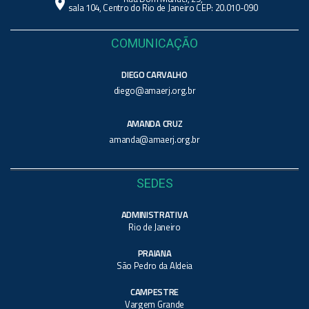
location_on
sala 104, Centro do Rio de Janeiro CEP: 20.010-090
COMUNICAÇÃO
DIEGO CARVALHO
diego@amaerj.org.br
AMANDA CRUZ
amanda@amaerj.org.br
SEDES
ADMINISTRATIVA
Rio de Janeiro
PRAIANA
São Pedro da Aldeia
CAMPESTRE
Vargem Grande