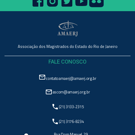
Associação dos Magistrados do Estado do Rio de Janeiro
FALE CONOSCO
mail_outline
contatoamaerj@amaerj.org.br
mail_outline
ascom@amaerj.org.br
phone
(21) 3133-2315
phone
(21) 3176-8234
Rua Dom Manuel, 29,