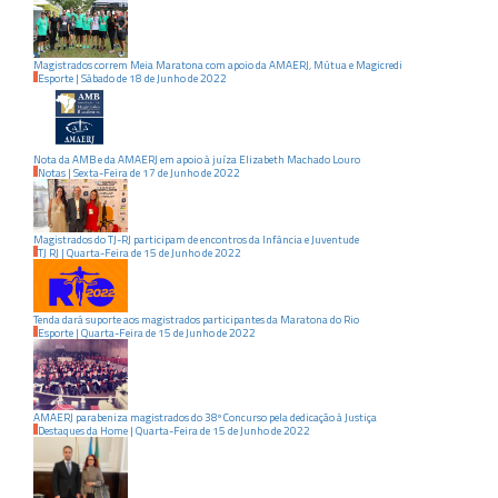
Magistrados correm Meia Maratona com apoio da AMAERJ, Mútua e Magicredi
Esporte
|
Sábado
de
18
de
Junho
de
2022
Nota da AMB e da AMAERJ em apoio à juíza Elizabeth Machado Louro
Notas
|
Sexta-Feira
de
17
de
Junho
de
2022
Magistrados do TJ-RJ participam de encontros da Infância e Juventude
TJ RJ
|
Quarta-Feira
de
15
de
Junho
de
2022
Tenda dará suporte aos magistrados participantes da Maratona do Rio
Esporte
|
Quarta-Feira
de
15
de
Junho
de
2022
AMAERJ parabeniza magistrados do 38º Concurso pela dedicação à Justiça
Destaques da Home
|
Quarta-Feira
de
15
de
Junho
de
2022