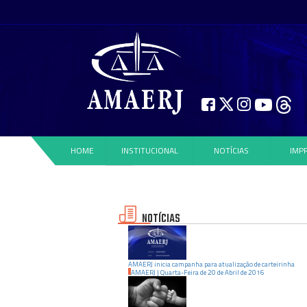
HOME
INSTITUCIONAL
NOTÍCIAS
IMP
NOTÍCIAS
AMAERJ inicia campanha para atualização de carteirinha
AMAERJ
|
Quarta-Feira
de
20
de
Abril
de
2016