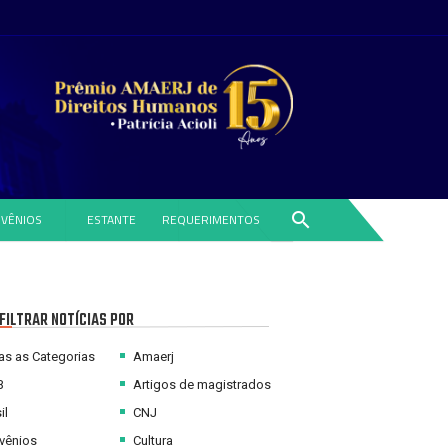
search
VÊNIOS
ESTANTE
REQUERIMENTOS
FILTRAR NOTÍCIAS POR
s as Categorias
Amaerj
B
Artigos de magistrados
il
CNJ
vênios
Cultura