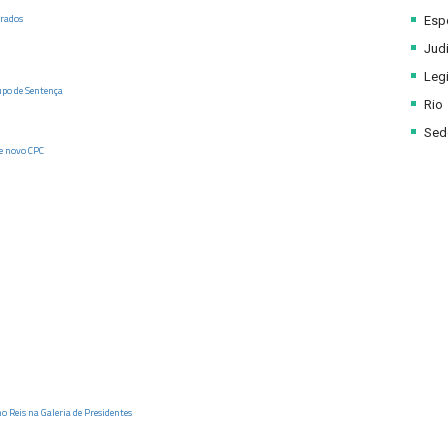
rados
Esp
Judi
Legi
po de Sentença
Rio
Sede
e novo CPC
 Reis na Galeria de Presidentes