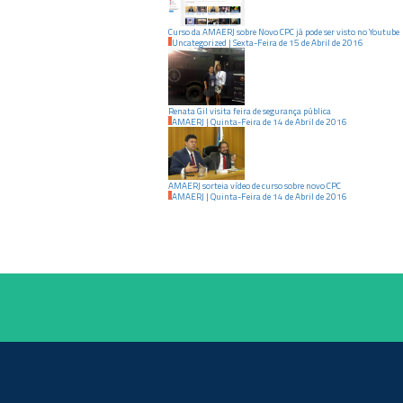
Curso da AMAERJ sobre Novo CPC já pode ser visto no Youtube
Uncategorized
|
Sexta-Feira
de
15
de
Abril
de
2016
Renata Gil visita feira de segurança pública
AMAERJ
|
Quinta-Feira
de
14
de
Abril
de
2016
AMAERJ sorteia vídeo de curso sobre novo CPC
AMAERJ
|
Quinta-Feira
de
14
de
Abril
de
2016