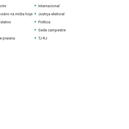
orte
Internacional
ciário na mídia hoje
Justiça eleitoral
slativo
Política
Sede campestre
 praiana
TJ-RJ