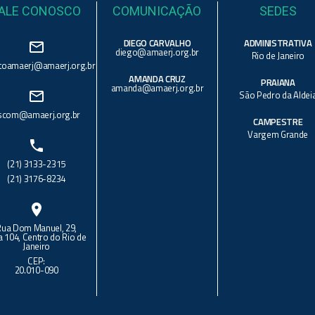
ALE CONOSCO
COMUNICAÇÃO
SEDES
DIEGO CARVALHO
ADMINISTRATIVA
mail_outline
diego@amaerj.org.br
Rio de Janeiro
toamaerj@amaerj.org.br
AMANDA CRUZ
PRAIANA
amanda@amaerj.org.br
mail_outline
São Pedro da Aldei
scom@amaerj.org.br
CAMPESTRE
Vargem Grande
phone
(21) 3133-2315
(21) 3176-8234
location_on
Rua Dom Manuel, 29,
a 104, Centro do Rio de
Janeiro
CEP:
20.010-090