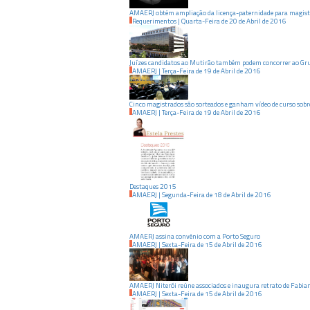
AMAERJ obtém ampliação da licença-paternidade para magist
Requerimentos
|
Quarta-Feira
de
20
de
Abril
de
2016
Juízes candidatos ao Mutirão também podem concorrer ao Gru
AMAERJ
|
Terça-Feira
de
19
de
Abril
de
2016
Cinco magistrados são sorteados e ganham vídeo de curso sobr
AMAERJ
|
Terça-Feira
de
19
de
Abril
de
2016
Destaques 2015
AMAERJ
|
Segunda-Feira
de
18
de
Abril
de
2016
AMAERJ assina convênio com a Porto Seguro
AMAERJ
|
Sexta-Feira
de
15
de
Abril
de
2016
AMAERJ Niterói reúne associados e inaugura retrato de Fabiano
AMAERJ
|
Sexta-Feira
de
15
de
Abril
de
2016