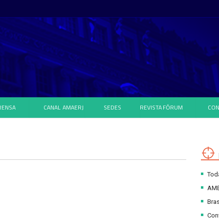
RENSA
CANAL
AMAERJ
SEDES
REVISTA
FÓRUM
CON
Toda
AM
Bras
Con