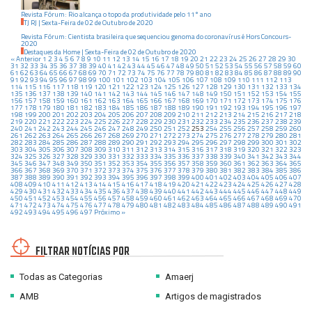
Revista Fórum: Rio alcança o topo da produtividade pelo 11° ano
TJ RJ
|
Sexta-Feira
de
02
de
Outubro
de
2020
Revista Fórum: Cientista brasileira que sequenciou genoma do coronavírus é Hors Concours-
2020
Destaques da Home
|
Sexta-Feira
de
02
de
Outubro
de
2020
« Anterior
1
2
3
4
5
6
7
8
9
10
11
12
13
14
15
16
17
18
19
20
21
22
23
24
25
26
27
28
29
30
31
32
33
34
35
36
37
38
39
40
41
42
43
44
45
46
47
48
49
50
51
52
53
54
55
56
57
58
59
60
61
62
63
64
65
66
67
68
69
70
71
72
73
74
75
76
77
78
79
80
81
82
83
84
85
86
87
88
89
90
91
92
93
94
95
96
97
98
99
100
101
102
103
104
105
106
107
108
109
110
111
112
113
114
115
116
117
118
119
120
121
122
123
124
125
126
127
128
129
130
131
132
133
134
135
136
137
138
139
140
141
142
143
144
145
146
147
148
149
150
151
152
153
154
155
156
157
158
159
160
161
162
163
164
165
166
167
168
169
170
171
172
173
174
175
176
177
178
179
180
181
182
183
184
185
186
187
188
189
190
191
192
193
194
195
196
197
198
199
200
201
202
203
204
205
206
207
208
209
210
211
212
213
214
215
216
217
218
219
220
221
222
223
224
225
226
227
228
229
230
231
232
233
234
235
236
237
238
239
240
241
242
243
244
245
246
247
248
249
250
251
252
253
254
255
256
257
258
259
260
261
262
263
264
265
266
267
268
269
270
271
272
273
274
275
276
277
278
279
280
281
282
283
284
285
286
287
288
289
290
291
292
293
294
295
296
297
298
299
300
301
302
303
304
305
306
307
308
309
310
311
312
313
314
315
316
317
318
319
320
321
322
323
324
325
326
327
328
329
330
331
332
333
334
335
336
337
338
339
340
341
342
343
344
345
346
347
348
349
350
351
352
353
354
355
356
357
358
359
360
361
362
363
364
365
366
367
368
369
370
371
372
373
374
375
376
377
378
379
380
381
382
383
384
385
386
387
388
389
390
391
392
393
394
395
396
397
398
399
400
401
402
403
404
405
406
407
408
409
410
411
412
413
414
415
416
417
418
419
420
421
422
423
424
425
426
427
428
429
430
431
432
433
434
435
436
437
438
439
440
441
442
443
444
445
446
447
448
449
450
451
452
453
454
455
456
457
458
459
460
461
462
463
464
465
466
467
468
469
470
471
472
473
474
475
476
477
478
479
480
481
482
483
484
485
486
487
488
489
490
491
492
493
494
495
496
497
Próximo »
FILTRAR NOTÍCIAS POR
Todas as Categorias
Amaerj
AMB
Artigos de magistrados