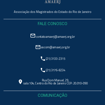
Associação dos Magistrados do Estado do Rio de Janeiro
FALE CONOSCO
mail_outline
contatoamaerj@amaerj.org.br
mail_outline
ascom@amaerj.org.br
phone
(21) 3133-2315
phone
(21) 3176-8234
Rua Dom Manuel, 29,
location_on
sala 104, Centro do Rio de Janeiro CEP: 20.010-090
COMUNICAÇÃO