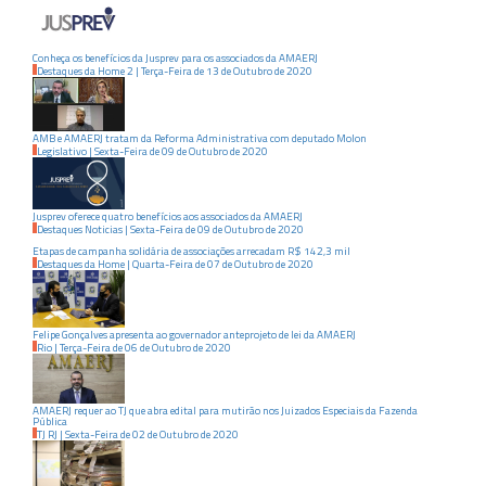
Conheça os benefícios da Jusprev para os associados da AMAERJ
Destaques da Home 2
|
Terça-Feira
de
13
de
Outubro
de
2020
AMB e AMAERJ tratam da Reforma Administrativa com deputado Molon
Legislativo
|
Sexta-Feira
de
09
de
Outubro
de
2020
Jusprev oferece quatro benefícios aos associados da AMAERJ
Destaques Noticias
|
Sexta-Feira
de
09
de
Outubro
de
2020
Etapas de campanha solidária de associações arrecadam R$ 142,3 mil
Destaques da Home
|
Quarta-Feira
de
07
de
Outubro
de
2020
Felipe Gonçalves apresenta ao governador anteprojeto de lei da AMAERJ
Rio
|
Terça-Feira
de
06
de
Outubro
de
2020
AMAERJ requer ao TJ que abra edital para mutirão nos Juizados Especiais da Fazenda
Pública
TJ RJ
|
Sexta-Feira
de
02
de
Outubro
de
2020