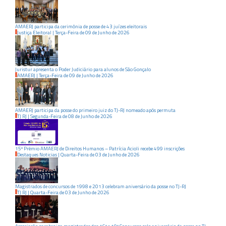
AMAERJ participa da cerimônia de posse de 43 juízes eleitorais
Justiça Eleitoral
|
Terça-Feira
de
09
de
Junho
de
2026
Juristur apresenta o Poder Judiciário para alunos de São Gonçalo
AMAERJ
|
Terça-Feira
de
09
de
Junho
de
2026
AMAERJ participa da posse do primeiro juiz do TJ-RJ nomeado após permuta
TJ RJ
|
Segunda-Feira
de
08
de
Junho
de
2026
15º Prêmio AMAERJ de Direitos Humanos – Patrícia Acioli recebe 499 inscrições
Destaques Noticias
|
Quarta-Feira
de
03
de
Junho
de
2026
Magistrados de concursos de 1998 e 2013 celebram aniversário da posse no TJ-RJ
TJ RJ
|
Quarta-Feira
de
03
de
Junho
de
2026