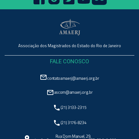
Associação dos Magistrados do Estado do Rio de Janeiro
FALE CONOSCO
mail_outline
contatoamaerj@amaerj.org.br
mail_outline
ascom@amaerj.org.br
phone
(21) 3133-2315
phone
(21) 3176-8234
Rua Dom Manuel, 29,
location_on