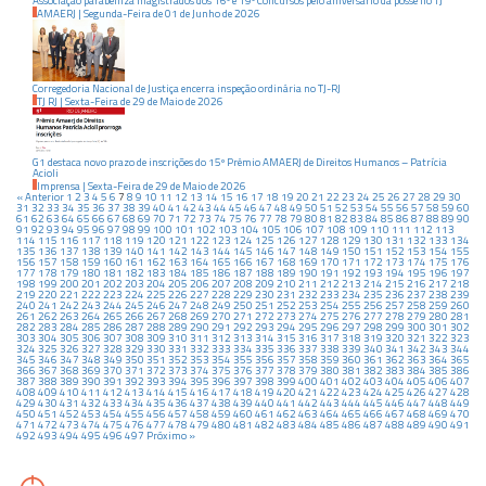
Associação parabeniza magistrados dos 16º e 19º Concursos pelo aniversário da posse no TJ
AMAERJ
|
Segunda-Feira
de
01
de
Junho
de
2026
Corregedoria Nacional de Justiça encerra inspeção ordinária no TJ-RJ
TJ RJ
|
Sexta-Feira
de
29
de
Maio
de
2026
G1 destaca novo prazo de inscrições do 15º Prêmio AMAERJ de Direitos Humanos – Patrícia
Acioli
Imprensa
|
Sexta-Feira
de
29
de
Maio
de
2026
« Anterior
1
2
3
4
5
6
7
8
9
10
11
12
13
14
15
16
17
18
19
20
21
22
23
24
25
26
27
28
29
30
31
32
33
34
35
36
37
38
39
40
41
42
43
44
45
46
47
48
49
50
51
52
53
54
55
56
57
58
59
60
61
62
63
64
65
66
67
68
69
70
71
72
73
74
75
76
77
78
79
80
81
82
83
84
85
86
87
88
89
90
91
92
93
94
95
96
97
98
99
100
101
102
103
104
105
106
107
108
109
110
111
112
113
114
115
116
117
118
119
120
121
122
123
124
125
126
127
128
129
130
131
132
133
134
135
136
137
138
139
140
141
142
143
144
145
146
147
148
149
150
151
152
153
154
155
156
157
158
159
160
161
162
163
164
165
166
167
168
169
170
171
172
173
174
175
176
177
178
179
180
181
182
183
184
185
186
187
188
189
190
191
192
193
194
195
196
197
198
199
200
201
202
203
204
205
206
207
208
209
210
211
212
213
214
215
216
217
218
219
220
221
222
223
224
225
226
227
228
229
230
231
232
233
234
235
236
237
238
239
240
241
242
243
244
245
246
247
248
249
250
251
252
253
254
255
256
257
258
259
260
261
262
263
264
265
266
267
268
269
270
271
272
273
274
275
276
277
278
279
280
281
282
283
284
285
286
287
288
289
290
291
292
293
294
295
296
297
298
299
300
301
302
303
304
305
306
307
308
309
310
311
312
313
314
315
316
317
318
319
320
321
322
323
324
325
326
327
328
329
330
331
332
333
334
335
336
337
338
339
340
341
342
343
344
345
346
347
348
349
350
351
352
353
354
355
356
357
358
359
360
361
362
363
364
365
366
367
368
369
370
371
372
373
374
375
376
377
378
379
380
381
382
383
384
385
386
387
388
389
390
391
392
393
394
395
396
397
398
399
400
401
402
403
404
405
406
407
408
409
410
411
412
413
414
415
416
417
418
419
420
421
422
423
424
425
426
427
428
429
430
431
432
433
434
435
436
437
438
439
440
441
442
443
444
445
446
447
448
449
450
451
452
453
454
455
456
457
458
459
460
461
462
463
464
465
466
467
468
469
470
471
472
473
474
475
476
477
478
479
480
481
482
483
484
485
486
487
488
489
490
491
492
493
494
495
496
497
Próximo »