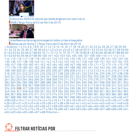
Diretora da AMAERJ aborda equidade de gênero em seminário
AMB
|
Terça-Feira
de
02
de
Abril
de
2019
GloboNews exibe programa especial sobre juízes ameaçados
Destaques da Home 2
|
Terça-Feira
de
02
de
Abril
de
2019
« Anterior
1
2
3
4
5
6
7
8
9
10
11
12
13
14
15
16
17
18
19
20
21
22
23
24
25
26
27
28
29
30
31
32
33
34
35
36
37
38
39
40
41
42
43
44
45
46
47
48
49
50
51
52
53
54
55
56
57
58
59
60
61
62
63
64
65
66
67
68
69
70
71
72
73
74
75
76
77
78
79
80
81
82
83
84
85
86
87
88
89
90
91
92
93
94
95
96
97
98
99
100
101
102
103
104
105
106
107
108
109
110
111
112
113
114
115
116
117
118
119
120
121
122
123
124
125
126
127
128
129
130
131
132
133
134
135
136
137
138
139
140
141
142
143
144
145
146
147
148
149
150
151
152
153
154
155
156
157
158
159
160
161
162
163
164
165
166
167
168
169
170
171
172
173
174
175
176
177
178
179
180
181
182
183
184
185
186
187
188
189
190
191
192
193
194
195
196
197
198
199
200
201
202
203
204
205
206
207
208
209
210
211
212
213
214
215
216
217
218
219
220
221
222
223
224
225
226
227
228
229
230
231
232
233
234
235
236
237
238
239
240
241
242
243
244
245
246
247
248
249
250
251
252
253
254
255
256
257
258
259
260
261
262
263
264
265
266
267
268
269
270
271
272
273
274
275
276
277
278
279
280
281
282
283
284
285
286
287
288
289
290
291
292
293
294
295
296
297
298
299
300
301
302
303
304
305
306
307
308
309
310
311
312
313
314
315
316
317
318
319
320
321
322
323
324
325
326
327
328
329
330
331
332
333
334
335
336
337
338
339
340
341
342
343
344
345
346
347
348
349
350
351
352
353
354
355
356
357
358
359
360
361
362
363
364
365
366
367
368
369
370
371
372
373
374
375
376
377
378
379
380
381
382
383
384
385
386
387
388
389
390
391
392
393
394
395
396
397
398
399
400
401
402
403
404
405
406
407
408
409
410
411
412
413
414
415
416
417
418
419
420
421
422
423
424
425
426
427
428
429
430
431
432
433
434
435
436
437
438
439
440
441
442
443
444
445
446
447
448
449
450
451
452
453
454
455
456
457
458
459
460
461
462
463
464
465
466
467
468
469
470
471
472
473
474
475
476
477
478
479
480
481
482
483
484
485
486
487
488
489
490
491
492
493
494
495
496
497
498
Próximo »
FILTRAR NOTÍCIAS POR