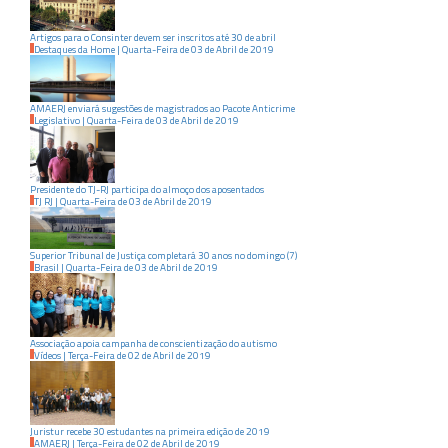
Artigos para o Consinter devem ser inscritos até 30 de abril
Destaques da Home
|
Quarta-Feira
de
03
de
Abril
de
2019
AMAERJ enviará sugestões de magistrados ao Pacote Anticrime
Legislativo
|
Quarta-Feira
de
03
de
Abril
de
2019
Presidente do TJ-RJ participa do almoço dos aposentados
TJ RJ
|
Quarta-Feira
de
03
de
Abril
de
2019
Superior Tribunal de Justiça completará 30 anos no domingo (7)
Brasil
|
Quarta-Feira
de
03
de
Abril
de
2019
Associação apoia campanha de conscientização do autismo
Vídeos
|
Terça-Feira
de
02
de
Abril
de
2019
Juristur recebe 30 estudantes na primeira edição de 2019
AMAERJ
|
Terça-Feira
de
02
de
Abril
de
2019