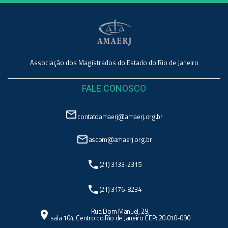
Associação dos Magistrados do Estado do Rio de Janeiro
FALE CONOSCO
mail_outline
contatoamaerj@amaerj.org.br
mail_outline
ascom@amaerj.org.br
phone
(21) 3133-2315
phone
(21) 3176-8234
Rua Dom Manuel, 29,
location_on
sala 104, Centro do Rio de Janeiro CEP: 20.010-090