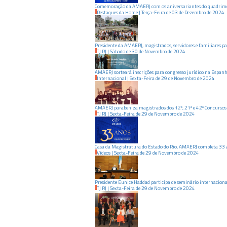
Comemoração da AMAERJ com os aniversariantes do quadrimes
Destaques da Home
|
Terça-Feira
de
03
de
Dezembro
de
2024
Presidente da AMAERJ, magistrados, servidores e familiares 
TJ RJ
|
Sábado
de
30
de
Novembro
de
2024
AMAERJ sorteará inscrições para congresso jurídico na Espan
Internacional
|
Sexta-Feira
de
29
de
Novembro
de
2024
AMAERJ parabeniza magistrados dos 12º, 21º e 42º Concursos p
TJ RJ
|
Sexta-Feira
de
29
de
Novembro
de
2024
Casa da Magistratura do Estado do Rio, AMAERJ completa 33 
Vídeos
|
Sexta-Feira
de
29
de
Novembro
de
2024
Presidente Eunice Haddad participa de seminário internaciona
TJ RJ
|
Sexta-Feira
de
29
de
Novembro
de
2024