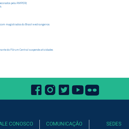
decorados pela AMPERJ
4
com magistrados do Brasil e estrangeiros
urante do Fórum Central suspende atividades
ALE CONOSCO
COMUNICAÇÃO
SEDES