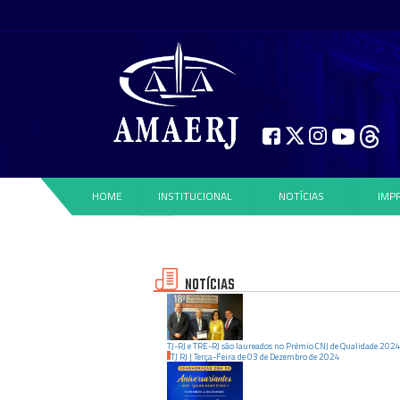
HOME
INSTITUCIONAL
NOTÍCIAS
IMP
NOTÍCIAS
TJ-RJ e TRE-RJ são laureados no Prêmio CNJ de Qualidade 202
TJ RJ
|
Terça-Feira
de
03
de
Dezembro
de
2024