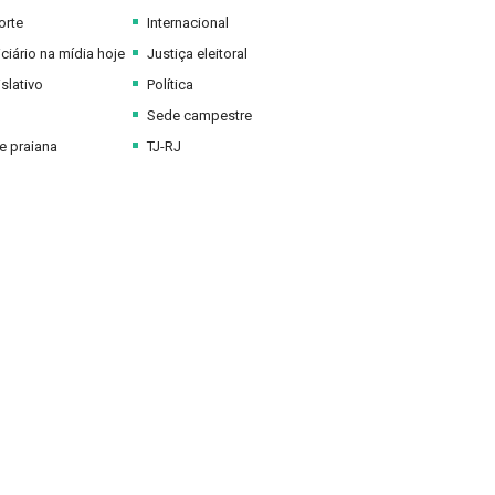
orte
Internacional
ciário na mídia hoje
Justiça eleitoral
slativo
Política
Sede campestre
 praiana
TJ-RJ