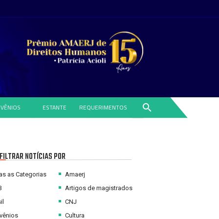
search
VÊNIOS
ESTANTE
REQUERIMENTOS
FILTRAR NOTÍCIAS POR
s as Categorias
Amaerj
B
Artigos de magistrados
il
CNJ
vênios
Cultura