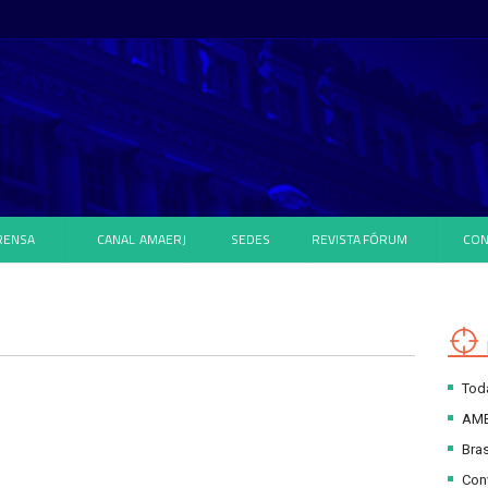
RENSA
CANAL
AMAERJ
SEDES
REVISTA
FÓRUM
CON
Toda
AM
4
Bras
Con