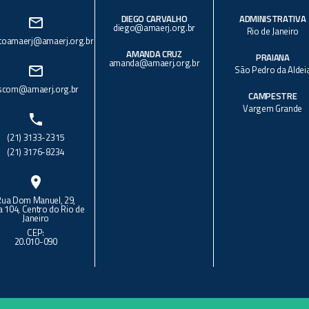
DIEGO CARVALHO
ADMINISTRATIVA
mail_outline
diego@amaerj.org.br
Rio de Janeiro
toamaerj@amaerj.org.br
AMANDA CRUZ
PRAIANA
amanda@amaerj.org.br
mail_outline
São Pedro da Aldei
scom@amaerj.org.br
CAMPESTRE
Vargem Grande
phone
(21) 3133-2315
(21) 3176-8234
location_on
Rua Dom Manuel, 29,
a 104, Centro do Rio de
Janeiro
CEP:
20.010-090