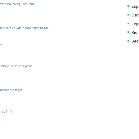
tre será na segunda-feira
Esp
Judi
Legi
participam da Caminhada Negra no Rio
Rio
Sede
ha
elo aniversário de posse
anos de fundação
l no TJ-RJ