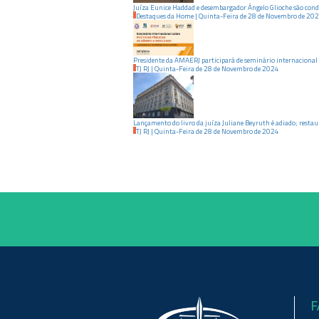
Juíza Eunice Haddad e desembargador Ângelo Glioche são con
Destaques da Home
|
Quinta-Feira
de
28
de
Novembro
de
202
Presidente da AMAERJ participará de seminário internacional 
TJ RJ
|
Quinta-Feira
de
28
de
Novembro
de
2024
Lançamento do livro da juíza Juliane Beyruth é adiado; resta
TJ RJ
|
Quinta-Feira
de
28
de
Novembro
de
2024
F