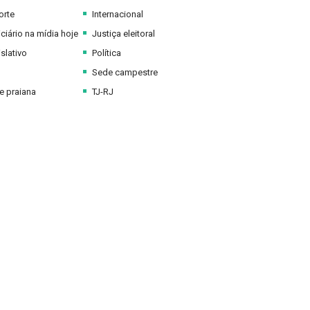
orte
Internacional
ciário na mídia hoje
Justiça eleitoral
slativo
Política
Sede campestre
 praiana
TJ-RJ