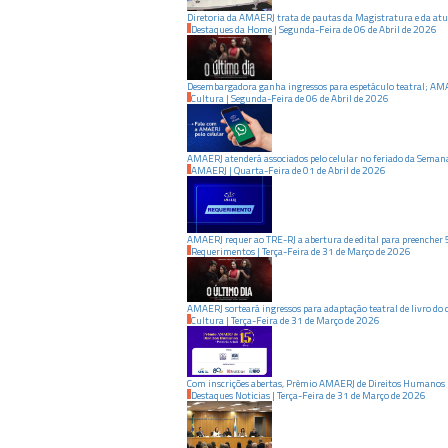
Diretoria da AMAERJ trata de pautas da Magistratura e da atu
Destaques da Home
|
Segunda-Feira
de
06
de
Abril
de
2026
Desembargadora ganha ingressos para espetáculo teatral; AMA
Cultura
|
Segunda-Feira
de
06
de
Abril
de
2026
AMAERJ atenderá associados pelo celular no feriado da Seman
AMAERJ
|
Quarta-Feira
de
01
de
Abril
de
2026
AMAERJ requer ao TRE-RJ a abertura de edital para preencher 
Requerimentos
|
Terça-Feira
de
31
de
Março
de
2026
AMAERJ sorteará ingressos para adaptação teatral de livro do
Cultura
|
Terça-Feira
de
31
de
Março
de
2026
Com inscrições abertas, Prêmio AMAERJ de Direitos Humanos r
Destaques Noticias
|
Terça-Feira
de
31
de
Março
de
2026