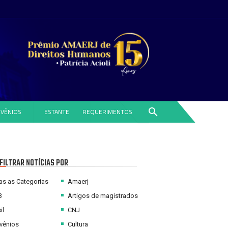
search
VÊNIOS
ESTANTE
REQUERIMENTOS
FILTRAR NOTÍCIAS POR
s as Categorias
Amaerj
B
Artigos de magistrados
il
CNJ
vênios
Cultura