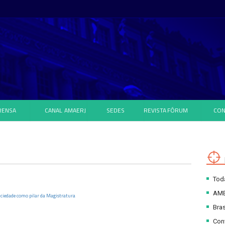
RENSA
CANAL
AMAERJ
SEDES
REVISTA
FÓRUM
CON
Toda
AM
iciedade como pilar da Magistratura
Bras
Con