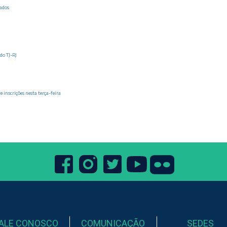
ados
 do TJ-RJ
inscrições nesta terça-feira
ALE CONOSCO
COMUNICAÇÃO
SEDES