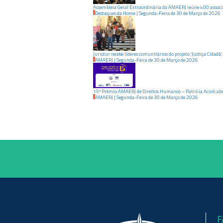
Assembleia Geral Extraordinária da AMAERJ reúne 400 associ
Destaques da Home
|
Segunda-Feira
de
30
de
Março
de
2026
Juristur recebe líderes comunitários do projeto ‘Justiça Cidadã’,
AMAERJ
|
Segunda-Feira
de
30
de
Março
de
2026
15º Prêmio AMAERJ de Direitos Humanos – Patrícia Acioli abre 
AMAERJ
|
Segunda-Feira
de
30
de
Março
de
2026
F