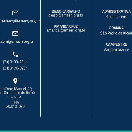
DIEGO CARVALHO
ADMINISTRATIVA
mail_outline
diego@amaerj.org.br
Rio de Janeiro
toamaerj@amaerj.org.br
AMANDA CRUZ
PRAIANA
amanda@amaerj.org.br
mail_outline
São Pedro da Aldei
scom@amaerj.org.br
CAMPESTRE
Vargem Grande
phone
(21) 3133-2315
(21) 3176-8234
location_on
Rua Dom Manuel, 29,
a 104, Centro do Rio de
Janeiro
CEP:
20.010-090