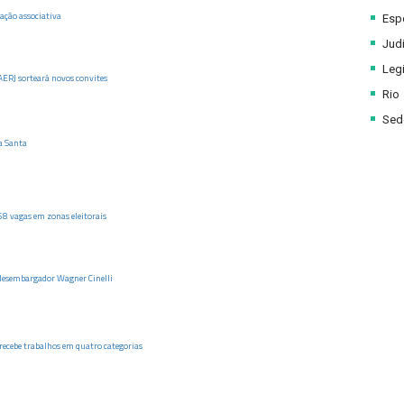
ação associativa
Esp
Judi
Legi
ERJ sorteará novos convites
Rio
Sede
a Santa
58 vagas em zonas eleitorais
 desembargador Wagner Cinelli
ecebe trabalhos em quatro categorias