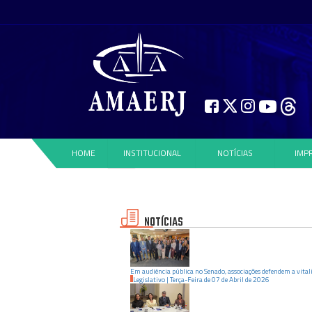
HOME
INSTITUCIONAL
NOTÍCIAS
IMP
NOTÍCIAS
Em audiência pública no Senado, associações defendem a vital
Legislativo
|
Terça-Feira
de
07
de
Abril
de
2026