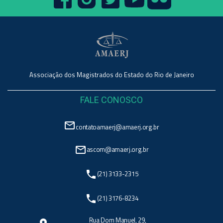
Associação dos Magistrados do Estado do Rio de Janeiro
FALE CONOSCO
mail_outline
contatoamaerj@amaerj.org.br
mail_outline
ascom@amaerj.org.br
phone
(21) 3133-2315
phone
(21) 3176-8234
Rua Dom Manuel, 29,