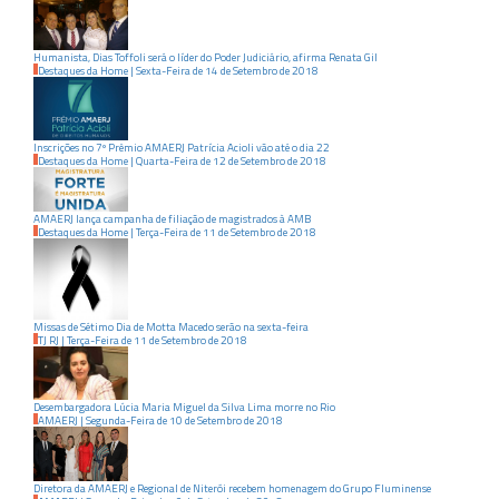
Humanista, Dias Toffoli será o líder do Poder Judiciário, afirma Renata Gil
Destaques da Home
|
Sexta-Feira
de
14
de
Setembro
de
2018
Inscrições no 7º Prêmio AMAERJ Patrícia Acioli vão até o dia 22
Destaques da Home
|
Quarta-Feira
de
12
de
Setembro
de
2018
AMAERJ lança campanha de filiação de magistrados à AMB
Destaques da Home
|
Terça-Feira
de
11
de
Setembro
de
2018
Missas de Sétimo Dia de Motta Macedo serão na sexta-feira
TJ RJ
|
Terça-Feira
de
11
de
Setembro
de
2018
Desembargadora Lúcia Maria Miguel da Silva Lima morre no Rio
AMAERJ
|
Segunda-Feira
de
10
de
Setembro
de
2018
Diretora da AMAERJ e Regional de Niterói recebem homenagem do Grupo Fluminense