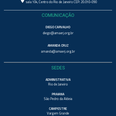
location_on
sala 104, Centro do Rio de Janeiro CEP: 20.010-090
COMUNICAÇÃO
DIEGO CARVALHO
diego@amaerj.org.br
AMANDA CRUZ
amanda@amaerj.org.br
SEDES
ADMINISTRATIVA
Rio de Janeiro
PRAIANA
São Pedro da Aldeia
CAMPESTRE
Vargem Grande