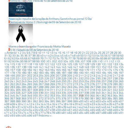
AMAERJ
|
Segunda-Feira
de
10
de
Setembro
de
2018
Associação repudia declarações de Anthony Garotinho ao jornal ‘O Dia’
Destaques da Home 2
|
Domingo
de
09
de
Setembro
de
2018
Morre o desembargador Francisco da Motta Macedo
TJ RJ
|
Sábado
de
08
de
Setembro
de
2018
« Anterior
1
2
3
4
5
6
7
8
9
10
11
12
13
14
15
16
17
18
19
20
21
22
23
24
25
26
27
28
29
30
31
32
33
34
35
36
37
38
39
40
41
42
43
44
45
46
47
48
49
50
51
52
53
54
55
56
57
58
59
60
61
62
63
64
65
66
67
68
69
70
71
72
73
74
75
76
77
78
79
80
81
82
83
84
85
86
87
88
89
90
91
92
93
94
95
96
97
98
99
100
101
102
103
104
105
106
107
108
109
110
111
112
113
114
115
116
117
118
119
120
121
122
123
124
125
126
127
128
129
130
131
132
133
134
135
136
137
138
139
140
141
142
143
144
145
146
147
148
149
150
151
152
153
154
155
156
157
158
159
160
161
162
163
164
165
166
167
168
169
170
171
172
173
174
175
176
177
178
179
180
181
182
183
184
185
186
187
188
189
190
191
192
193
194
195
196
197
198
199
200
201
202
203
204
205
206
207
208
209
210
211
212
213
214
215
216
217
218
219
220
221
222
223
224
225
226
227
228
229
230
231
232
233
234
235
236
237
238
239
240
241
242
243
244
245
246
247
248
249
250
251
252
253
254
255
256
257
258
259
260
261
262
263
264
265
266
267
268
269
270
271
272
273
274
275
276
277
278
279
280
281
282
283
284
285
286
287
288
289
290
291
292
293
294
295
296
297
298
299
300
301
302
303
304
305
306
307
308
309
310
311
312
313
314
315
316
317
318
319
320
321
322
323
324
325
326
327
328
329
330
331
332
333
334
335
336
337
338
339
340
341
342
343
344
345
346
347
348
349
350
351
352
353
354
355
356
357
358
359
360
361
362
363
364
365
366
367
368
369
370
371
372
373
374
375
376
377
378
379
380
381
382
383
384
385
386
387
388
389
390
391
392
393
394
395
396
397
398
399
400
401
402
403
404
405
406
407
408
409
410
411
412
413
414
415
416
417
418
419
420
421
422
423
424
425
426
427
428
429
430
431
432
433
434
435
436
437
438
439
440
441
442
443
444
445
446
447
448
449
450
451
452
453
454
455
456
457
458
459
460
461
462
463
464
465
466
467
468
469
470
471
472
473
474
475
476
477
478
479
480
481
482
483
484
485
486
487
488
489
490
491
492
493
494
495
496
497
Próximo »