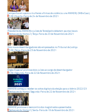
Campanha em apoio a mulheres vítimas de violência une AMAERJ, OAB e Caarj
TJ RJ
|
Quarta-Feira
de
24
de
Novembro
de
2021
Presidente da AMAERJ e juízes de Teresópolis debatem pautas locais
Destaques da Home 2
|
Terça-Feira
de
23
de
Novembro
de
2021
Dois novos desembargadores são empossados no Tribunal de Justiça
TJ RJ
|
Terça-Feira
de
23
de
Novembro
de
2021
Órgão Especial promove dois juízes ao cargo de desembargador
TJ RJ
|
Segunda-Feira
de
22
de
Novembro
de
2021
AMAERJ começa a receber os votos digitais da eleição para o biênio 2022/23
Destaques da Home
|
Segunda-Feira
de
22
de
Novembro
de
2021
AMAERJ promove o reencontro dos magistrados aposentados
Destaques da Home 2
|
Sexta-Feira
de
19
de
Novembro
de
2021