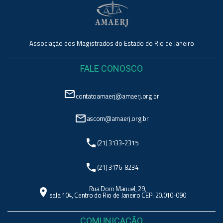
Associação dos Magistrados do Estado do Rio de Janeiro
FALE CONOSCO
mail_outline
contatoamaerj@amaerj.org.br
mail_outline
ascom@amaerj.org.br
phone
(21) 3133-2315
phone
(21) 3176-8234
Rua Dom Manuel, 29,
location_on
sala 104, Centro do Rio de Janeiro CEP: 20.010-090
COMUNICAÇÃO