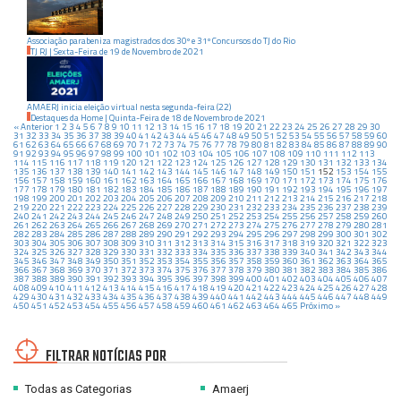
Associação parabeniza magistrados dos 30º e 31º Concursos do TJ do Rio
TJ RJ
|
Sexta-Feira
de
19
de
Novembro
de
2021
AMAERJ inicia eleição virtual nesta segunda-feira (22)
Destaques da Home
|
Quinta-Feira
de
18
de
Novembro
de
2021
« Anterior
1
2
3
4
5
6
7
8
9
10
11
12
13
14
15
16
17
18
19
20
21
22
23
24
25
26
27
28
29
30
31
32
33
34
35
36
37
38
39
40
41
42
43
44
45
46
47
48
49
50
51
52
53
54
55
56
57
58
59
60
61
62
63
64
65
66
67
68
69
70
71
72
73
74
75
76
77
78
79
80
81
82
83
84
85
86
87
88
89
90
91
92
93
94
95
96
97
98
99
100
101
102
103
104
105
106
107
108
109
110
111
112
113
114
115
116
117
118
119
120
121
122
123
124
125
126
127
128
129
130
131
132
133
134
135
136
137
138
139
140
141
142
143
144
145
146
147
148
149
150
151
152
153
154
155
156
157
158
159
160
161
162
163
164
165
166
167
168
169
170
171
172
173
174
175
176
177
178
179
180
181
182
183
184
185
186
187
188
189
190
191
192
193
194
195
196
197
198
199
200
201
202
203
204
205
206
207
208
209
210
211
212
213
214
215
216
217
218
219
220
221
222
223
224
225
226
227
228
229
230
231
232
233
234
235
236
237
238
239
240
241
242
243
244
245
246
247
248
249
250
251
252
253
254
255
256
257
258
259
260
261
262
263
264
265
266
267
268
269
270
271
272
273
274
275
276
277
278
279
280
281
282
283
284
285
286
287
288
289
290
291
292
293
294
295
296
297
298
299
300
301
302
303
304
305
306
307
308
309
310
311
312
313
314
315
316
317
318
319
320
321
322
323
324
325
326
327
328
329
330
331
332
333
334
335
336
337
338
339
340
341
342
343
344
345
346
347
348
349
350
351
352
353
354
355
356
357
358
359
360
361
362
363
364
365
366
367
368
369
370
371
372
373
374
375
376
377
378
379
380
381
382
383
384
385
386
387
388
389
390
391
392
393
394
395
396
397
398
399
400
401
402
403
404
405
406
407
408
409
410
411
412
413
414
415
416
417
418
419
420
421
422
423
424
425
426
427
428
429
430
431
432
433
434
435
436
437
438
439
440
441
442
443
444
445
446
447
448
449
450
451
452
453
454
455
456
457
458
459
460
461
462
463
464
465
Próximo »
FILTRAR NOTÍCIAS POR
Todas as Categorias
Amaerj