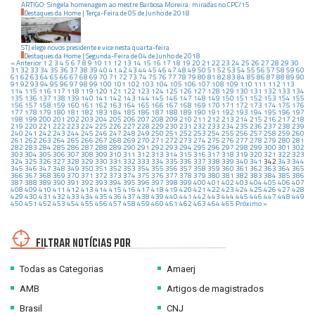
ARTIGO: Singela homenagem ao mestre Barbosa Moreira: miradas no CPC/15
Destaques da Home
|
Terça-Feira
de
05
de
Junho
de
2018
STJ elege novos presidente e vice nesta quarta-feira
Destaques da Home
|
Segunda-Feira
de
04
de
Junho
de
2018
« Anterior
1
2
3
4
5
6
7
8
9
10
11
12
13
14
15
16
17
18
19
20
21
22
23
24
25
26
27
28
29
30
31
32
33
34
35
36
37
38
39
40
41
42
43
44
45
46
47
48
49
50
51
52
53
54
55
56
57
58
59
60
61
62
63
64
65
66
67
68
69
70
71
72
73
74
75
76
77
78
79
80
81
82
83
84
85
86
87
88
89
90
91
92
93
94
95
96
97
98
99
100
101
102
103
104
105
106
107
108
109
110
111
112
113
114
115
116
117
118
119
120
121
122
123
124
125
126
127
128
129
130
131
132
133
134
135
136
137
138
139
140
141
142
143
144
145
146
147
148
149
150
151
152
153
154
155
156
157
158
159
160
161
162
163
164
165
166
167
168
169
170
171
172
173
174
175
176
177
178
179
180
181
182
183
184
185
186
187
188
189
190
191
192
193
194
195
196
197
198
199
200
201
202
203
204
205
206
207
208
209
210
211
212
213
214
215
216
217
218
219
220
221
222
223
224
225
226
227
228
229
230
231
232
233
234
235
236
237
238
239
240
241
242
243
244
245
246
247
248
249
250
251
252
253
254
255
256
257
258
259
260
261
262
263
264
265
266
267
268
269
270
271
272
273
274
275
276
277
278
279
280
281
282
283
284
285
286
287
288
289
290
291
292
293
294
295
296
297
298
299
300
301
302
303
304
305
306
307
308
309
310
311
312
313
314
315
316
317
318
319
320
321
322
323
324
325
326
327
328
329
330
331
332
333
334
335
336
337
338
339
340
341
342
343
344
345
346
347
348
349
350
351
352
353
354
355
356
357
358
359
360
361
362
363
364
365
366
367
368
369
370
371
372
373
374
375
376
377
378
379
380
381
382
383
384
385
386
387
388
389
390
391
392
393
394
395
396
397
398
399
400
401
402
403
404
405
406
407
408
409
410
411
412
413
414
415
416
417
418
419
420
421
422
423
424
425
426
427
428
429
430
431
432
433
434
435
436
437
438
439
440
441
442
443
444
445
446
447
448
449
450
451
452
453
454
455
456
457
458
459
460
461
462
463
464
465
Próximo »
FILTRAR NOTÍCIAS POR
Todas as Categorias
Amaerj
AMB
Artigos de magistrados
Brasil
CNJ