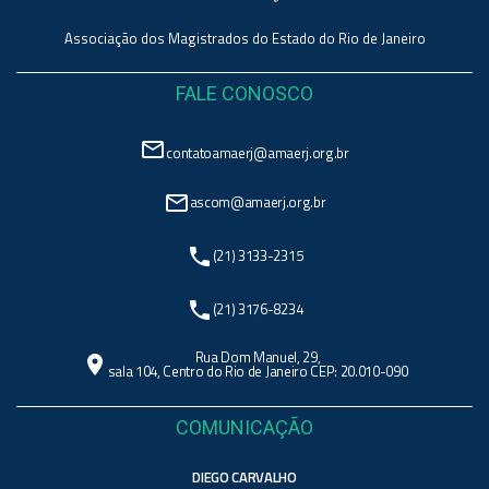
Associação dos Magistrados do Estado do Rio de Janeiro
FALE CONOSCO
mail_outline
contatoamaerj@amaerj.org.br
mail_outline
ascom@amaerj.org.br
phone
(21) 3133-2315
phone
(21) 3176-8234
Rua Dom Manuel, 29,
location_on
sala 104, Centro do Rio de Janeiro CEP: 20.010-090
COMUNICAÇÃO
DIEGO CARVALHO