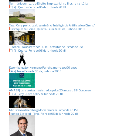
Seminário compara o Direito Empresarial no Brasil e na Itália
TJ RJ
|
Quarta-Feira
de
06
de
Junho
de
2018
Cesar Cury participa do seminário ‘Inteligência Artificial e o Direito’
Destaques da Home
|
Quarta-Feira
de
06
de
Junho
de
2018
TJ conclui o cadastro dos 56 mil detentos no Estado do Rio
TJ RJ
|
Quarta-Feira
de
06
de
Junho
de
2018
Desembargador Hermano Ferreira morre aos 90 anos
Rio
|
Terça-Feira
de
05
de
Junho
de
2018
AMAERJ parabeniza magistrados pelos 20 anos do 29º Concurso
TJ RJ
|
Terça-Feira
de
05
de
Junho
de
2018
Ministros e desembargadores recebem Comenda do TSE
Justiça Eleitoral
|
Terça-Feira
de
05
de
Junho
de
2018