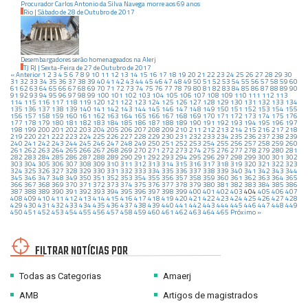
Procurador Carlos Antonio da Silva Navega morre aos 69 anos
Rio
|
Sábado
de
28
de
Outubro
de
2017
Desembargadores serão homenageados na Alerj
TJ RJ
|
Sexta-Feira
de
27
de
Outubro
de
2017
« Anterior
1
2
3
4
5
6
7
8
9
10
11
12
13
14
15
16
17
18
19
20
21
22
23
24
25
26
27
28
29
30
31
32
33
34
35
36
37
38
39
40
41
42
43
44
45
46
47
48
49
50
51
52
53
54
55
56
57
58
59
60
61
62
63
64
65
66
67
68
69
70
71
72
73
74
75
76
77
78
79
80
81
82
83
84
85
86
87
88
89
90
91
92
93
94
95
96
97
98
99
100
101
102
103
104
105
106
107
108
109
110
111
112
113
114
115
116
117
118
119
120
121
122
123
124
125
126
127
128
129
130
131
132
133
134
135
136
137
138
139
140
141
142
143
144
145
146
147
148
149
150
151
152
153
154
155
156
157
158
159
160
161
162
163
164
165
166
167
168
169
170
171
172
173
174
175
176
177
178
179
180
181
182
183
184
185
186
187
188
189
190
191
192
193
194
195
196
197
198
199
200
201
202
203
204
205
206
207
208
209
210
211
212
213
214
215
216
217
218
219
220
221
222
223
224
225
226
227
228
229
230
231
232
233
234
235
236
237
238
239
240
241
242
243
244
245
246
247
248
249
250
251
252
253
254
255
256
257
258
259
260
261
262
263
264
265
266
267
268
269
270
271
272
273
274
275
276
277
278
279
280
281
282
283
284
285
286
287
288
289
290
291
292
293
294
295
296
297
298
299
300
301
302
303
304
305
306
307
308
309
310
311
312
313
314
315
316
317
318
319
320
321
322
323
324
325
326
327
328
329
330
331
332
333
334
335
336
337
338
339
340
341
342
343
344
345
346
347
348
349
350
351
352
353
354
355
356
357
358
359
360
361
362
363
364
365
366
367
368
369
370
371
372
373
374
375
376
377
378
379
380
381
382
383
384
385
386
387
388
389
390
391
392
393
394
395
396
397
398
399
400
401
402
403
404
405
406
407
408
409
410
411
412
413
414
415
416
417
418
419
420
421
422
423
424
425
426
427
428
429
430
431
432
433
434
435
436
437
438
439
440
441
442
443
444
445
446
447
448
449
450
451
452
453
454
455
456
457
458
459
460
461
462
463
464
465
Próximo »
FILTRAR NOTÍCIAS POR
Todas as Categorias
Amaerj
AMB
Artigos de magistrados