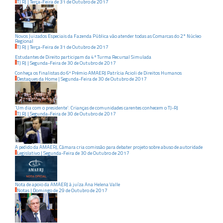
TJ RJ
|
Terça-Feira
de
31
de
Outubro
de
2017
Novos Juizados Especiais da Fazenda Pública vão atender todas as Comarcas do 2° Núcleo
Regional
TJ RJ
|
Terça-Feira
de
31
de
Outubro
de
2017
Estudantes de Direito participam da 4ª Turma Recursal Simulada
TJ RJ
|
Segunda-Feira
de
30
de
Outubro
de
2017
Conheça os finalistas do 6º Prêmio AMAERJ Patrícia Acioli de Direitos Humanos
Destaques da Home
|
Segunda-Feira
de
30
de
Outubro
de
2017
‘Um dia com o presidente’: Crianças de comunidades carentes conhecem o TJ-RJ
TJ RJ
|
Segunda-Feira
de
30
de
Outubro
de
2017
A pedido da AMAERJ, Câmara cria comissão para debater projeto sobre abuso de autoridade
Legislativo
|
Segunda-Feira
de
30
de
Outubro
de
2017
Nota de apoio da AMAERJ à juíza Ana Helena Valle
Notas
|
Domingo
de
29
de
Outubro
de
2017