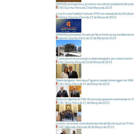
AMAERJ acompanha a primeira reunião do presidente Ricardo
TJ RJ
|
Quinta-Feira
de
23
de
Março
de
2023
Juíza Eunice Haddad trata da VTM com senadores do Rio de Ja
Política
|
Quarta-Feira
de
22
de
Março
de
2023
AMAERJ promoverá Torneio de Tênis Antônio Jayme Boente e
Esporte
|
Quarta-Feira
de
22
de
Março
de
2023
TJ abre edital de promoção a desembargador por merecimento
TJ RJ
|
Quarta-Feira
de
22
de
Março
de
2023
Desembargador Henrique Figueira recebe homenagem do IMB
TJ RJ
|
Terça-Feira
de
21
de
Março
de
2023
Novos dirigentes do TRE-RJ tomarão posse em solenidade no TJ
TJ RJ
|
Terça-Feira
de
21
de
Março
de
2023
Juristur promove visita de estudantes de São Gonçalo ao Tribu
TJ RJ
|
Segunda-Feira
de
20
de
Março
de
2023