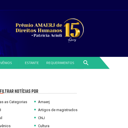
search
VÊNIOS
ESTANTE
REQUERIMENTOS
FILTRAR NOTÍCIAS POR
s as Categorias
Amaerj
B
Artigos de magistrados
il
CNJ
vênios
Cultura