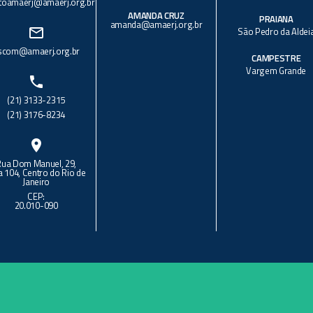
toamaerj@amaerj.org.br
AMANDA CRUZ
PRAIANA
amanda@amaerj.org.br
mail_outline
São Pedro da Aldei
scom@amaerj.org.br
CAMPESTRE
Vargem Grande
phone
(21) 3133-2315
(21) 3176-8234
location_on
Rua Dom Manuel, 29,
a 104, Centro do Rio de
Janeiro
CEP:
20.010-090