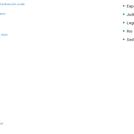
 Cardozo com juízes
Esp
neiro
Judi
Legi
Rio
m maio
Sede
nal