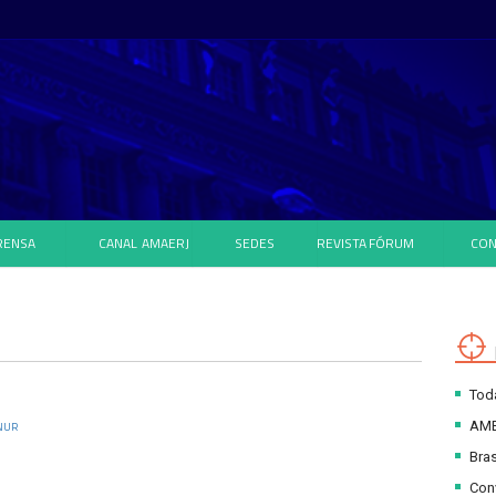
RENSA
CANAL
AMAERJ
SEDES
REVISTA
FÓRUM
CON
Toda
AM
 NUR
Bras
Con