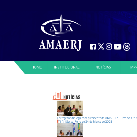
HOME
INSTITUCIONAL
NOTÍCIAS
IMP
NOTÍCIAS
Corregedor dialoga com presidente da AMAERJ e juízes do 12º
TJ RJ
|
Sexta-Feira
de
24
de
Março
de
2023