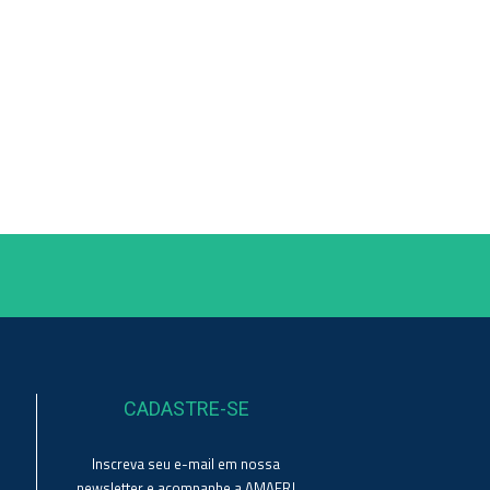
CADASTRE-SE
Inscreva seu e-mail em nossa
newsletter e acompanhe a AMAERJ