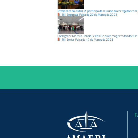
Presidente da AMAERJ participa de reunião do corregedor com 
TJ RJ
|
Segunda-Feira
de
20
de
Março
de
2023
Corregedor Marcus Henrique Basílio ouve magistrados do 13º 
TJ RJ
|
Sexta-Feira
de
17
de
Março
de
2023
F