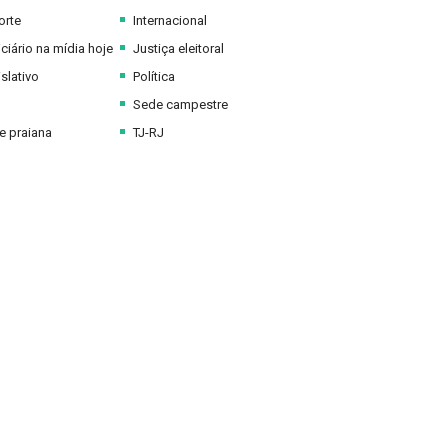
orte
Internacional
ciário na mídia hoje
Justiça eleitoral
slativo
Política
Sede campestre
 praiana
TJ-RJ