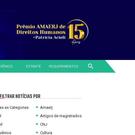
search
VÊNIOS
ESTANTE
REQUERIMENTOS
FILTRAR NOTÍCIAS POR
s as Categorias
Amaerj
B
Artigos de magistrados
il
CNJ
vênios
Cultura