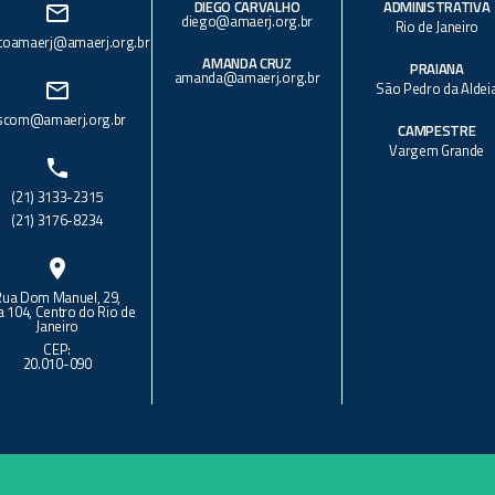
DIEGO CARVALHO
ADMINISTRATIVA
mail_outline
diego@amaerj.org.br
Rio de Janeiro
toamaerj@amaerj.org.br
AMANDA CRUZ
PRAIANA
amanda@amaerj.org.br
mail_outline
São Pedro da Aldei
scom@amaerj.org.br
CAMPESTRE
Vargem Grande
phone
(21) 3133-2315
(21) 3176-8234
location_on
Rua Dom Manuel, 29,
a 104, Centro do Rio de
Janeiro
CEP:
20.010-090