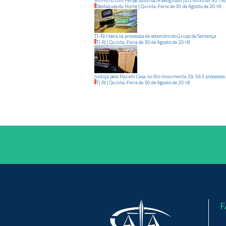
Ministro Luis Felipe Salomão é designado juiz-auxiliar do TSE
Destaques da Home
|
Quinta-Feira
de
30
de
Agosto
de
2018
TJ-RJ libera os processos de setembro do Grupo de Sentença
TJ RJ
|
Quinta-Feira
de
30
de
Agosto
de
2018
Justiça pela Paz em Casa no Rio movimenta 29.563 processos 
TJ RJ
|
Quinta-Feira
de
30
de
Agosto
de
2018
F