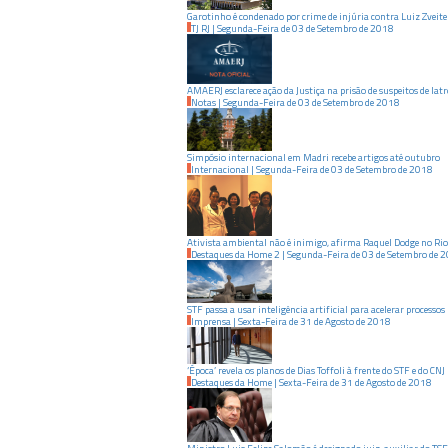
Garotinho é condenado por crime de injúria contra Luiz Zveite
TJ RJ
|
Segunda-Feira
de
03
de
Setembro
de
2018
AMAERJ esclarece ação da Justiça na prisão de suspeitos de latr
Notas
|
Segunda-Feira
de
03
de
Setembro
de
2018
Simpósio internacional em Madri recebe artigos até outubro
Internacional
|
Segunda-Feira
de
03
de
Setembro
de
2018
Ativista ambiental não é inimigo, afirma Raquel Dodge no Rio
Destaques da Home 2
|
Segunda-Feira
de
03
de
Setembro
de
2
STF passa a usar inteligência artificial para acelerar processos
Imprensa
|
Sexta-Feira
de
31
de
Agosto
de
2018
‘Época’ revela os planos de Dias Toffoli à frente do STF e do CNJ
Destaques da Home
|
Sexta-Feira
de
31
de
Agosto
de
2018