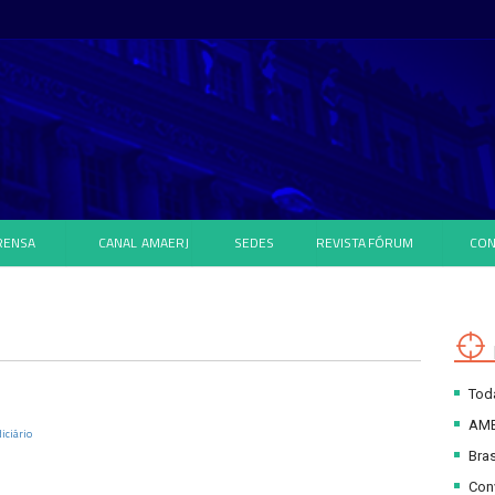
RENSA
CANAL
AMAERJ
SEDES
REVISTA
FÓRUM
CON
Toda
AM
iciário
Bras
Con