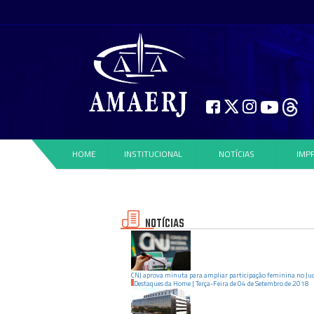
HOME
INSTITUCIONAL
NOTÍCIAS
IMP
NOTÍCIAS
CNJ aprova minuta para ampliar participação feminina no Jud
Destaques da Home
|
Terça-Feira
de
04
de
Setembro
de
2018