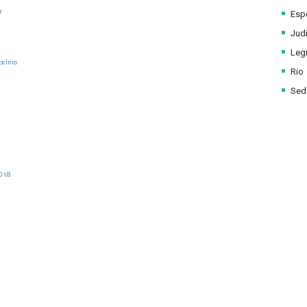
r
Esp
Judi
Legi
ocínio
Rio
Sede
018