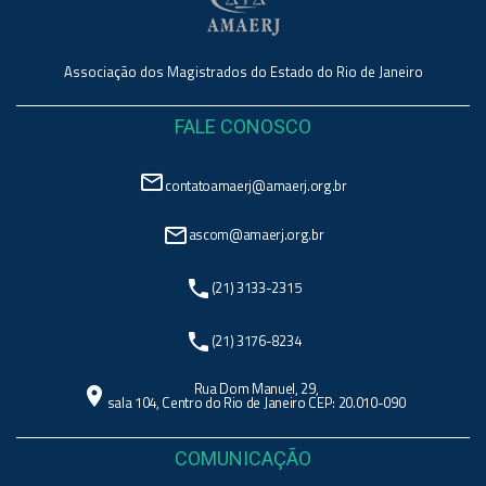
Associação dos Magistrados do Estado do Rio de Janeiro
FALE CONOSCO
mail_outline
contatoamaerj@amaerj.org.br
mail_outline
ascom@amaerj.org.br
phone
(21) 3133-2315
phone
(21) 3176-8234
Rua Dom Manuel, 29,
location_on
sala 104, Centro do Rio de Janeiro CEP: 20.010-090
COMUNICAÇÃO