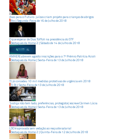
Asas para o Futuro: juízas criam projeto para crianças de abrigos
Rio
|
Segunda-Feira
de
16
de
Julho
de
2018
O que esperar de Dias Toffoli na presidência do STF
Destaques da Home 2
|
Sábado
de
14
de
Julho
de
2018
AMAERJ abre em agosto inscrições para o 7º Prêmio Patrícia Acioli
Destaques da Home
|
Sexta-Feira
de
13
de
Julho
de
2018
TJ já concedeu 10 mil medidas protetivas de urgência em 2018
TJ RJ
|
Sexta-Feira
de
13
de
Julho
de
2018
‘Justiça não tem lado, preferências, protegidos’, escreve Cármen Lúcia
Destaques da Home
|
Sexta-Feira
de
13
de
Julho
de
2018
LDO é aprovada sem vedação ao reajuste salarial
Destaques da Home 2
|
Quinta-Feira
de
12
de
Julho
de
2018