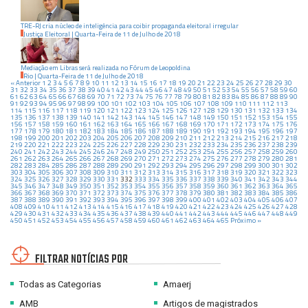
TRE-RJ cria núcleo de inteligência para coibir propaganda eleitoral irregular
Justiça Eleitoral
|
Quarta-Feira
de
11
de
Julho
de
2018
Mediação em Libras será realizada no Fórum de Leopoldina
Rio
|
Quarta-Feira
de
11
de
Julho
de
2018
« Anterior
1
2
3
4
5
6
7
8
9
10
11
12
13
14
15
16
17
18
19
20
21
22
23
24
25
26
27
28
29
30
31
32
33
34
35
36
37
38
39
40
41
42
43
44
45
46
47
48
49
50
51
52
53
54
55
56
57
58
59
60
61
62
63
64
65
66
67
68
69
70
71
72
73
74
75
76
77
78
79
80
81
82
83
84
85
86
87
88
89
90
91
92
93
94
95
96
97
98
99
100
101
102
103
104
105
106
107
108
109
110
111
112
113
114
115
116
117
118
119
120
121
122
123
124
125
126
127
128
129
130
131
132
133
134
135
136
137
138
139
140
141
142
143
144
145
146
147
148
149
150
151
152
153
154
155
156
157
158
159
160
161
162
163
164
165
166
167
168
169
170
171
172
173
174
175
176
177
178
179
180
181
182
183
184
185
186
187
188
189
190
191
192
193
194
195
196
197
198
199
200
201
202
203
204
205
206
207
208
209
210
211
212
213
214
215
216
217
218
219
220
221
222
223
224
225
226
227
228
229
230
231
232
233
234
235
236
237
238
239
240
241
242
243
244
245
246
247
248
249
250
251
252
253
254
255
256
257
258
259
260
261
262
263
264
265
266
267
268
269
270
271
272
273
274
275
276
277
278
279
280
281
282
283
284
285
286
287
288
289
290
291
292
293
294
295
296
297
298
299
300
301
302
303
304
305
306
307
308
309
310
311
312
313
314
315
316
317
318
319
320
321
322
323
324
325
326
327
328
329
330
331
332
333
334
335
336
337
338
339
340
341
342
343
344
345
346
347
348
349
350
351
352
353
354
355
356
357
358
359
360
361
362
363
364
365
366
367
368
369
370
371
372
373
374
375
376
377
378
379
380
381
382
383
384
385
386
387
388
389
390
391
392
393
394
395
396
397
398
399
400
401
402
403
404
405
406
407
408
409
410
411
412
413
414
415
416
417
418
419
420
421
422
423
424
425
426
427
428
429
430
431
432
433
434
435
436
437
438
439
440
441
442
443
444
445
446
447
448
449
450
451
452
453
454
455
456
457
458
459
460
461
462
463
464
465
Próximo »
FILTRAR NOTÍCIAS POR
Todas as Categorias
Amaerj
AMB
Artigos de magistrados