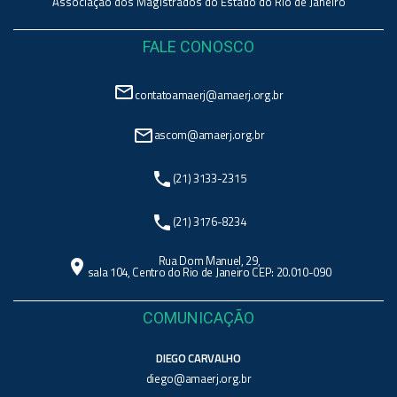
Associação dos Magistrados do Estado do Rio de Janeiro
FALE CONOSCO
mail_outline
contatoamaerj@amaerj.org.br
mail_outline
ascom@amaerj.org.br
phone
(21) 3133-2315
phone
(21) 3176-8234
Rua Dom Manuel, 29,
location_on
sala 104, Centro do Rio de Janeiro CEP: 20.010-090
COMUNICAÇÃO
DIEGO CARVALHO
diego@amaerj.org.br