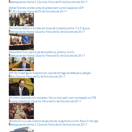
Destaques da Home 2
|
Quinta-Feira
de
05
de
Outubro
de
2017
Rafael Estrela proíbe volta de presos sem autorização da VEP
TJ RJ
|
Quinta-Feira
de
05
de
Outubro
de
2017
Workshop debate a divisão da força de trabalho entre 1º e 2º graus
Destaques da Home
|
Quarta-Feira
de
04
de
Outubro
de
2017
Alexandre Chini participa de audiência pública na CCJ
Destaques da Home
|
Quarta-Feira
de
04
de
Outubro
de
2017
MP-RJ investigará hospital em caso de entrega de bebê para adoção
Rio
|
Quarta-Feira
de
04
de
Outubro
de
2017
Ministro Salomão afirma estar ‘feliz e honrado’ com nomeação no TSE
Justiça Eleitoral
|
Quarta-Feira
de
04
de
Outubro
de
2017
Renata Gil e juízes tratam de pautas da magistratura em Nova Friburgo
Destaques da Home 2
|
Quarta-Feira
de
04
de
Outubro
de
2017