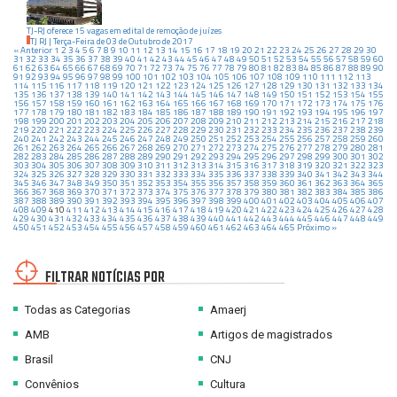
TJ-RJ oferece 15 vagas em edital de remoção de juízes
TJ RJ
|
Terça-Feira
de
03
de
Outubro
de
2017
« Anterior
1
2
3
4
5
6
7
8
9
10
11
12
13
14
15
16
17
18
19
20
21
22
23
24
25
26
27
28
29
30
31
32
33
34
35
36
37
38
39
40
41
42
43
44
45
46
47
48
49
50
51
52
53
54
55
56
57
58
59
60
61
62
63
64
65
66
67
68
69
70
71
72
73
74
75
76
77
78
79
80
81
82
83
84
85
86
87
88
89
90
91
92
93
94
95
96
97
98
99
100
101
102
103
104
105
106
107
108
109
110
111
112
113
114
115
116
117
118
119
120
121
122
123
124
125
126
127
128
129
130
131
132
133
134
135
136
137
138
139
140
141
142
143
144
145
146
147
148
149
150
151
152
153
154
155
156
157
158
159
160
161
162
163
164
165
166
167
168
169
170
171
172
173
174
175
176
177
178
179
180
181
182
183
184
185
186
187
188
189
190
191
192
193
194
195
196
197
198
199
200
201
202
203
204
205
206
207
208
209
210
211
212
213
214
215
216
217
218
219
220
221
222
223
224
225
226
227
228
229
230
231
232
233
234
235
236
237
238
239
240
241
242
243
244
245
246
247
248
249
250
251
252
253
254
255
256
257
258
259
260
261
262
263
264
265
266
267
268
269
270
271
272
273
274
275
276
277
278
279
280
281
282
283
284
285
286
287
288
289
290
291
292
293
294
295
296
297
298
299
300
301
302
303
304
305
306
307
308
309
310
311
312
313
314
315
316
317
318
319
320
321
322
323
324
325
326
327
328
329
330
331
332
333
334
335
336
337
338
339
340
341
342
343
344
345
346
347
348
349
350
351
352
353
354
355
356
357
358
359
360
361
362
363
364
365
366
367
368
369
370
371
372
373
374
375
376
377
378
379
380
381
382
383
384
385
386
387
388
389
390
391
392
393
394
395
396
397
398
399
400
401
402
403
404
405
406
407
408
409
410
411
412
413
414
415
416
417
418
419
420
421
422
423
424
425
426
427
428
429
430
431
432
433
434
435
436
437
438
439
440
441
442
443
444
445
446
447
448
449
450
451
452
453
454
455
456
457
458
459
460
461
462
463
464
465
Próximo »
FILTRAR NOTÍCIAS POR
Todas as Categorias
Amaerj
AMB
Artigos de magistrados
Brasil
CNJ
Convênios
Cultura