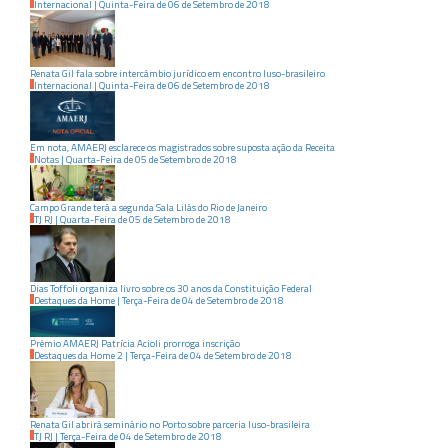
Internacional
|
Quinta-Feira
de
06
de
Setembro
de
2018
Renata Gil fala sobre intercâmbio jurídico em encontro luso-brasileiro
Internacional
|
Quinta-Feira
de
06
de
Setembro
de
2018
Em nota, AMAERJ esclarece os magistrados sobre suposta ação da Receita
Notas
|
Quarta-Feira
de
05
de
Setembro
de
2018
Campo Grande terá a segunda Sala Lilás do Rio de Janeiro
TJ RJ
|
Quarta-Feira
de
05
de
Setembro
de
2018
Dias Toffoli organiza livro sobre os 30 anos da Constituição Federal
Destaques da Home
|
Terça-Feira
de
04
de
Setembro
de
2018
Prêmio AMAERJ Patrícia Acioli prorroga inscrição
Destaques da Home 2
|
Terça-Feira
de
04
de
Setembro
de
2018
Renata Gil abrirá seminário no Porto sobre parceria luso-brasileira
TJ RJ
|
Terça-Feira
de
04
de
Setembro
de
2018