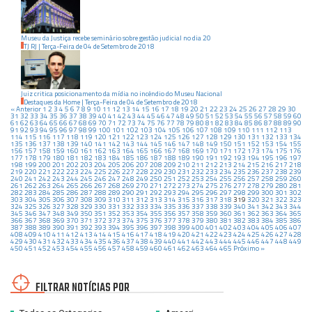
Museu da Justiça recebe seminário sobre gestão judicial no dia 20
TJ RJ
|
Terça-Feira
de
04
de
Setembro
de
2018
Juiz critica posicionamento da mídia no incêndio do Museu Nacional
Destaques da Home
|
Terça-Feira
de
04
de
Setembro
de
2018
« Anterior
1
2
3
4
5
6
7
8
9
10
11
12
13
14
15
16
17
18
19
20
21
22
23
24
25
26
27
28
29
30
31
32
33
34
35
36
37
38
39
40
41
42
43
44
45
46
47
48
49
50
51
52
53
54
55
56
57
58
59
60
61
62
63
64
65
66
67
68
69
70
71
72
73
74
75
76
77
78
79
80
81
82
83
84
85
86
87
88
89
90
91
92
93
94
95
96
97
98
99
100
101
102
103
104
105
106
107
108
109
110
111
112
113
114
115
116
117
118
119
120
121
122
123
124
125
126
127
128
129
130
131
132
133
134
135
136
137
138
139
140
141
142
143
144
145
146
147
148
149
150
151
152
153
154
155
156
157
158
159
160
161
162
163
164
165
166
167
168
169
170
171
172
173
174
175
176
177
178
179
180
181
182
183
184
185
186
187
188
189
190
191
192
193
194
195
196
197
198
199
200
201
202
203
204
205
206
207
208
209
210
211
212
213
214
215
216
217
218
219
220
221
222
223
224
225
226
227
228
229
230
231
232
233
234
235
236
237
238
239
240
241
242
243
244
245
246
247
248
249
250
251
252
253
254
255
256
257
258
259
260
261
262
263
264
265
266
267
268
269
270
271
272
273
274
275
276
277
278
279
280
281
282
283
284
285
286
287
288
289
290
291
292
293
294
295
296
297
298
299
300
301
302
303
304
305
306
307
308
309
310
311
312
313
314
315
316
317
318
319
320
321
322
323
324
325
326
327
328
329
330
331
332
333
334
335
336
337
338
339
340
341
342
343
344
345
346
347
348
349
350
351
352
353
354
355
356
357
358
359
360
361
362
363
364
365
366
367
368
369
370
371
372
373
374
375
376
377
378
379
380
381
382
383
384
385
386
387
388
389
390
391
392
393
394
395
396
397
398
399
400
401
402
403
404
405
406
407
408
409
410
411
412
413
414
415
416
417
418
419
420
421
422
423
424
425
426
427
428
429
430
431
432
433
434
435
436
437
438
439
440
441
442
443
444
445
446
447
448
449
450
451
452
453
454
455
456
457
458
459
460
461
462
463
464
465
Próximo »
FILTRAR NOTÍCIAS POR