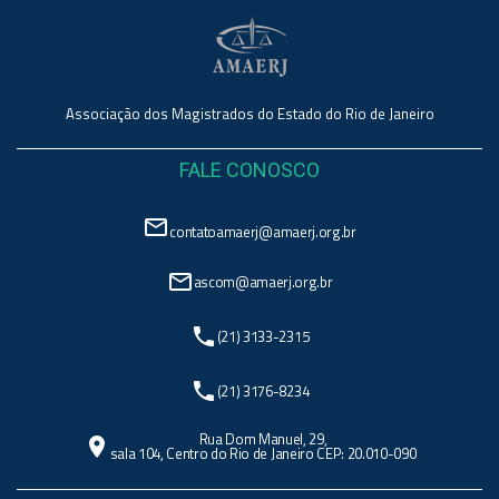
Associação dos Magistrados do Estado do Rio de Janeiro
FALE CONOSCO
mail_outline
contatoamaerj@amaerj.org.br
mail_outline
ascom@amaerj.org.br
phone
(21) 3133-2315
phone
(21) 3176-8234
Rua Dom Manuel, 29,
location_on
sala 104, Centro do Rio de Janeiro CEP: 20.010-090