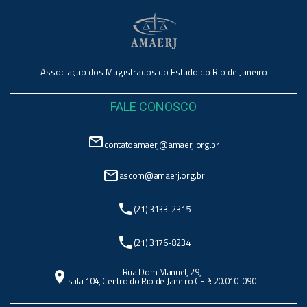
Associação dos Magistrados do Estado do Rio de Janeiro
FALE CONOSCO
mail_outline
contatoamaerj@amaerj.org.br
mail_outline
ascom@amaerj.org.br
phone
(21) 3133-2315
phone
(21) 3176-8234
Rua Dom Manuel, 29,
location_on
sala 104, Centro do Rio de Janeiro CEP: 20.010-090