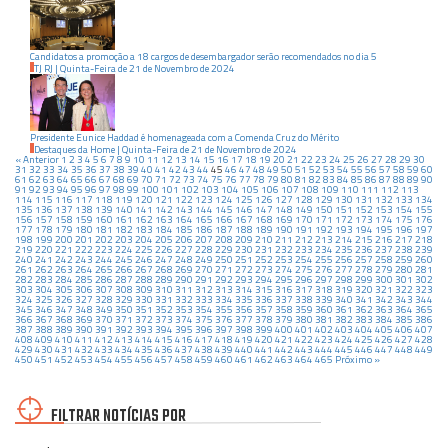
Candidatos a promoção a 18 cargos de desembargador serão recomendados no dia 5
TJ RJ
|
Quinta-Feira
de
21
de
Novembro
de
2024
Presidente Eunice Haddad é homenageada com a Comenda Cruz do Mérito
Destaques da Home
|
Quinta-Feira
de
21
de
Novembro
de
2024
« Anterior
1
2
3
4
5
6
7
8
9
10
11
12
13
14
15
16
17
18
19
20
21
22
23
24
25
26
27
28
29
30
31
32
33
34
35
36
37
38
39
40
41
42
43
44
45
46
47
48
49
50
51
52
53
54
55
56
57
58
59
60
61
62
63
64
65
66
67
68
69
70
71
72
73
74
75
76
77
78
79
80
81
82
83
84
85
86
87
88
89
90
91
92
93
94
95
96
97
98
99
100
101
102
103
104
105
106
107
108
109
110
111
112
113
114
115
116
117
118
119
120
121
122
123
124
125
126
127
128
129
130
131
132
133
134
135
136
137
138
139
140
141
142
143
144
145
146
147
148
149
150
151
152
153
154
155
156
157
158
159
160
161
162
163
164
165
166
167
168
169
170
171
172
173
174
175
176
177
178
179
180
181
182
183
184
185
186
187
188
189
190
191
192
193
194
195
196
197
198
199
200
201
202
203
204
205
206
207
208
209
210
211
212
213
214
215
216
217
218
219
220
221
222
223
224
225
226
227
228
229
230
231
232
233
234
235
236
237
238
239
240
241
242
243
244
245
246
247
248
249
250
251
252
253
254
255
256
257
258
259
260
261
262
263
264
265
266
267
268
269
270
271
272
273
274
275
276
277
278
279
280
281
282
283
284
285
286
287
288
289
290
291
292
293
294
295
296
297
298
299
300
301
302
303
304
305
306
307
308
309
310
311
312
313
314
315
316
317
318
319
320
321
322
323
324
325
326
327
328
329
330
331
332
333
334
335
336
337
338
339
340
341
342
343
344
345
346
347
348
349
350
351
352
353
354
355
356
357
358
359
360
361
362
363
364
365
366
367
368
369
370
371
372
373
374
375
376
377
378
379
380
381
382
383
384
385
386
387
388
389
390
391
392
393
394
395
396
397
398
399
400
401
402
403
404
405
406
407
408
409
410
411
412
413
414
415
416
417
418
419
420
421
422
423
424
425
426
427
428
429
430
431
432
433
434
435
436
437
438
439
440
441
442
443
444
445
446
447
448
449
450
451
452
453
454
455
456
457
458
459
460
461
462
463
464
465
Próximo »
FILTRAR NOTÍCIAS POR