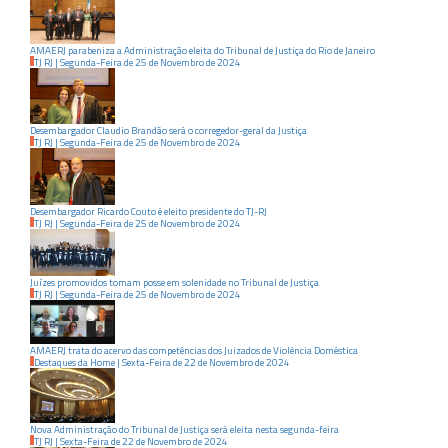
AMAERJ parabeniza a Administração eleita do Tribunal de Justiça do Rio de Janeiro
TJ RJ
|
Segunda-Feira
de
25
de
Novembro
de
2024
Desembargador Claudio Brandão será o corregedor-geral da Justiça
TJ RJ
|
Segunda-Feira
de
25
de
Novembro
de
2024
Desembargador Ricardo Couto é eleito presidente do TJ-RJ
TJ RJ
|
Segunda-Feira
de
25
de
Novembro
de
2024
Juízes promovidos tomam posse em solenidade no Tribunal de Justiça
TJ RJ
|
Segunda-Feira
de
25
de
Novembro
de
2024
AMAERJ trata do acervo das competências dos Juizados de Violência Doméstica
Destaques da Home
|
Sexta-Feira
de
22
de
Novembro
de
2024
Nova Administração do Tribunal de Justiça será eleita nesta segunda-feira
TJ RJ
|
Sexta-Feira
de
22
de
Novembro
de
2024