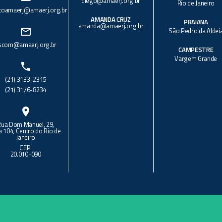
diego@amaerj.org.br
Rio de Janeiro
toamaerj@amaerj.org.br
AMANDA CRUZ
PRAIANA
amanda@amaerj.org.br
mail_outline
São Pedro da Aldei
scom@amaerj.org.br
CAMPESTRE
Vargem Grande
phone
(21) 3133-2315
(21) 3176-8234
location_on
Rua Dom Manuel, 29,
a 104, Centro do Rio de
Janeiro
CEP:
20.010-090