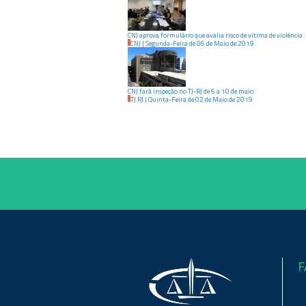
CNJ aprova formulário que avalia risco de vítima de violência
CNJ
|
Segunda-Feira
de
06
de
Maio
de
2019
CNJ fará inspeção no TJ-RJ de 6 a 10 de maio
TJ RJ
|
Quinta-Feira
de
02
de
Maio
de
2019
F