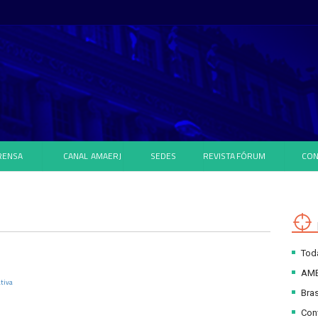
RENSA
CANAL
AMAERJ
SEDES
REVISTA
FÓRUM
CON
Toda
AM
ativa
Bras
Con