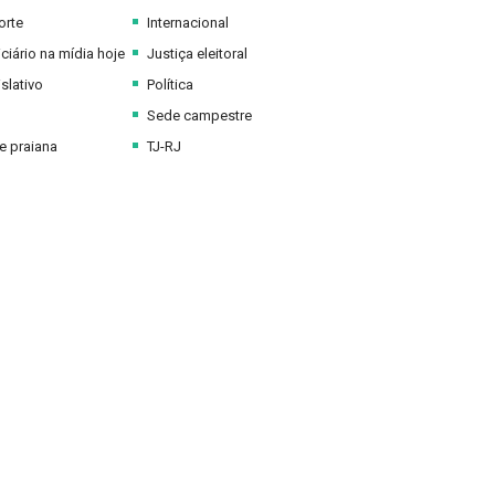
orte
Internacional
ciário na mídia hoje
Justiça eleitoral
slativo
Política
Sede campestre
 praiana
TJ-RJ