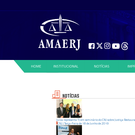
HOME
INSTITUCIONAL
NOTÍCIAS
IMP
NOTÍCIAS
Juíza representa TJ em seminário do CNJ sobre Justiça Restaur
CNJ
|
Terça-Feira
de
18
de
Junho
de
2019