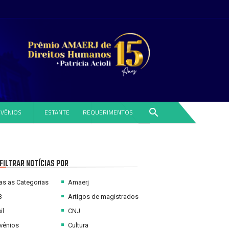
search
VÊNIOS
ESTANTE
REQUERIMENTOS
FILTRAR NOTÍCIAS POR
s as Categorias
Amaerj
B
Artigos de magistrados
il
CNJ
vênios
Cultura