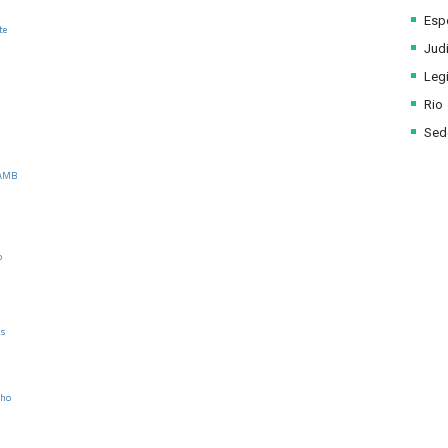
Esp
te
Judi
Legi
Rio
Sede
 AMB
o
is
lho