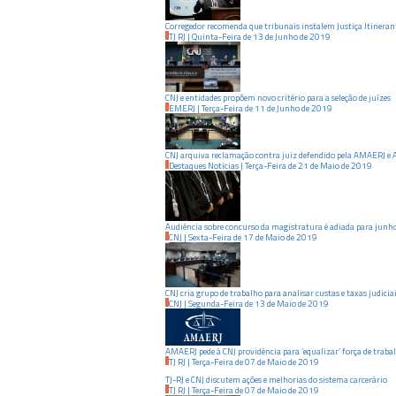
Corregedor recomenda que tribunais instalem Justiça Itineran
TJ RJ
|
Quinta-Feira
de
13
de
Junho
de
2019
CNJ e entidades propõem novo critério para a seleção de juízes
EMERJ
|
Terça-Feira
de
11
de
Junho
de
2019
CNJ arquiva reclamação contra juiz defendido pela AMAERJ e
Destaques Noticias
|
Terça-Feira
de
21
de
Maio
de
2019
Audiência sobre concurso da magistratura é adiada para junh
CNJ
|
Sexta-Feira
de
17
de
Maio
de
2019
CNJ cria grupo de trabalho para analisar custas e taxas judicia
CNJ
|
Segunda-Feira
de
13
de
Maio
de
2019
AMAERJ pede à CNJ providência para ‘equalizar’ força de traba
TJ RJ
|
Terça-Feira
de
07
de
Maio
de
2019
TJ-RJ e CNJ discutem ações e melhorias do sistema carcerário
TJ RJ
|
Terça-Feira
de
07
de
Maio
de
2019