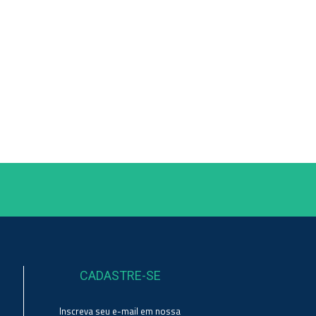
CADASTRE-SE
Inscreva seu e-mail em nossa