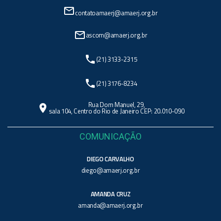
mail_outline
contatoamaerj@amaerj.org.br
mail_outline
ascom@amaerj.org.br
phone
(21) 3133-2315
phone
(21) 3176-8234
Rua Dom Manuel, 29,
location_on
sala 104, Centro do Rio de Janeiro CEP: 20.010-090
COMUNICAÇÃO
DIEGO CARVALHO
diego@amaerj.org.br
AMANDA CRUZ
amanda@amaerj.org.br