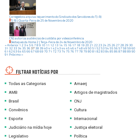
Corregedora arquiva requerimento do Sindicato dos Servidores do TJ-RJ
TJ RJ
|
Quarta-Feira
de
25
de
Novembro
de
2020
CNJ autoriza audiências de custódia por videoconferência
Destaques da Home 2
|
Terça-Feira
de
24
de
Novembro
de
2020
« Anterior
1
2
3
4
5
6
7
8
9
10
11
12
13
14
15
16
17
18
19
20
21
22
23
24
25
26
27
28
29
30
31
32
33
34
35
36
37
38
39
40
41
42
43
44
45
46
47
48
49
50
51
52
53
54
55
56
57
58
59
60
61
62
63
64
65
66
67
68
69
70
71
72
73
74
75
76
77
78
79
80
81
82
83
84
85
86
87
88
89
90
91
Próximo »
FILTRAR NOTÍCIAS POR
Todas as Categorias
Amaerj
AMB
Artigos de magistrados
Brasil
CNJ
Convênios
Cultura
Esporte
Internacional
Judiciário na mídia hoje
Justiça eleitoral
Legislativo
Política