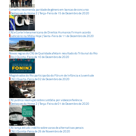
Conselho recomenda paridade de gênero em bancas de concurso
Destaques da Home 2
|
Terça-Feira
de
15
de
Dezembro
de
2020
CNJ e Corte Interamericana de Direitos Humanos firmam acordo
Judiciário na Mídia Hoje
|
Sexta-Feira
de
11
de
Dezembro
de
2020
Novas regras do CNJ de Qualidade afetam resultado do Tribunal do Rio
Rio
|
Quinta-Feira
de
10
de
Dezembro
de
2020
Magistrados do Rio participarão do Fórum de Infância e Juventude
CNJ
|
Quarta-Feira
de
02
de
Dezembro
de
2020
CNJ publica resolução sobre custódia por videoconferência
Destaques da Home 2
|
Terça-Feira
de
01
de
Dezembro
de
2020
CNJ lança estudo inédito sobre varas de alternativas penais
CNJ
|
Quinta-Feira
de
26
de
Novembro
de
2020