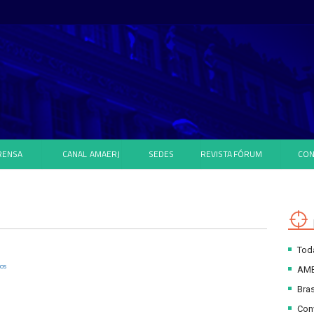
RENSA
CANAL
AMAERJ
SEDES
REVISTA
FÓRUM
CON
Toda
os
AM
Bras
Con