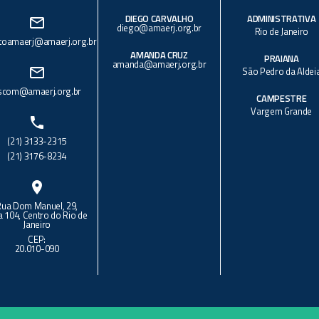
DIEGO CARVALHO
ADMINISTRATIVA
mail_outline
diego@amaerj.org.br
Rio de Janeiro
toamaerj@amaerj.org.br
AMANDA CRUZ
PRAIANA
amanda@amaerj.org.br
mail_outline
São Pedro da Aldei
scom@amaerj.org.br
CAMPESTRE
Vargem Grande
phone
(21) 3133-2315
(21) 3176-8234
location_on
Rua Dom Manuel, 29,
a 104, Centro do Rio de
Janeiro
CEP:
20.010-090