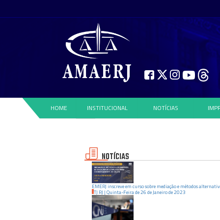
HOME
INSTITUCIONAL
NOTÍCIAS
IMP
NOTÍCIAS
EMERJ inscreve em curso sobre mediação e métodos alternativ
TJ RJ
|
Quinta-Feira
de
26
de
Janeiro
de
2023