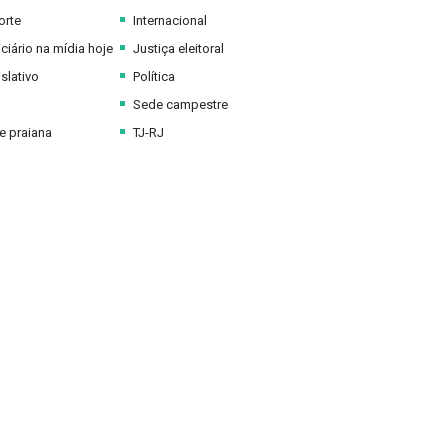
orte
Internacional
ciário na mídia hoje
Justiça eleitoral
slativo
Política
Sede campestre
 praiana
TJ-RJ