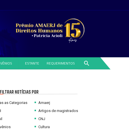
search
VÊNIOS
ESTANTE
REQUERIMENTOS
FILTRAR NOTÍCIAS POR
s as Categorias
Amaerj
B
Artigos de magistrados
il
CNJ
vênios
Cultura