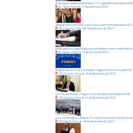
Associação recebe até esta terça (17) sugestões sobre teletrabal
CNJ
|
Terça-Feira
de
17
de
Janeiro
de
2023
Magistrados confraternizam com a administração eleita do TJ
TJ RJ
|
Segunda-Feira
de
16
de
Janeiro
de
2023
AMB pede que magistrados se manifestem sobre o teletrabalh
CNJ
|
Sexta-Feira
de
13
de
Janeiro
de
2023
Magistrado do TJ-RJ é nomeado integrante do Foninj pelo CNJ
TJ RJ
|
Quinta-Feira
de
15
de
Dezembro
de
2022
Juiz Daniel Konder integra o Comitê Gestor de Adoção do CNJ
TJ RJ
|
Quarta-Feira
de
14
de
Dezembro
de
2022
Com homenagem a Boente, TJ amplia Central de Audiências de
TJ RJ
|
Sexta-Feira
de
18
de
Novembro
de
2022