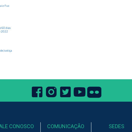
Luiz Fux
e 60 dias
e
2022
de Justiça
ALE CONOSCO
COMUNICAÇÃO
SEDES