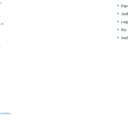
ho
Esp
Judi
Legi
-RJ
Rio
Sede
o
 Custódia