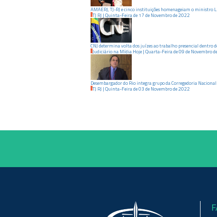
AMAERJ, TJ-RJ e cinco instituições homenageiam o ministro 
TJ RJ
|
Quinta-Feira
de
17
de
Novembro
de
2022
CNJ determina volta dos juízes ao trabalho presencial dentro d
Judiciário na Mídia Hoje
|
Quarta-Feira
de
09
de
Novembro
d
Desembargador do Rio integra grupo da Corregedoria Nacional 
TJ RJ
|
Quinta-Feira
de
03
de
Novembro
de
2022
F