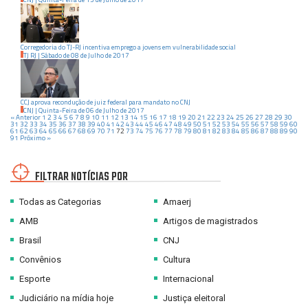
Corregedoria do TJ-RJ incentiva emprego a jovens em vulnerabilidade social
TJ RJ
|
Sábado
de
08
de
Julho
de
2017
CCJ aprova recondução de juiz federal para mandato no CNJ
CNJ
|
Quinta-Feira
de
06
de
Julho
de
2017
« Anterior
1
2
3
4
5
6
7
8
9
10
11
12
13
14
15
16
17
18
19
20
21
22
23
24
25
26
27
28
29
30
31
32
33
34
35
36
37
38
39
40
41
42
43
44
45
46
47
48
49
50
51
52
53
54
55
56
57
58
59
60
61
62
63
64
65
66
67
68
69
70
71
72
73
74
75
76
77
78
79
80
81
82
83
84
85
86
87
88
89
90
91
Próximo »
FILTRAR NOTÍCIAS POR
Todas as Categorias
Amaerj
AMB
Artigos de magistrados
Brasil
CNJ
Convênios
Cultura
Esporte
Internacional
Judiciário na mídia hoje
Justiça eleitoral