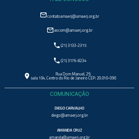
mail_outline
contatoamaerj@amaerj.org.br
mail_outline
ascom@amaerj.org.br
phone
(21) 3133-2315
phone
(21) 3176-8234
Rua Dom Manuel, 29,
location_on
sala 104, Centro do Rio de Janeiro CEP: 20.010-090
COMUNICAÇÃO
DIEGO CARVALHO
diego@amaerj.org.br
AMANDA CRUZ
amanda@amaerj.org.br