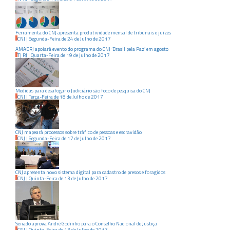
Ferramenta do CNJ apresenta produtividade mensal de tribunais e juízes
CNJ
|
Segunda-Feira
de
24
de
Julho
de
2017
AMAERJ apoiará evento do programa do CNJ ‘Brasil pela Paz’ em agosto
TJ RJ
|
Quarta-Feira
de
19
de
Julho
de
2017
Medidas para desafogar o Judiciário são foco de pesquisa do CNJ
CNJ
|
Terça-Feira
de
18
de
Julho
de
2017
CNJ mapeará processos sobre tráfico de pessoas e escravidão
CNJ
|
Segunda-Feira
de
17
de
Julho
de
2017
CNJ apresenta novo sistema digital para cadastro de presos e foragidos
CNJ
|
Quinta-Feira
de
13
de
Julho
de
2017
Senado aprova André Godinho para o Conselho Nacional de Justiça
CNJ
|
Quinta-Feira
de
13
de
Julho
de
2017