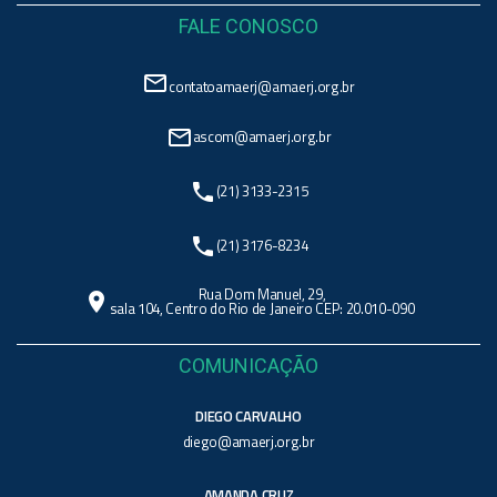
FALE CONOSCO
mail_outline
contatoamaerj@amaerj.org.br
mail_outline
ascom@amaerj.org.br
phone
(21) 3133-2315
phone
(21) 3176-8234
Rua Dom Manuel, 29,
location_on
sala 104, Centro do Rio de Janeiro CEP: 20.010-090
COMUNICAÇÃO
DIEGO CARVALHO
diego@amaerj.org.br
AMANDA CRUZ