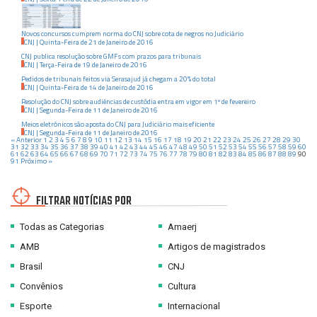
Novos concursos cumprem norma do CNJ sobre cota de negros no Judiciário
CNJ
|
Quinta-Feira
de
21
de
Janeiro
de
2016
CNJ publica resolução sobre GMFs com prazos para tribunais
CNJ
|
Terça-Feira
de
19
de
Janeiro
de
2016
Pedidos de tribunais feitos via Serasajud já chegam a 20% do total
CNJ
|
Quinta-Feira
de
14
de
Janeiro
de
2016
Resolução do CNJ sobre audiências de custódia entra em vigor em 1º de fevereiro
CNJ
|
Segunda-Feira
de
11
de
Janeiro
de
2016
Meios eletrônicos são aposta do CNJ para Judiciário mais eficiente
CNJ
|
Segunda-Feira
de
11
de
Janeiro
de
2016
« Anterior
1
2
3
4
5
6
7
8
9
10
11
12
13
14
15
16
17
18
19
20
21
22
23
24
25
26
27
28
29
30
31
32
33
34
35
36
37
38
39
40
41
42
43
44
45
46
47
48
49
50
51
52
53
54
55
56
57
58
59
60
61
62
63
64
65
66
67
68
69
70
71
72
73
74
75
76
77
78
79
80
81
82
83
84
85
86
87
88
89
90
91
Próximo »
FILTRAR NOTÍCIAS POR
Todas as Categorias
Amaerj
AMB
Artigos de magistrados
Brasil
CNJ
Convênios
Cultura
Esporte
Internacional