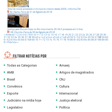
Total de novos processos criminais é o menor desde 2009, informa CNJ
CNJ
|
Sexta-Feira
de
31
de
Agosto
de
2018
Justiça pela Paz em Casa no Rio movimenta 29.563 processos em 5 dias
TJ RJ
|
Quinta-Feira
de
30
de
Agosto
de
2018
« Anterior
1
2
3
4
5
6
7
8
9
10
11
12
13
14
15
16
17
18
19
20
21
22
23
24
25
26
27
28
29
30
31
32
33
34
35
36
37
38
39
40
41
42
43
44
45
46
47
48
49
50
51
52
53
54
55
56
57
58
59
60
61
62
63
64
65
66
67
68
69
70
71
72
73
74
75
76
77
78
79
80
81
82
83
84
85
86
87
88
89
90
91
Próximo »
FILTRAR NOTÍCIAS POR
Todas as Categorias
Amaerj
AMB
Artigos de magistrados
Brasil
CNJ
Convênios
Cultura
Esporte
Internacional
Judiciário na mídia hoje
Justiça eleitoral
Legislativo
Política