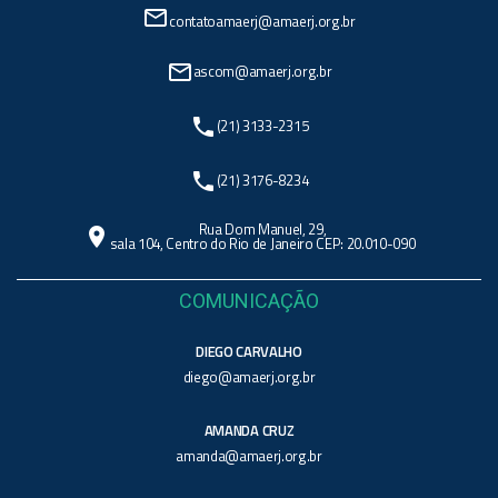
mail_outline
contatoamaerj@amaerj.org.br
mail_outline
ascom@amaerj.org.br
phone
(21) 3133-2315
phone
(21) 3176-8234
Rua Dom Manuel, 29,
location_on
sala 104, Centro do Rio de Janeiro CEP: 20.010-090
COMUNICAÇÃO
DIEGO CARVALHO
diego@amaerj.org.br
AMANDA CRUZ
amanda@amaerj.org.br