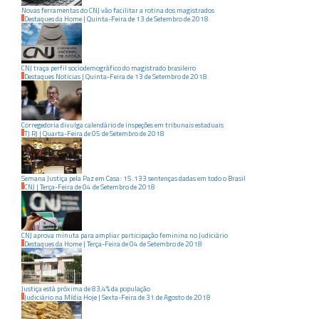
Novas ferramentas do CNJ vão facilitar a rotina dos magistrados
Destaques da Home
|
Quinta-Feira
de
13
de
Setembro
de
2018
CNJ traça perfil sociodemográfico do magistrado brasileiro
Destaques Noticias
|
Quinta-Feira
de
13
de
Setembro
de
2018
Corregedoria divulga calendário de inspeções em tribunais estaduais
TJ RJ
|
Quarta-Feira
de
05
de
Setembro
de
2018
Semana Justiça pela Paz em Casa: 15.133 sentenças dadas em todo o Brasil
CNJ
|
Terça-Feira
de
04
de
Setembro
de
2018
CNJ aprova minuta para ampliar participação feminina no Judiciário
Destaques da Home
|
Terça-Feira
de
04
de
Setembro
de
2018
Justiça está próxima de 83,4% da população
Judiciário na Mídia Hoje
|
Sexta-Feira
de
31
de
Agosto
de
2018