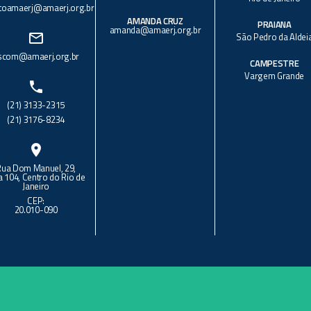
toamaerj@amaerj.org.br
AMANDA CRUZ
PRAIANA
amanda@amaerj.org.br
mail_outline
São Pedro da Aldei
scom@amaerj.org.br
CAMPESTRE
Vargem Grande
phone
(21) 3133-2315
(21) 3176-8234
location_on
Rua Dom Manuel, 29,
a 104, Centro do Rio de
Janeiro
CEP:
20.010-090