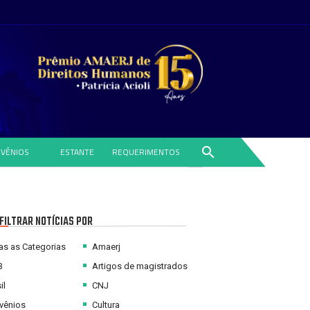
search
VÊNIOS
ESTANTE
REQUERIMENTOS
FILTRAR NOTÍCIAS POR
s as Categorias
Amaerj
B
Artigos de magistrados
il
CNJ
vênios
Cultura