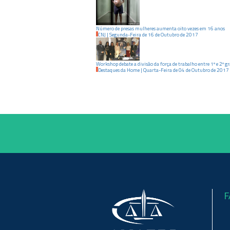
Número de presas mulheres aumenta oito vezes em 16 anos
CNJ
|
Segunda-Feira
de
16
de
Outubro
de
2017
Workshop debate a divisão da força de trabalho entre 1º e 2º g
Destaques da Home
|
Quarta-Feira
de
04
de
Outubro
de
2017
F