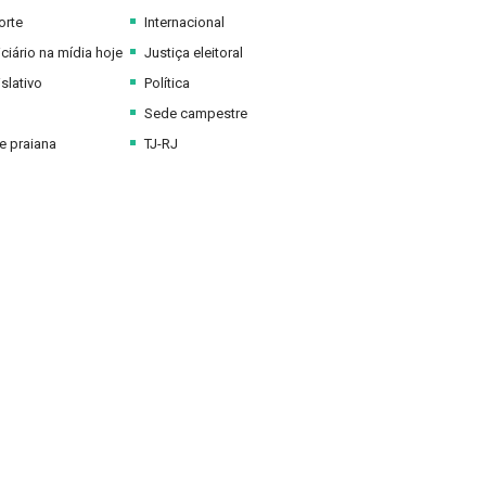
orte
Internacional
ciário na mídia hoje
Justiça eleitoral
slativo
Política
Sede campestre
 praiana
TJ-RJ