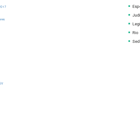
Esp
2017
Judi
eres
Legi
Rio
Sede
FGV