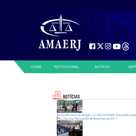
HOME
INSTITUCIONAL
NOTÍCIAS
IMP
NOTÍCIAS
No Dia Mundial da Adoção, juiz Daniel Konder fala sobre os per
Rio
|
Quinta-Feira
de
09
de
Novembro
de
2017