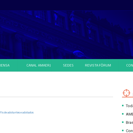
RENSA
CANAL
AMAERJ
SEDES
REVISTA
FÓRUM
CON
Toda
fis de adotantes e adotados
AM
Bras
Con