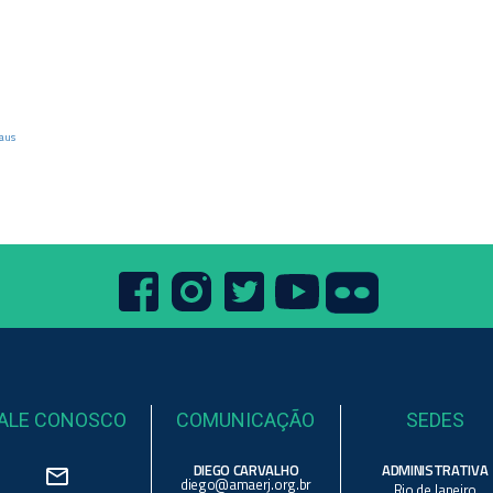
raus
ALE CONOSCO
COMUNICAÇÃO
SEDES
DIEGO CARVALHO
ADMINISTRATIVA
mail_outline
diego@amaerj.org.br
Rio de Janeiro