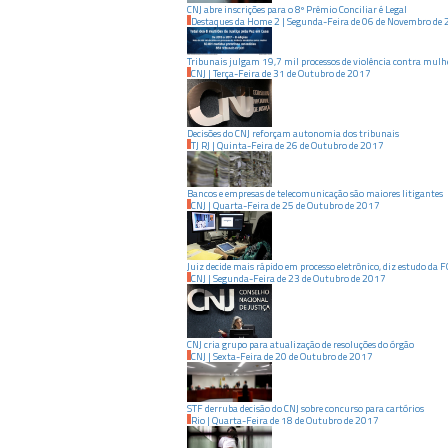
CNJ abre inscrições para o 8º Prêmio Conciliar é Legal
Destaques da Home 2
|
Segunda-Feira
de
06
de
Novembro
de
Tribunais julgam 19,7 mil processos de violência contra mulh
CNJ
|
Terça-Feira
de
31
de
Outubro
de
2017
Decisões do CNJ reforçam autonomia dos tribunais
TJ RJ
|
Quinta-Feira
de
26
de
Outubro
de
2017
Bancos e empresas de telecomunicação são maiores litigantes
CNJ
|
Quarta-Feira
de
25
de
Outubro
de
2017
Juiz decide mais rápido em processo eletrônico, diz estudo da 
CNJ
|
Segunda-Feira
de
23
de
Outubro
de
2017
CNJ cria grupo para atualização de resoluções do órgão
CNJ
|
Sexta-Feira
de
20
de
Outubro
de
2017
STF derruba decisão do CNJ sobre concurso para cartórios
Rio
|
Quarta-Feira
de
18
de
Outubro
de
2017