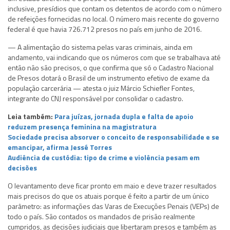
inclusive, presídios que contam os detentos de acordo com o número
de refeições fornecidas no local. O número mais recente do governo
federal é que havia 726.712 presos no país em junho de 2016.
— A alimentação do sistema pelas varas criminais, ainda em
andamento, vai indicando que os números com que se trabalhava até
então não são precisos, o que confirma que só o Cadastro Nacional
de Presos dotará o Brasil de um instrumento efetivo de exame da
população carcerária — atesta o juiz Márcio Schiefler Fontes,
integrante do CNJ responsável por consolidar o cadastro.
Leia também:
Para juízas, jornada dupla e falta de apoio
reduzem presença feminina na magistratura
Sociedade precisa absorver o conceito de responsabilidade e se
emancipar, afirma Jessé Torres
Audiência de custódia: tipo de crime e violência pesam em
decisões
O levantamento deve ficar pronto em maio e deve trazer resultados
mais precisos do que os atuais porque é feito a partir de um único
parâmetro: as informações das Varas de Execuções Penais (VEPs) de
todo o país. São contados os mandados de prisão realmente
cumpridos, as decisões judiciais que libertaram presos e também as