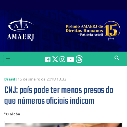
search
Brasil
| 15 de janeiro de 2018 13:32
CNJ: país pode ter menos presos do
que números oficiais indicam
*O Globo