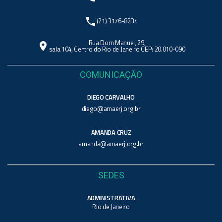
phone
(21) 3176-8234
Rua Dom Manuel, 29,
location_on
sala 104, Centro do Rio de Janeiro CEP: 20.010-090
COMUNICAÇÃO
DIEGO CARVALHO
diego@amaerj.org.br
AMANDA CRUZ
amanda@amaerj.org.br
SEDES
ADMINISTRATIVA
Rio de Janeiro