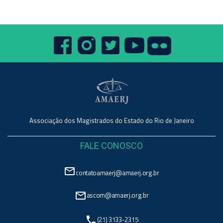
Associação dos Magistrados do Estado do Rio de Janeiro
FALE CONOSCO
mail_outline
contatoamaerj@amaerj.org.br
mail_outline
ascom@amaerj.org.br
phone
(21) 3133-2315