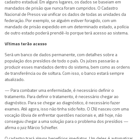
cadastro estadual. Em alguns lugares, os dados se baseiam em
mandados de prisão que nunca foram cumpridos. O Cadastro
Nacional de Presos vai unificar os dados de todas as unidades da
federação. Por exemplo, se alguém estiver foragido, com um
mandado de prisão expedido em um determinado estado, a polícia
de outro estado poderá prendê-lo porque terá acesso ao sistema.
Vítimas terão acesso
Será um banco de dados permanente, com detalhes sobre a
população dos presídios de todo o país. Os juízes passarão a
produzir esses mandados dentro do sistema, bem como as ordens
de transferência ou de soltura. Com isso, o banco estará sempre
atualizado.
— Para combater uma enfermidade, é necessário definir o
tratamento. Para definir o tratamento, é necessário chegar ao
diagnóstico. Para se chegar ao diagnóstico, é necessário fazer
exames. Até agora, isso não tinha sido feito. O CNJ nasceu com uma
vocação óbvia de enfrentar questões nacionais e, até hoje, não
conseguiu chegar a uma solução para o problema dos presídios —
afirma o juiz Márcio Schiefler.
O cadastro trará alguns benefícios imediatos. Um deles é automatizar