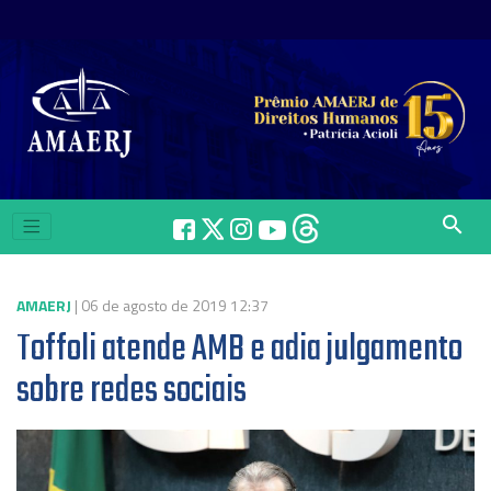
search
AMAERJ
| 06 de agosto de 2019 12:37
Toffoli atende AMB e adia julgamento
sobre redes sociais