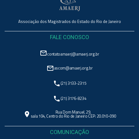
Associação dos Magistrados do Estado do Rio de Janeiro
FALE CONOSCO
mail_outline
contatoamaerj@amaerj.org.br
mail_outline
ascom@amaerj.org.br
phone
(21) 3133-2315
phone
(21) 3176-8234
Rua Dom Manuel, 29,
location_on
sala 104, Centro do Rio de Janeiro CEP: 20.010-090
COMUNICAÇÃO