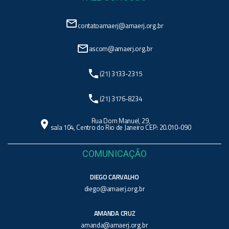
mail_outline
contatoamaerj@amaerj.org.br
mail_outline
ascom@amaerj.org.br
phone
(21) 3133-2315
phone
(21) 3176-8234
Rua Dom Manuel, 29,
location_on
sala 104, Centro do Rio de Janeiro CEP: 20.010-090
COMUNICAÇÃO
DIEGO CARVALHO
diego@amaerj.org.br
AMANDA CRUZ
amanda@amaerj.org.br