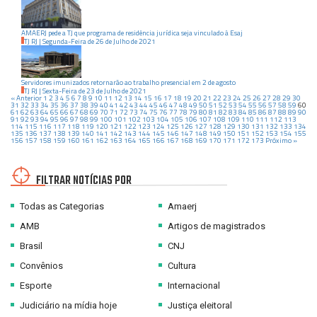
AMAERJ pede a TJ que programa de residência jurídica seja vinculado à Esaj
TJ RJ
|
Segunda-Feira
de
26
de
Julho
de
2021
Servidores imunizados retornarão ao trabalho presencial em 2 de agosto
TJ RJ
|
Sexta-Feira
de
23
de
Julho
de
2021
« Anterior
1
2
3
4
5
6
7
8
9
10
11
12
13
14
15
16
17
18
19
20
21
22
23
24
25
26
27
28
29
30
31
32
33
34
35
36
37
38
39
40
41
42
43
44
45
46
47
48
49
50
51
52
53
54
55
56
57
58
59
60
61
62
63
64
65
66
67
68
69
70
71
72
73
74
75
76
77
78
79
80
81
82
83
84
85
86
87
88
89
90
91
92
93
94
95
96
97
98
99
100
101
102
103
104
105
106
107
108
109
110
111
112
113
114
115
116
117
118
119
120
121
122
123
124
125
126
127
128
129
130
131
132
133
134
135
136
137
138
139
140
141
142
143
144
145
146
147
148
149
150
151
152
153
154
155
156
157
158
159
160
161
162
163
164
165
166
167
168
169
170
171
172
173
Próximo »
FILTRAR NOTÍCIAS POR
Todas as Categorias
Amaerj
AMB
Artigos de magistrados
Brasil
CNJ
Convênios
Cultura
Esporte
Internacional
Judiciário na mídia hoje
Justiça eleitoral