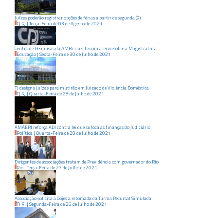
Juízes poderão registrar opções de férias a partir de segunda (9)
TJ RJ
|
Terça-Feira
de
03
de
Agosto
de
2021
Centro de Pesquisas da AMB cria site com acervo sobre a Magistratura
Educação
|
Sexta-Feira
de
30
de
Julho
de
2021
TJ designa juízas para mutirão em Juizado de Violência Doméstica
TJ RJ
|
Quarta-Feira
de
28
de
Julho
de
2021
AMAERJ reforça ADI contra lei que sufoca as finanças do Judiciário
Política
|
Quarta-Feira
de
28
de
Julho
de
2021
Dirigentes de associações tratam de Previdência com governador do Rio
Rio
|
Terça-Feira
de
27
de
Julho
de
2021
Associação solicita à Cojes a retomada da Turma Recursal Simulada
TJ RJ
|
Segunda-Feira
de
26
de
Julho
de
2021