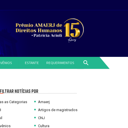
search
VÊNIOS
ESTANTE
REQUERIMENTOS
FILTRAR NOTÍCIAS POR
s as Categorias
Amaerj
B
Artigos de magistrados
il
CNJ
vênios
Cultura