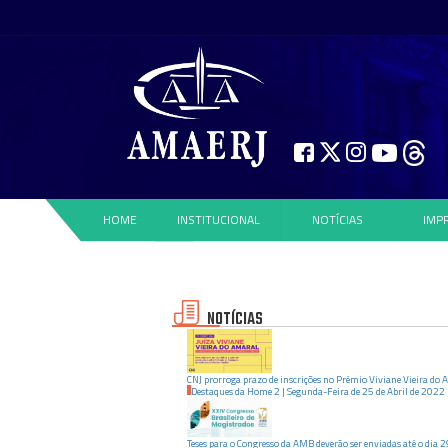
HOME
INSTITUCIONAL
NOTÍCIAS
IMP
NOTÍCIAS
CNJ prorroga prazo de inscrições no Prêmio Viviane Vieira do 
Destaques da Home 2
|
Segunda-Feira
de
25
de
Abril
de
2022
Teses para o Congresso da AMB deverão ser enviadas até o dia 2