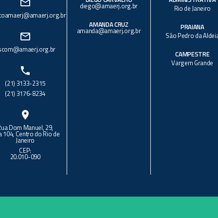
mail_outline
diego@amaerj.org.br
Rio de Janeiro
toamaerj@amaerj.org.br
AMANDA CRUZ
PRAIANA
amanda@amaerj.org.br
mail_outline
São Pedro da Aldei
scom@amaerj.org.br
CAMPESTRE
Vargem Grande
phone
(21) 3133-2315
(21) 3176-8234
location_on
Rua Dom Manuel, 29,
a 104, Centro do Rio de
Janeiro
CEP:
20.010-090