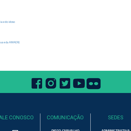
a e do idoso
tua e da AMAERJ
ALE CONOSCO
COMUNICAÇÃO
SEDES
DIEGO CARVALHO
ADMINISTRATIVA