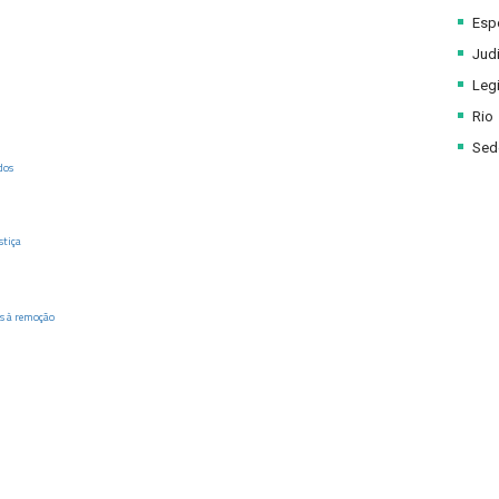
Esp
Judi
Legi
Rio
Sede
dos
stiça
s à remoção