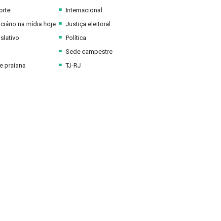
orte
Internacional
ciário na mídia hoje
Justiça eleitoral
slativo
Política
Sede campestre
 praiana
TJ-RJ