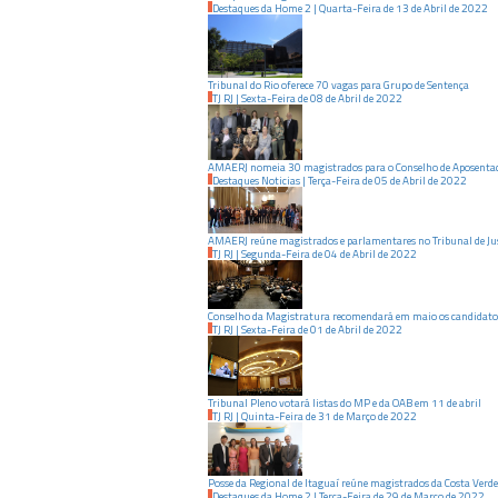
Destaques da Home 2
|
Quarta-Feira
de
13
de
Abril
de
2022
Tribunal do Rio oferece 70 vagas para Grupo de Sentença
TJ RJ
|
Sexta-Feira
de
08
de
Abril
de
2022
AMAERJ nomeia 30 magistrados para o Conselho de Aposenta
Destaques Noticias
|
Terça-Feira
de
05
de
Abril
de
2022
AMAERJ reúne magistrados e parlamentares no Tribunal de Ju
TJ RJ
|
Segunda-Feira
de
04
de
Abril
de
2022
Conselho da Magistratura recomendará em maio os candidato
TJ RJ
|
Sexta-Feira
de
01
de
Abril
de
2022
Tribunal Pleno votará listas do MP e da OAB em 11 de abril
TJ RJ
|
Quinta-Feira
de
31
de
Março
de
2022
Posse da Regional de Itaguaí reúne magistrados da Costa Verde
Destaques da Home 2
|
Terça-Feira
de
29
de
Março
de
2022