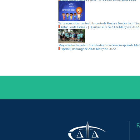
Saiba como doar parte do Imposto de Renda a fundos da infânci
Destaques da Home 2
|
Quarta-Feira
de
23
de
Março
de
2022
Magistrados disputam Corrida das Estações com apoio da Mú
Esporte
|
Domingo
de
20
de
Março
de
2022
F