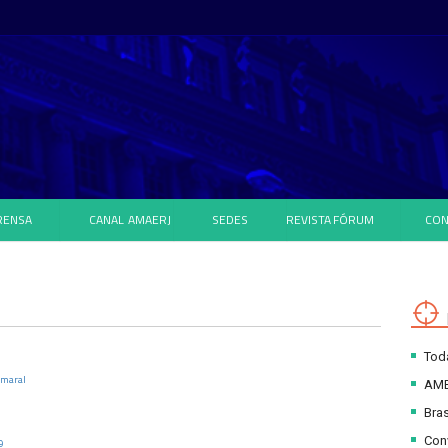
RENSA
CANAL
AMAERJ
SEDES
REVISTA
FÓRUM
CON
Toda
Amaral
AM
Bras
Con
9