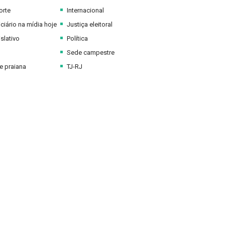
orte
Internacional
ciário na mídia hoje
Justiça eleitoral
slativo
Política
Sede campestre
 praiana
TJ-RJ