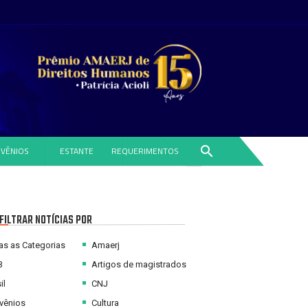
search
VÊNIOS
ESTANTE
REQUERIMENTOS
FILTRAR NOTÍCIAS POR
s as Categorias
Amaerj
B
Artigos de magistrados
il
CNJ
vênios
Cultura