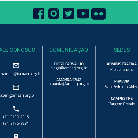
ALE CONOSCO
COMUNICAÇÃO
SEDES
DIEGO CARVALHO
ADMINISTRATIVA
mail_outline
diego@amaerj.org.br
Rio de Janeiro
toamaerj@amaerj.org.br
AMANDA CRUZ
PRAIANA
amanda@amaerj.org.br
mail_outline
São Pedro da Aldei
scom@amaerj.org.br
CAMPESTRE
Vargem Grande
phone
(21) 3133-2315
(21) 3176-8234
location_on