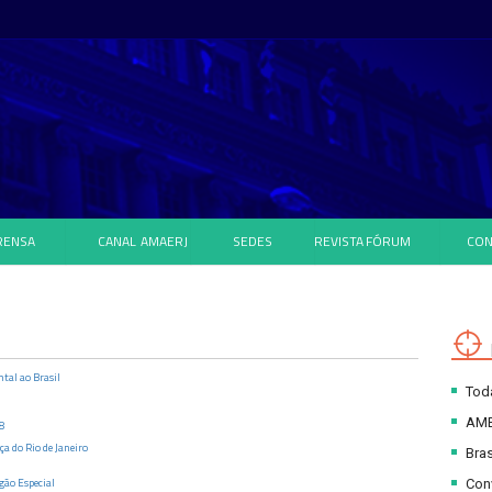
RENSA
CANAL
AMAERJ
SEDES
REVISTA
FÓRUM
CON
tal ao Brasil
Toda
AM
8
ça do Rio de Janeiro
Bras
gão Especial
Con