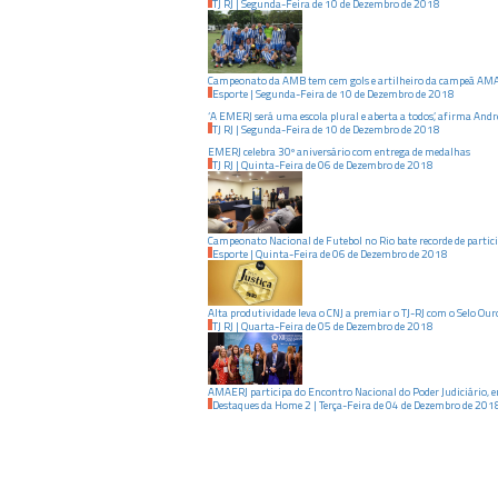
TJ RJ
|
Segunda-Feira
de
10
de
Dezembro
de
2018
Campeonato da AMB tem cem gols e artilheiro da campeã AM
Esporte
|
Segunda-Feira
de
10
de
Dezembro
de
2018
‘A EMERJ será uma escola plural e aberta a todos’, afirma And
TJ RJ
|
Segunda-Feira
de
10
de
Dezembro
de
2018
EMERJ celebra 30º aniversário com entrega de medalhas
TJ RJ
|
Quinta-Feira
de
06
de
Dezembro
de
2018
Campeonato Nacional de Futebol no Rio bate recorde de partic
Esporte
|
Quinta-Feira
de
06
de
Dezembro
de
2018
Alta produtividade leva o CNJ a premiar o TJ-RJ com o Selo Our
TJ RJ
|
Quarta-Feira
de
05
de
Dezembro
de
2018
AMAERJ participa do Encontro Nacional do Poder Judiciário, 
Destaques da Home 2
|
Terça-Feira
de
04
de
Dezembro
de
201