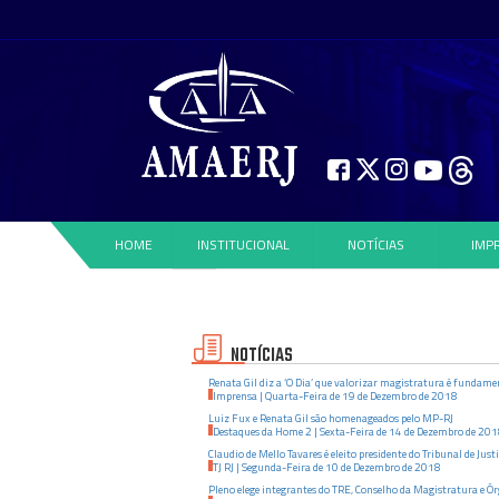
HOME
INSTITUCIONAL
NOTÍCIAS
IMP
NOTÍCIAS
Renata Gil diz a ‘O Dia’ que valorizar magistratura é fundamen
Imprensa
|
Quarta-Feira
de
19
de
Dezembro
de
2018
Luiz Fux e Renata Gil são homenageados pelo MP-RJ
Destaques da Home 2
|
Sexta-Feira
de
14
de
Dezembro
de
201
Claudio de Mello Tavares é eleito presidente do Tribunal de Justi
TJ RJ
|
Segunda-Feira
de
10
de
Dezembro
de
2018
Pleno elege integrantes do TRE, Conselho da Magistratura e Ór