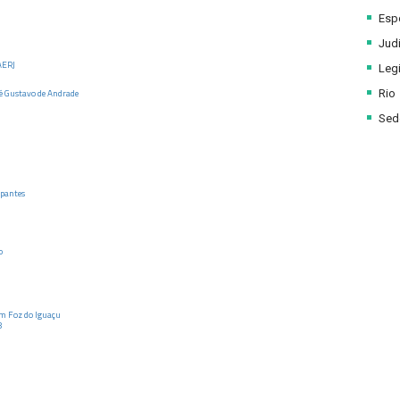
Esp
Judi
AERJ
Legi
ré Gustavo de Andrade
Rio
Sede
ipantes
o
em Foz do Iguaçu
8