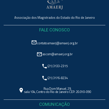
Associação dos Magistrados do Estado do Rio de Janeiro
FALE CONOSCO
mail_outline
contatoamaerj@amaerj.org.br
mail_outline
ascom@amaerj.org.br
phone
(21) 3133-2315
phone
(21) 3176-8234
Rua Dom Manuel, 29,
location_on
sala 104, Centro do Rio de Janeiro CEP: 20.010-090
COMUNICAÇÃO