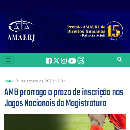
search
AMB
| 01 de agosto de 2022 12:07
AMB prorroga o prazo de inscrição nos
Jogos Nacionais da Magistratura