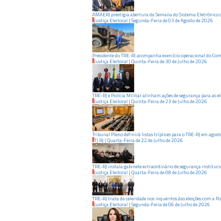
AMAERJ prestigia abertura da Semana do Sistema Eletrônico 
Justiça Eleitoral
|
Segunda-Feira
de
03
de
Agosto
de
2026
Presidente do TRE-RJ acompanha exercício operacional do Com
Justiça Eleitoral
|
Quinta-Feira
de
30
de
Julho
de
2026
TRE-RJ e Polícia Militar alinham ações de segurança para as el
Justiça Eleitoral
|
Quinta-Feira
de
23
de
Julho
de
2026
Tribunal Pleno definirá listas tríplices para o TRE-RJ em agost
TJ RJ
|
Quarta-Feira
de
22
de
Julho
de
2026
TRE-RJ instala gabinete extraordinário de segurança institucio
Justiça Eleitoral
|
Quarta-Feira
de
08
de
Julho
de
2026
TRE-RJ trata da celeridade nos inquéritos das eleições com a Po
Justiça Eleitoral
|
Segunda-Feira
de
06
de
Julho
de
2026