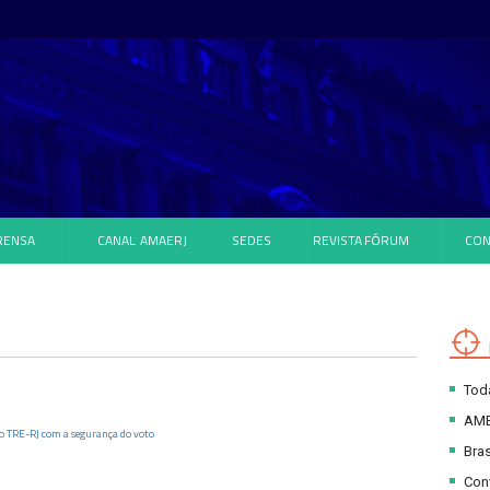
RENSA
CANAL
AMAERJ
SEDES
REVISTA
FÓRUM
CON
Toda
AM
o TRE-RJ com a segurança do voto
Bras
Con