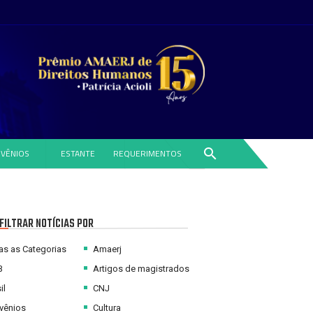
search
VÊNIOS
ESTANTE
REQUERIMENTOS
FILTRAR NOTÍCIAS POR
s as Categorias
Amaerj
B
Artigos de magistrados
il
CNJ
vênios
Cultura