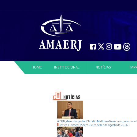
HOME
INSTITUCIONAL
NOTÍCIAS
IMP
NOTÍCIAS
À CBN, desembargador Claudio Mello reafirma compromisso d
Justiça Eleitoral
|
Sexta-Feira
de
07
de
Agosto
de
2026