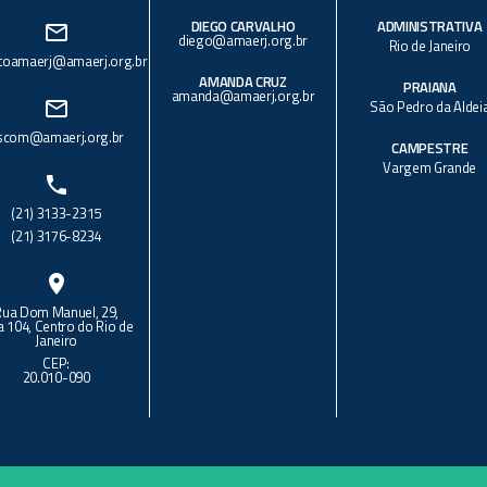
DIEGO CARVALHO
ADMINISTRATIVA
mail_outline
diego@amaerj.org.br
Rio de Janeiro
toamaerj@amaerj.org.br
AMANDA CRUZ
PRAIANA
amanda@amaerj.org.br
mail_outline
São Pedro da Aldei
scom@amaerj.org.br
CAMPESTRE
Vargem Grande
phone
(21) 3133-2315
(21) 3176-8234
location_on
Rua Dom Manuel, 29,
a 104, Centro do Rio de
Janeiro
CEP:
20.010-090