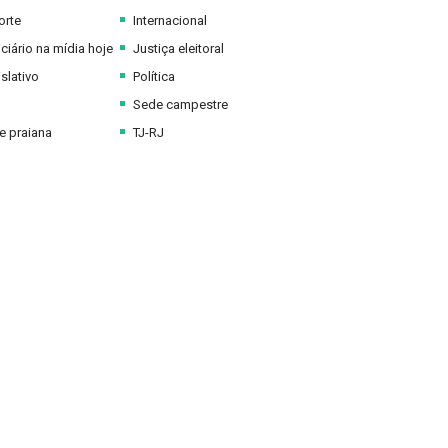
orte
Internacional
ciário na mídia hoje
Justiça eleitoral
slativo
Política
Sede campestre
 praiana
TJ-RJ