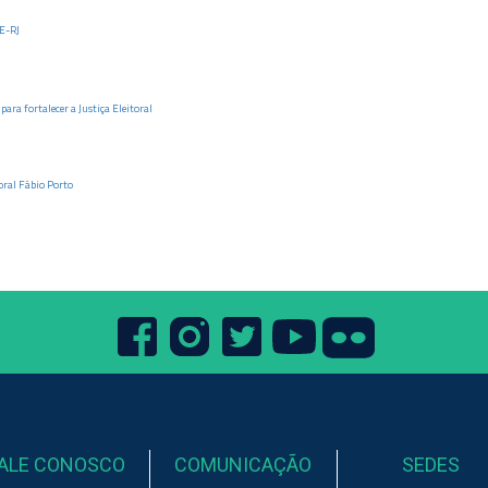
E-RJ
ra fortalecer a Justiça Eleitoral
oral Fábio Porto
ALE CONOSCO
COMUNICAÇÃO
SEDES