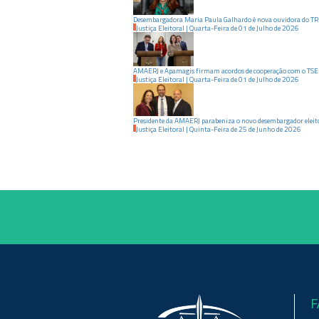
Desembargadora Maria Paula Galhardo é nova ouvidora do TR
Justiça Eleitoral
|
Quarta-Feira
de
01
de
Julho
de
2026
AMAERJ e Apamagis firmam acordos de cooperação com o TSE pa
Justiça Eleitoral
|
Quarta-Feira
de
01
de
Julho
de
2026
Presidente da AMAERJ parabeniza o novo desembargador eleit
Justiça Eleitoral
|
Quinta-Feira
de
25
de
Junho
de
2026
F