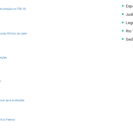
Esp
de Votação no TRE-RJ
Judi
Legi
Rio
ando Militar do Leste
Sede
eições
o
nal para as eleições
lícia Federal