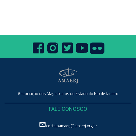
Associação dos Magistrados do Estado do Rio de Janeiro
FALE CONOSCO
mail_outline
contatoamaerj@amaerj.org.br