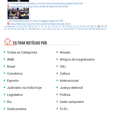
Em entrevista ao ‘Estadão’, ministro Salomão aborda os desafios do TSE
Justiça Eleitoral
|
Terça-Feira
de
08
de
Setembro
de
2020
Luis Felipe Salomão é o novo corregedor-geral do TSE
Justiça Eleitoral
|
Quinta-Feira
de
03
de
Setembro
de
2020
« Anterior
1
2
3
4
5
6
7
8
9
10
11
12
13
14
15
16
17
18
19
20
21
22
23
24
25
26
27
28
29
30
31
32
33
34
35
36
37
38
39
40
41
42
43
44
45
46
47
48
49
50
51
52
53
54
55
56
Próximo »
FILTRAR NOTÍCIAS POR
Todas as Categorias
Amaerj
AMB
Artigos de magistrados
Brasil
CNJ
Convênios
Cultura
Esporte
Internacional
Judiciário na mídia hoje
Justiça eleitoral
Legislativo
Política
Rio
Sede campestre
Sede praiana
TJ-RJ