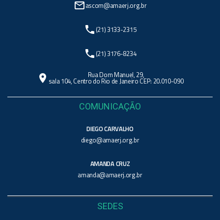
mail_outline
ascom@amaerj.org.br
phone
(21) 3133-2315
phone
(21) 3176-8234
Rua Dom Manuel, 29,
location_on
sala 104, Centro do Rio de Janeiro CEP: 20.010-090
COMUNICAÇÃO
DIEGO CARVALHO
diego@amaerj.org.br
AMANDA CRUZ
amanda@amaerj.org.br
SEDES