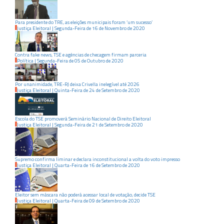
Para presidente do TRE, as eleições municipais foram ‘um sucesso’
Justiça Eleitoral
|
Segunda-Feira
de
16
de
Novembro
de
2020
Contra fake news, TSE e agências de checagem firmam parceria
Política
|
Segunda-Feira
de
05
de
Outubro
de
2020
Por unanimidade, TRE-RJ deixa Crivella inelegível até 2026
Justiça Eleitoral
|
Quinta-Feira
de
24
de
Setembro
de
2020
Escola do TSE promoverá Seminário Nacional de Direito Eleitoral
Justiça Eleitoral
|
Segunda-Feira
de
21
de
Setembro
de
2020
Supremo confirma liminar e declara inconstitucional a volta do voto impresso
Justiça Eleitoral
|
Quarta-Feira
de
16
de
Setembro
de
2020
Eleitor sem máscara não poderá acessar local de votação, decide TSE
Justiça Eleitoral
|
Quarta-Feira
de
09
de
Setembro
de
2020