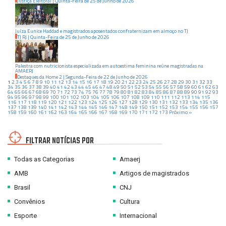
Justiça Eleitoral
|
Quinta-Feira
de
25
de
Junho
de
2026
Juíza Eunice Haddad e magistrados aposentados confraternizam em almoço no TJ
TJ RJ
|
Quinta-Feira
de
25
de
Junho
de
2026
Palestra com nutricionista especializada em autoestima feminina reúne magistradas na
AMAERJ
Destaques da Home 2
|
Segunda-Feira
de
22
de
Junho
de
2026
1
2
3
4
5
6
7
8
9
10
11
12
13
14
15
16
17
18
19
20
21
22
23
24
25
26
27
28
29
30
31
32
33
34
35
36
37
38
39
40
41
42
43
44
45
46
47
48
49
50
51
52
53
54
55
56
57
58
59
60
61
62
63
64
65
66
67
68
69
70
71
72
73
74
75
76
77
78
79
80
81
82
83
84
85
86
87
88
89
90
91
92
93
94
95
96
97
98
99
100
101
102
103
104
105
106
107
108
109
110
111
112
113
114
115
116
117
118
119
120
121
122
123
124
125
126
127
128
129
130
131
132
133
134
135
136
137
138
139
140
141
142
143
144
145
146
147
148
149
150
151
152
153
154
155
156
157
158
159
160
161
162
163
164
165
166
167
168
169
170
171
172
173
Próximo »
FILTRAR NOTÍCIAS POR
Todas as Categorias
Amaerj
AMB
Artigos de magistrados
Brasil
CNJ
Convênios
Cultura
Esporte
Internacional