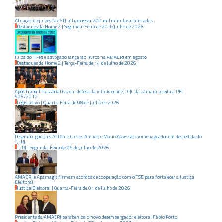
Atuação de juízes faz STJ ultrapassar 200 mil minutas elaboradas
Destaques da Home 2
|
Segunda-Feira
de
20
de
Julho
de
2026
Juíza do TJ-RJ e advogado lançarão livros na AMAERJ em agosto
Destaques da Home 2
|
Terça-Feira
de
14
de
Julho
de
2026
Após trabalho associativo em defesa da vitaliciedade, CCJC da Câmara rejeita a PEC
505/2010
Legislativo
|
Quarta-Feira
de
08
de
Julho
de
2026
Desembargadores Antônio Carlos Amado e Mario Assis são homenageados em despedida do
TJ-RJ
TJ RJ
|
Segunda-Feira
de
06
de
Julho
de
2026
AMAERJ e Apamagis firmam acordos de cooperação com o TSE para fortalecer a Justiça
Eleitoral
Justiça Eleitoral
|
Quarta-Feira
de
01
de
Julho
de
2026
Presidente da AMAERJ parabeniza o novo desembargador eleitoral Fábio Porto