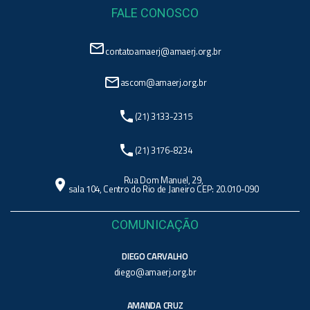
FALE CONOSCO
mail_outline
contatoamaerj@amaerj.org.br
mail_outline
ascom@amaerj.org.br
phone
(21) 3133-2315
phone
(21) 3176-8234
Rua Dom Manuel, 29,
location_on
sala 104, Centro do Rio de Janeiro CEP: 20.010-090
COMUNICAÇÃO
DIEGO CARVALHO
diego@amaerj.org.br
AMANDA CRUZ