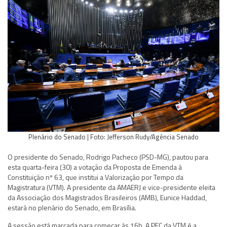
Plenário do Senado | Foto: Jefferson Rudy/Agência Senado
O presidente do Senado, Rodrigo Pacheco (PSD-MG), pautou para
esta quarta-feira (30) a votação da Proposta de Emenda à
Constituição nº 63, que institui a Valorização por Tempo da
Magistratura (VTM). A presidente da AMAERJ e vice-presidente eleita
da Associação dos Magistrados Brasileiros (AMB), Eunice Haddad,
estará no plenário do Senado, em Brasília.
A sessão está marcada para começar às 16h. A PEC da VTM é a