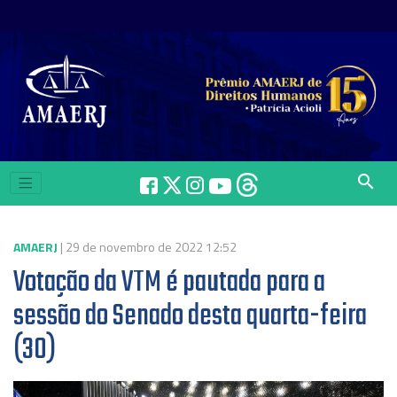
search
AMAERJ
| 29 de novembro de 2022 12:52
Votação da VTM é pautada para a
sessão do Senado desta quarta-feira
(30)