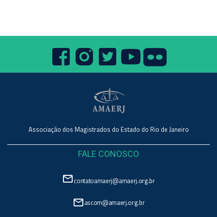
Associação dos Magistrados do Estado do Rio de Janeiro
FALE CONOSCO
mail_outline
contatoamaerj@amaerj.org.br
mail_outline
ascom@amaerj.org.br