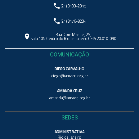
phone
(21) 3133-2315
phone
(21) 3176-8234
Rua Dom Manuel, 29,
location_on
sala 104, Centro do Rio de Janeiro CEP: 20.010-090
COMUNICAÇÃO
DIEGO CARVALHO
diego@amaerj.org.br
AMANDA CRUZ
amanda@amaerj.org.br
SEDES
ADMINISTRATIVA
Rio de Janeiro