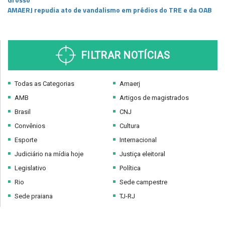
AMAERJ repudia ato de vandalismo em prédios do TRE e da OAB
FILTRAR NOTÍCIAS
Todas as Categorias
Amaerj
AMB
Artigos de magistrados
Brasil
CNJ
Convênios
Cultura
Esporte
Internacional
Judiciário na mídia hoje
Justiça eleitoral
Legislativo
Política
Rio
Sede campestre
Sede praiana
TJ-RJ