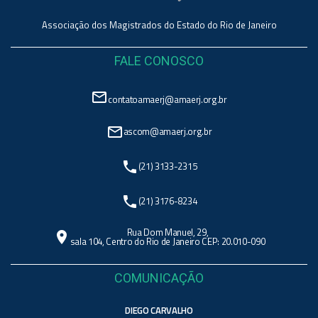
Associação dos Magistrados do Estado do Rio de Janeiro
FALE CONOSCO
mail_outline
contatoamaerj@amaerj.org.br
mail_outline
ascom@amaerj.org.br
phone
(21) 3133-2315
phone
(21) 3176-8234
Rua Dom Manuel, 29,
location_on
sala 104, Centro do Rio de Janeiro CEP: 20.010-090
COMUNICAÇÃO
DIEGO CARVALHO