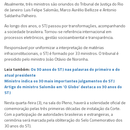
Atualmente, três ministros são oriundos do Tribunal de Justiça do Rio
de Janeiro: Luis Felipe Salomão, Marco Aurélio Bellizze e Antonio
Saldanha Palheiro.
Ao longo dos anos, o STJ passou por transformações, acompanhando
a sociedade brasileira. Tornou-se referência internacional em
processos eletrônicos, gestão socioambiental e transparência.
Responsável por uniformizar a interpretação de matérias
infraconstitucionais, o STJ é formado por 33 ministros. O tribunal é
presidido pelo ministro João Otávio de Noronha.
Leia também:
Os 30 anos do STJ nas palavras do primeiro e do
atual presidente
Ministro indica os 30 mais importantes julgamentos do STJ
Artigo do ministro Salomão em ‘O Globo’ destaca os 30 anos do
STJ
Nesta quarta-feira (3), na sala do Pleno, haverá a solenidade oficial de
comemoração pelas três primeiras décadas de instalação da Corte.
Com a participação de autoridades brasileiras e estrangeiras, a
cerimônia será marcada pela obliteração do Selo Comemorativo dos
30 anos do STJ.