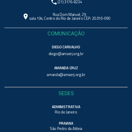
phone
(21) 3176-8234
Rua Dom Manuel, 29,
location_on
sala 104, Centro do Rio de Janeiro CEP: 20.010-090
COMUNICAÇÃO
DIEGO CARVALHO
diego@amaerj.org.br
AMANDA CRUZ
amanda@amaerj.org.br
SEDES
ADMINISTRATIVA
Rio de Janeiro
PRAIANA
São Pedro da Aldeia