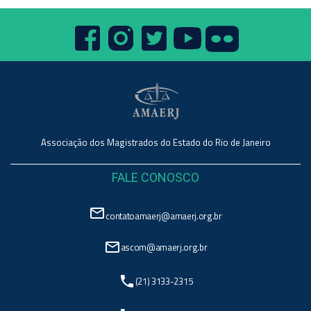
Associação dos Magistrados do Estado do Rio de Janeiro
FALE CONOSCO
mail_outline
contatoamaerj@amaerj.org.br
mail_outline
ascom@amaerj.org.br
phone
(21) 3133-2315