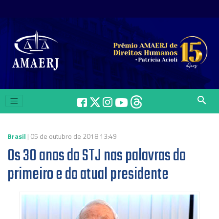
search
Brasil
| 05 de outubro de 2018 13:49
Os 30 anos do STJ nas palavras do
primeiro e do atual presidente